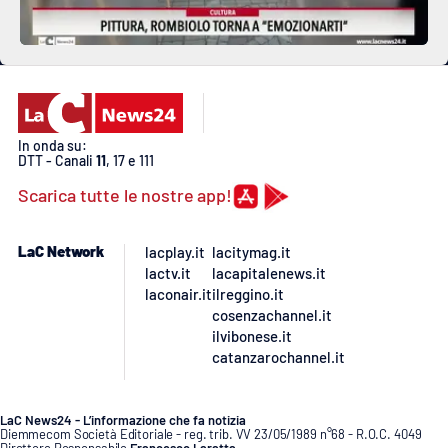
In onda su:
DTT - Canali
11
, 17 e 111
Scarica tutte le nostre app!
LaC Network
lacplay.it
lacitymag.it
lactv.it
lacapitalenews.it
laconair.it
ilreggino.it
cosenzachannel.it
ilvibonese.it
catanzarochannel.it
LaC News24 - L’informazione che fa notizia
Diemmecom Società Editoriale - reg. trib. VV 23/05/1989 n°68 - R.O.C. 4049