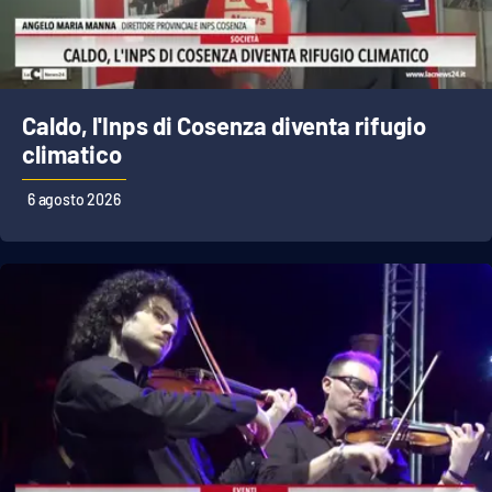
Cultura
Economia e Lavoro
Caldo, l'Inps di Cosenza diventa rifugio
climatico
Politica
6 agosto 2026
Sanità
Società
Sport
RUBRICHE
Good Morning Vietnam