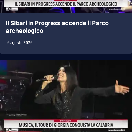
Parchi Marini Calabria
Leggendo Alvaro insieme
Il Sibari in Progress accende il Parco
archeologico
Imprese Di Calabria
6 agosto 2026
Le perfidie di Antonella Grippo
Venti di comunicazione
STREAMING
LaC TV
LaC Network
LaC OnAir