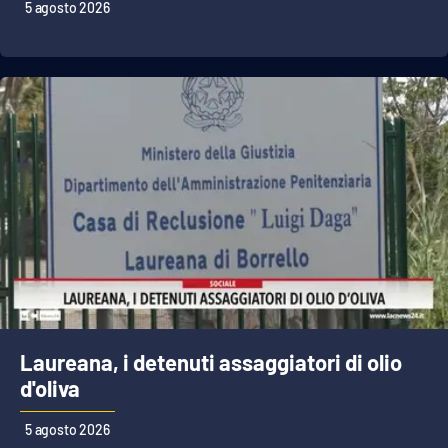
Lacplay.it
5 agosto 2026
Lactv.it
Laconair.it
Lacitymag.it
Lacapitalenews.it
Ilreggino.it
Cosenzachannel.it
Laureana, i detenuti assaggiatori di olio
Ilvibonese.it
d'oliva
Catanzarochannel.it
5 agosto 2026