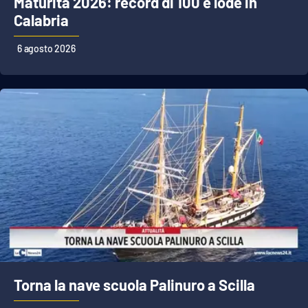
Maturità 2026: record di 100 e lode in
PROGETTI
SPECIALI
Calabria
Buona Sanità Calabria
6 agosto 2026
LA
CALABRIAVISIONE
Destinazioni
Eventi
Food
Storie
LAC
NETWORK
Torna la nave scuola Palinuro a Scilla