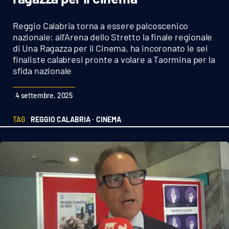
Sanità
Reggio Calabria torna a essere palcoscenico
Sport
nazionale: all’Arena dello Stretto la finale regionale
di Una Ragazza per il Cinema, ha incoronato le sei
finaliste calabresi pronte a volare a Taormina per la
Cultura
sfida nazionale
Podcast
4 settembre, 2025
Meteo
TAG
REGGIO CALABRIA ·
CINEMA
Editoriali
VIDEO
Ambiente
Cronaca