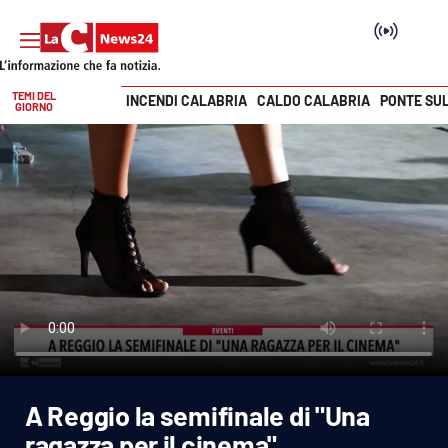
TEMI DEL
INCENDI CALABRIA
CALDO CALABRIA
PONTE SU
GIORNO
Vai
SEZIONI
Cronaca
Politica
Attualità
Economia e lavoro
A Reggio la semifinale di "Una
Italia Mondo
ragazza per il cinema"