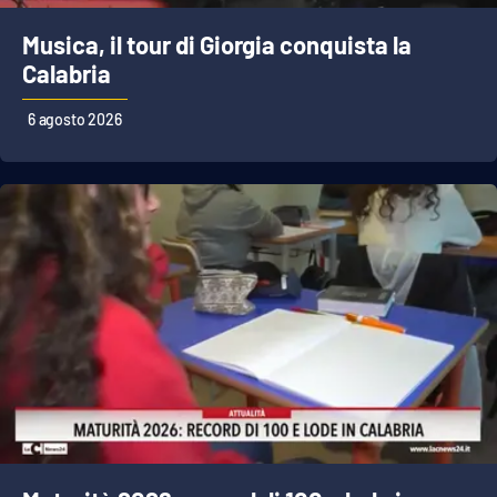
Musica, il tour di Giorgia conquista la
Calabria
EDIZIONI
LOCALI
6 agosto 2026
Catanzaro
Crotone
Vibo Valentia
Reggio Calabria
Cosenza
Lamezia Terme