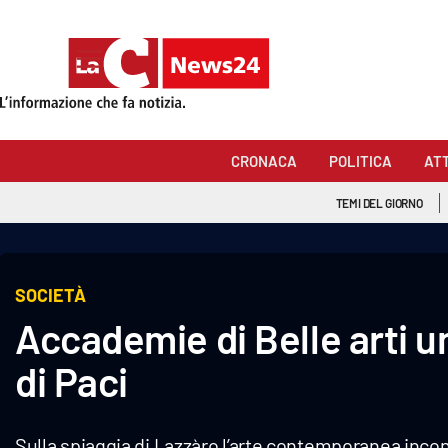
Sezioni
Cronaca
CRONACA
POLITICA
AT
Politica
TEMI DEL GIORNO
Attualità
Economia e lavoro
SOCIETÀ
Accademie di Belle arti u
Italia Mondo
di Paci
Sanità
Sport
Sulla spiaggia di Lazzàro l’arte contemporanea incont