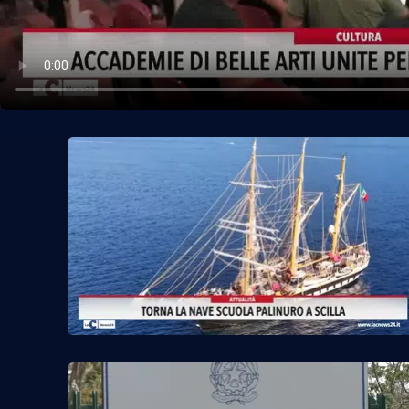
Politica
Sanità
Società
Sport
Rubriche
Good Morning Vietnam
Parchi Marini Calabria
Leggendo Alvaro insieme
Imprese Di Calabria
Le perfidie di Antonella Grippo