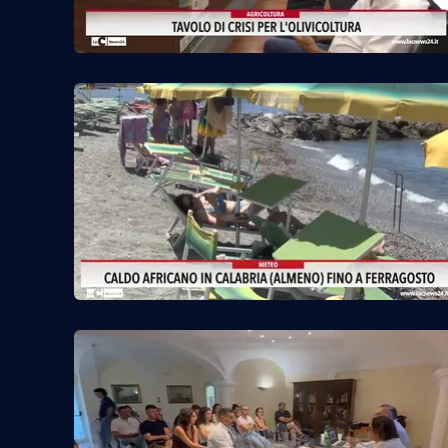
Cosenzachannel.it
Ilvibonese.it
Catanzarochannel.it
App
Android
Apple
Vai