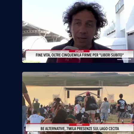
Reggio Calabria
Cosenza
Lamezia Terme
Progetti
speciali
Buona Sanità Calabria
La
Calabriavisione
Destinazioni
Eventi