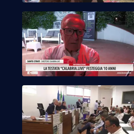
Food
Storie
LaC
Network
Lacplay.it
Lactv.it
Laconair.it
Lacitymag.it
Lacapitalenews.it
Ilreggino.it