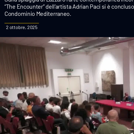
“The Encounter” dell’artista Adrian Paci si è conclu
Cultura
Condominio Mediterraneo.
Podcast
2 ottobre, 2025
Meteo
Editoriali
Video
Ambiente
Cronaca
Cultura
Economia e Lavoro