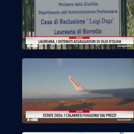
Venti di comunicazione
Streaming
LaC TV
LaC Network
LaC OnAir
Edizioni
locali
Catanzaro
Crotone
Vibo Valentia