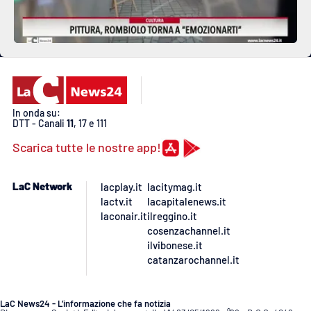
In onda su:
DTT - Canali
11
, 17 e 111
Scarica tutte le nostre app!
LaC Network
lacplay.it
lacitymag.it
lactv.it
lacapitalenews.it
laconair.it
ilreggino.it
cosenzachannel.it
ilvibonese.it
catanzarochannel.it
LaC News24 - L’informazione che fa notizia