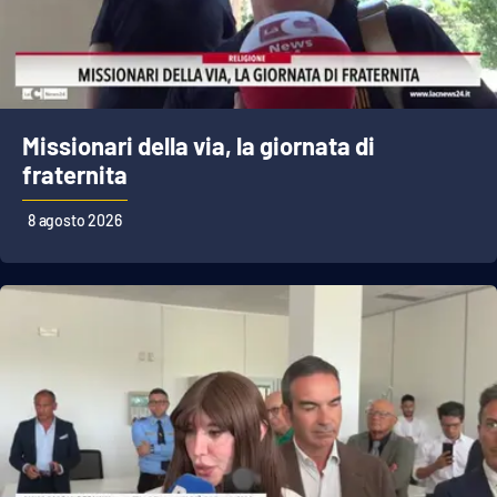
Cultura
Economia e Lavoro
Missionari della via, la giornata di
Politica
fraternita
Sanità
8 agosto 2026
Società
Sport
RUBRICHE
Good Morning Vietnam