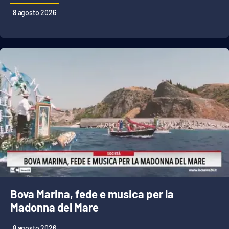
Lacplay.it
8 agosto 2026
Lactv.it
Laconair.it
Lacitymag.it
Lacapitalenews.it
Ilreggino.it
Cosenzachannel.it
Ilvibonese.it
Bova Marina, fede e musica per la
Madonna del Mare
Catanzarochannel.it
8 agosto 2026