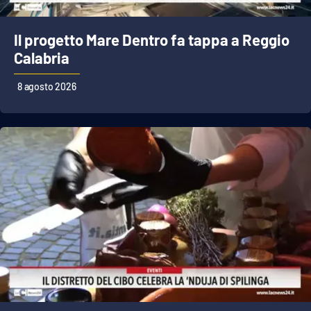
Il progetto Mare Dentro fa tappa a Reggio
EDIZIONI
LOCALI
Calabria
Catanzaro
8 agosto 2026
Crotone
Vibo Valentia
Reggio Calabria
Cosenza
Lamezia Terme