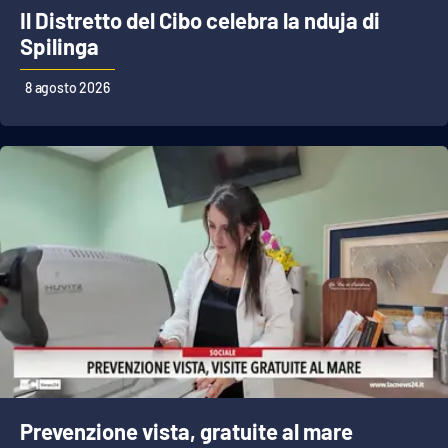
PROGETTI
SPECIALI
Il Distretto del Cibo celebra la nduja di
Spilinga
Buona Sanità Calabria
8 agosto 2026
LA
CALABRIAVISIONE
Destinazioni
Eventi
Food
Storie
LAC
NETWORK
Prevenzione vista, gratuite al mare