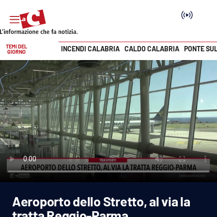
TEMI DEL
INCENDI CALABRIA
CALDO CALABRIA
PONTE SU
GIORNO
Vai
SEZIONI
Cronaca
Politica
Attualità
Economia e lavoro
Aeroporto dello Stretto, al via la
Italia Mondo
tratta Reggio-Parma