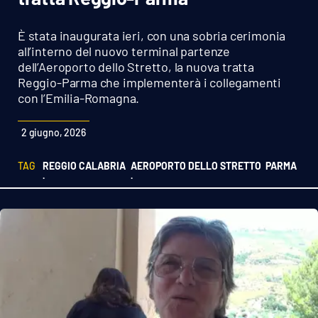
Sanità
È stata inaugurata ieri, con una sobria cerimonia
Sport
all’interno del nuovo terminal partenze
dell’Aeroporto dello Stretto, la nuova tratta
Reggio-Parma che implementerà i collegamenti
Cultura
con l’Emilia-Romagna.
Podcast
2 giugno, 2026
Meteo
TAG
REGGIO CALABRIA
AEROPORTO DELLO STRETTO
PARMA
·
·
Editoriali
VIDEO
Ambiente
Cronaca