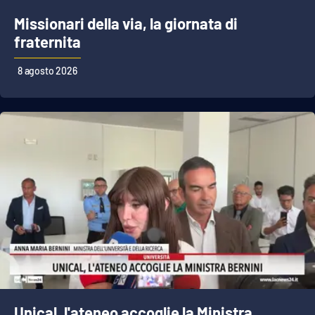
Missionari della via, la giornata di
fraternita
EDIZIONI
LOCALI
8 agosto 2026
Catanzaro
Crotone
Vibo Valentia
Reggio Calabria
Cosenza
Lamezia Terme
Unical, l'ateneo accoglie la Ministra