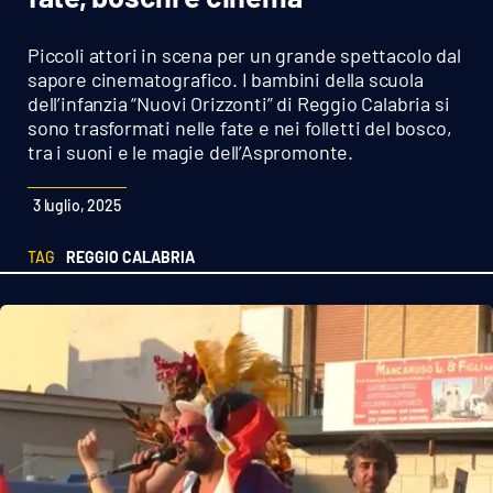
Sanità
Piccoli attori in scena per un grande spettacolo dal
Sport
sapore cinematografico. I bambini della scuola
dell’infanzia “Nuovi Orizzonti” di Reggio Calabria si
sono trasformati nelle fate e nei folletti del bosco,
Cultura
tra i suoni e le magie dell’Aspromonte.
Podcast
3 luglio, 2025
Meteo
TAG
REGGIO CALABRIA
Editoriali
VIDEO
Ambiente
Cronaca