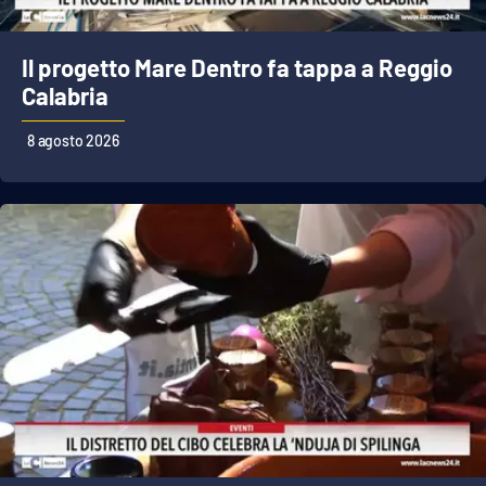
Il progetto Mare Dentro fa tappa a Reggio
EDIZIONI
LOCALI
Calabria
Catanzaro
8 agosto 2026
Crotone
Vibo Valentia
Reggio Calabria
Cosenza
Lamezia Terme