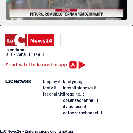
In onda su:
DTT - Canali
11
, 17 e 111
Scarica tutte le nostre app!
LaC Network
lacplay.it
lacitymag.it
lactv.it
lacapitalenews.it
laconair.it
ilreggino.it
cosenzachannel.it
ilvibonese.it
catanzarochannel.it
LaC News24 - L’informazione che fa notizia