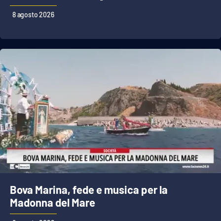
Lacplay.it
8 agosto 2026
Lactv.it
Laconair.it
Lacitymag.it
Lacapitalenews.it
Ilreggino.it
Cosenzachannel.it
Ilvibonese.it
Bova Marina, fede e musica per la
Madonna del Mare
Catanzarochannel.it