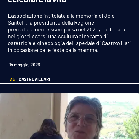
Sanità
L'associazione intitolata alla memoria di Jole
Sport
Santelli, la presidente della Regione
prematuramente scomparsa nel 2020, ha donato
nei giorni scorsi una scultura al reparto di
Cultura
ostetricia e ginecologia delll'spedale di Castrovillari
in occasione delle festa della mamma.
Podcast
14 maggio, 2026
Meteo
TAG
CASTROVILLARI
Editoriali
VIDEO
Ambiente
Cronaca