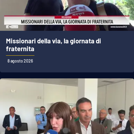
Cultura
Economia e Lavoro
Missionari della via, la giornata di
Politica
fraternita
Sanità
8 agosto 2026
Società
Sport
RUBRICHE
Good Morning Vietnam