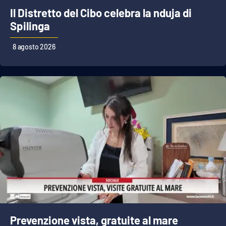
PROGETTI
SPECIALI
Il Distretto del Cibo celebra la nduja di
Spilinga
Buona Sanità Calabria
8 agosto 2026
LA
CALABRIAVISIONE
Destinazioni
Eventi
Food
Storie
LAC
NETWORK
Prevenzione vista, gratuite al mare