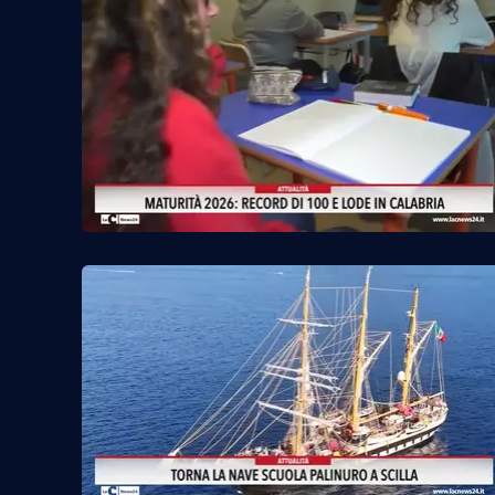
Reggio Calabria
Cosenza
Lamezia Terme
Progetti
speciali
Buona Sanità Calabria
La
Calabriavisione
Destinazioni
Eventi