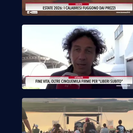
Cosenzachannel.it
Ilvibonese.it
Catanzarochannel.it
App
Android
Apple
Vai