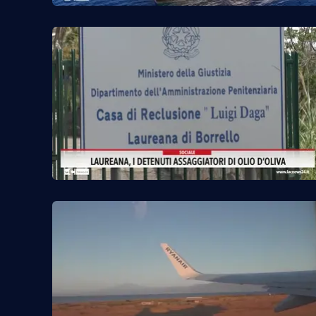
Food
Storie
LaC
Network
Lacplay.it
Lactv.it
Laconair.it
Lacitymag.it
Lacapitalenews.it
Ilreggino.it