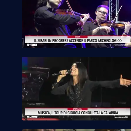
Venti di comunicazione
Streaming
LaC TV
LaC Network
LaC OnAir
Edizioni
locali
Catanzaro
Crotone
Vibo Valentia