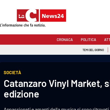
Sezioni
Cronaca
CRONACA
POLITICA
AT
Politica
TEMI DEL GIORNO
Attualità
Economia e lavoro
SOCIETÀ
Catanzaro Vinyl Market, s
Italia Mondo
edizione
Sanità
Sport
Appassionati e amanti della musica si sono ritrovati