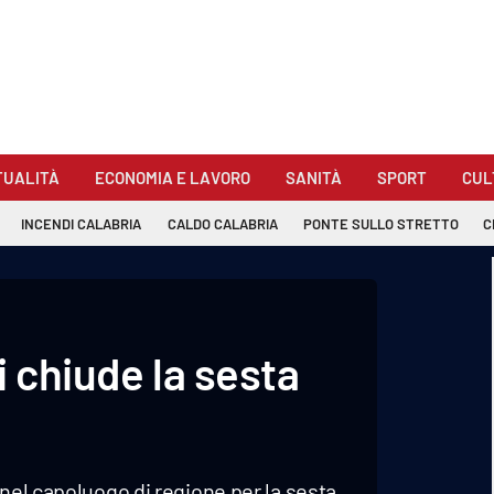
TUALITÀ
ECONOMIA E LAVORO
SANITÀ
SPORT
CUL
INCENDI CALABRIA
CALDO CALABRIA
PONTE SULLO STRETTO
C
i chiude la sesta
 nel capoluogo di regione per la sesta