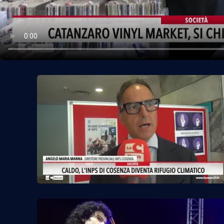
Politica
Sanità
Società
Sport
Rubriche
Good Morning Vietnam
Parchi Marini Calabria
Leggendo Alvaro insieme
Imprese Di Calabria
Le perfidie di Antonella Grippo