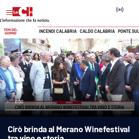
TEMI DEL
INCENDI CALABRIA
CALDO CALABRIA
PONTE SU
GIORNO
Vai
SEZIONI
Cronaca
Politica
Attualità
Economia e lavoro
Cirò brinda al Merano Winefestival
Italia Mondo
tra vino e storia