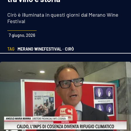
Sanità
Cirò è illuminata in questi giorni dal Merano Wine
Sport
Festival
Cultura
7 giugno, 2026
Podcast
TAG
MERANO WINEFESTIVAL ·
CIRÒ
Meteo
Editoriali
VIDEO
Ambiente
Cronaca