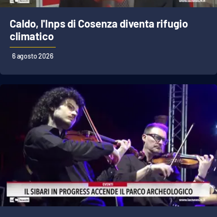
Cultura
Caldo, l'Inps di Cosenza diventa rifugio
climatico
Economia e Lavoro
6 agosto 2026
Politica
Sanità
Società
Sport
RUBRICHE
Good Morning Vietnam