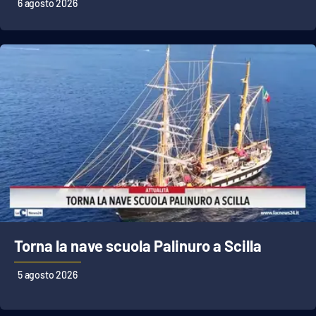
PROGETTI
6 agosto 2026
SPECIALI
Buona Sanità Calabria
LA
CALABRIAVISIONE
Destinazioni
Eventi
Food
Storie
Torna la nave scuola Palinuro a Scilla
5 agosto 2026
LAC
NETWORK