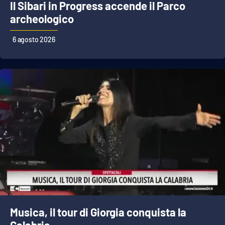
Il Sibari in Progress accende il Parco
Parchi Marini Calabria
archeologico
Leggendo Alvaro insieme
6 agosto 2026
Imprese Di Calabria
Le perfidie di Antonella Grippo
Venti di comunicazione
STREAMING
LaC TV
LaC Network
Musica, il tour di Giorgia conquista la
LaC OnAir