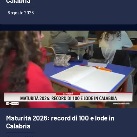
Calabria
6 agosto 2026
EDIZIONI
LOCALI
Catanzaro
Crotone
Vibo Valentia
Reggio Calabria
Cosenza
Lamezia Terme
Maturità 2026: record di 100 e lode in
Calabria