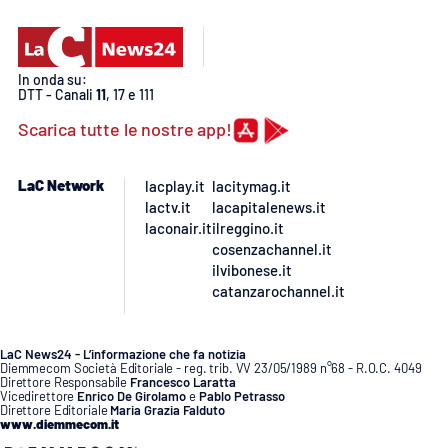
In onda su:
DTT - Canali
11
, 17 e 111
Scarica tutte le nostre app!
LaC Network
lacplay.it
lacitymag.it
lactv.it
lacapitalenews.it
laconair.it
ilreggino.it
cosenzachannel.it
ilvibonese.it
catanzarochannel.it
LaC News24 - L’informazione che fa notizia
Diemmecom Società Editoriale - reg. trib. VV 23/05/1989 n°68 - R.O.C. 4049
Direttore Responsabile
Francesco Laratta
Vicedirettore
Enrico De Girolamo
e
Pablo Petrasso
Direttore Editoriale
Maria Grazia Falduto
www.diemmecom.it