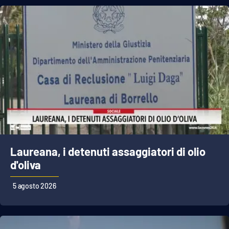
Lacplay.it
Lactv.it
Laconair.it
Lacitymag.it
Lacapitalenews.it
Ilreggino.it
Laureana, i detenuti assaggiatori di olio
Cosenzachannel.it
d'oliva
Ilvibonese.it
5 agosto 2026
Catanzarochannel.it