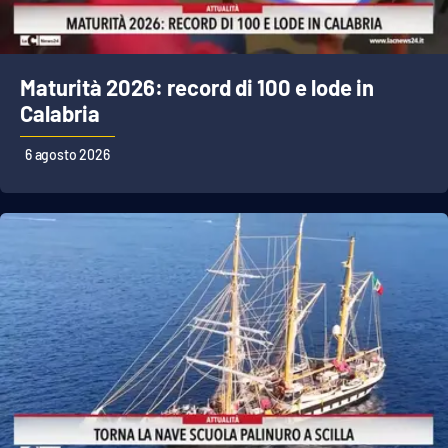
Cultura
Maturità 2026: record di 100 e lode in
Economia e Lavoro
Calabria
Politica
6 agosto 2026
Sanità
Società
Sport
RUBRICHE
Good Morning Vietnam