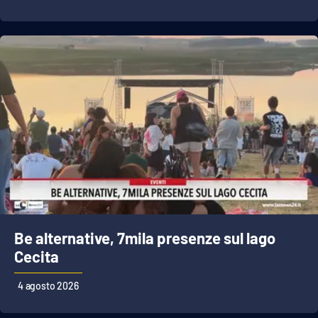
Lacplay.it
Lactv.it
Laconair.it
Lacitymag.it
Lacapitalenews.it
Ilreggino.it
Cosenzachannel.it
Be alternative, 7mila presenze sul lago
Cecita
Ilvibonese.it
4 agosto 2026
Catanzarochannel.it