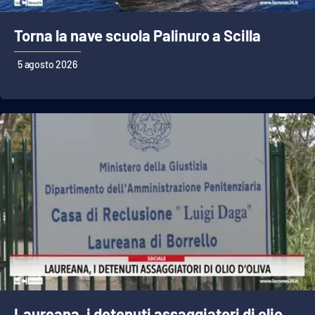
Parchi Marini Calabria
Torna la nave scuola Palinuro a Scilla
Leggendo Alvaro insieme
5 agosto 2026
Imprese Di Calabria
Le perfidie di Antonella Grippo
Venti di comunicazione
STREAMING
LaC TV
LaC Network
Laureana, i detenuti assaggiatori di olio
LaC OnAir