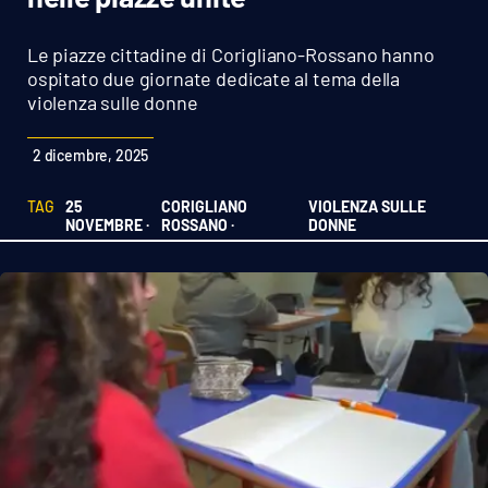
Sanità
Le piazze cittadine di Corigliano-Rossano hanno
Sport
ospitato due giornate dedicate al tema della
violenza sulle donne
Cultura
2 dicembre, 2025
Podcast
TAG
25
CORIGLIANO
VIOLENZA SULLE
NOVEMBRE ·
ROSSANO ·
DONNE
Meteo
Editoriali
VIDEO
Ambiente
Cronaca