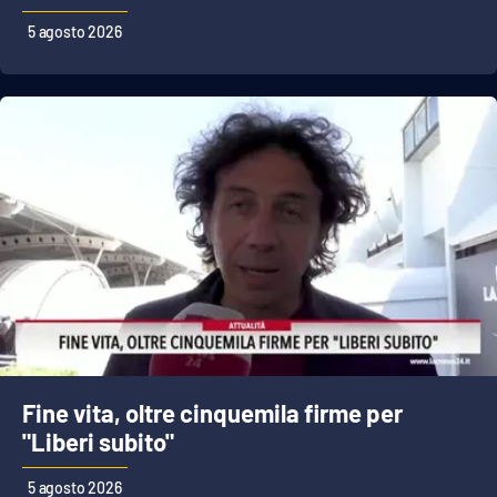
PROGETTI
SPECIALI
5 agosto 2026
Buona Sanità Calabria
LA
CALABRIAVISIONE
Destinazioni
Eventi
Food
Storie
Fine vita, oltre cinquemila firme per
"Liberi subito"
LAC
NETWORK
5 agosto 2026