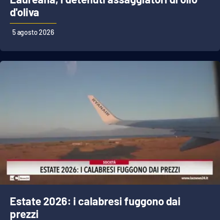
d'oliva
5 agosto 2026
EDIZIONI
LOCALI
Catanzaro
Crotone
Vibo Valentia
Reggio Calabria
Cosenza
Lamezia Terme
Estate 2026: i calabresi fuggono dai
prezzi