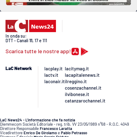
In onda su:
DTT - Canali
11
, 17 e 111
Scarica tutte le nostre app!
LaC Network
lacplay.it
lacitymag.it
lactv.it
lacapitalenews.it
laconair.it
ilreggino.it
cosenzachannel.it
ilvibonese.it
catanzarochannel.it
LaC News24 - L’informazione che fa notizia
Diemmecom Società Editoriale - reg. trib. VV 23/05/1989 n°68 - R.O.C. 4049
Direttore Responsabile
Francesco Laratta
Vicedirettore
Enrico De Girolamo
e
Pablo Petrasso