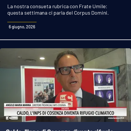
Sanità
La nostra consueta rubrica con Frate Umile:
questa settimana ci parla del Corpus Domini.
Sport
6 giugno, 2026
Cultura
Podcast
Meteo
Editoriali
VIDEO
Ambiente
Cronaca