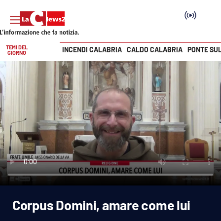
TEMI DEL
INCENDI CALABRIA
CALDO CALABRIA
PONTE SU
GIORNO
Vai
SEZIONI
Cronaca
Politica
Attualità
Economia e lavoro
Corpus Domini, amare come lui
Italia Mondo