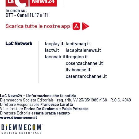
In onda su:
DTT - Canali
11
, 17 e 111
Scarica tutte le nostre app!
LaC Network
lacplay.it
lacitymag.it
lactv.it
lacapitalenews.it
laconair.it
ilreggino.it
cosenzachannel.it
ilvibonese.it
catanzarochannel.it
LaC News24 - L’informazione che fa notizia
Diemmecom Società Editoriale - reg. trib. VV 23/05/1989 n°68 - R.O.C. 4049
Direttore Responsabile
Francesco Laratta
Vicedirettore
Enrico De Girolamo
e
Pablo Petrasso
Direttore Editoriale
Maria Grazia Falduto
www.diemmecom.it