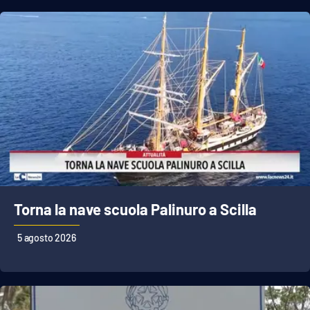
PROGETTI
SPECIALI
Buona Sanità Calabria
LA
CALABRIAVISIONE
Destinazioni
Eventi
Food
Torna la nave scuola Palinuro a Scilla
Storie
5 agosto 2026
LAC
NETWORK