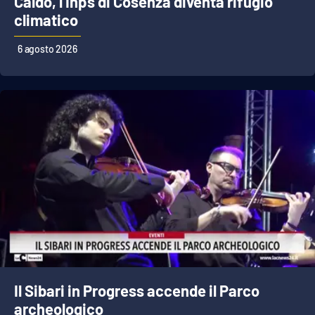
Caldo, l'Inps di Cosenza diventa rifugio
climatico
Cultura
6 agosto 2026
Economia e Lavoro
Politica
Sanità
Società
Sport
RUBRICHE
Il Sibari in Progress accende il Parco
Good Morning Vietnam
archeologico