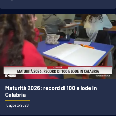
EDIZIONI
LOCALI
Catanzaro
Crotone
Vibo Valentia
Reggio Calabria
Cosenza
Maturità 2026: record di 100 e lode in
Calabria
Lamezia Terme
6 agosto 2026