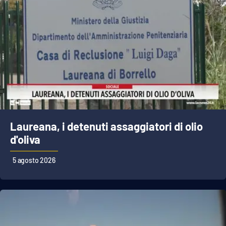
Lacplay.it
Lactv.it
Laconair.it
Lacitymag.it
Lacapitalenews.it
Laureana, i detenuti assaggiatori di olio
Ilreggino.it
d'oliva
Cosenzachannel.it
5 agosto 2026
Ilvibonese.it
Catanzarochannel.it