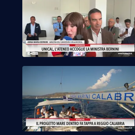
Venti di comunicazione
Streaming
LaC TV
LaC Network
LaC OnAir
Edizioni
locali
Catanzaro
Crotone
Vibo Valentia