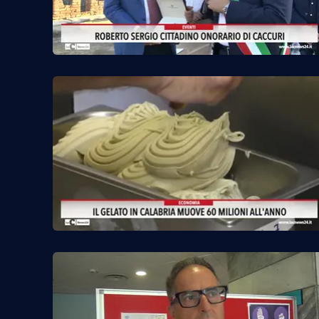
Cosenzachannel.it
Ilvibonese.it
Catanzarochannel.it
App
Android
Apple
Vai