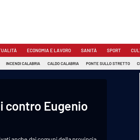
TUALITÀ
ECONOMIA E LAVORO
SANITÀ
SPORT
CUL
INCENDI CALABRIA
CALDO CALABRIA
PONTE SULLO STRETTO
C
si contro Eugenio
ivati anche dai comuni della provincia,