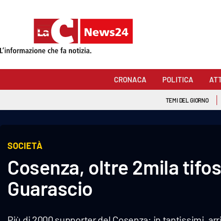
Sezioni
Cronaca
CRONACA
POLITICA
AT
Politica
TEMI DEL GIORNO
Attualità
Economia e lavoro
SOCIETÀ
Cosenza, oltre 2mila tifo
Italia Mondo
Guarascio
Sanità
Sport
Più di 2000 supporter del Cosenza: in tantissimi, arr