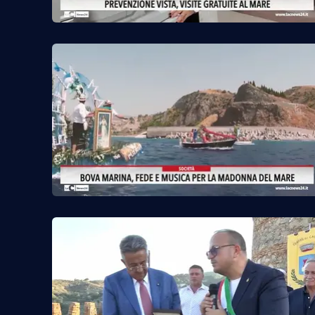
Food
Storie
LaC
Network
Lacplay.it
Lactv.it
Laconair.it
Lacitymag.it
Lacapitalenews.it
Ilreggino.it