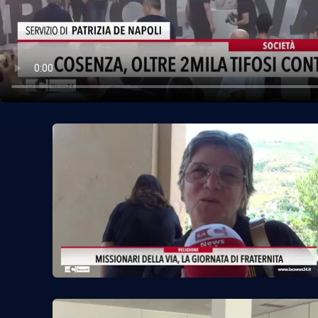
Politica
Sanità
Società
Sport
Rubriche
Good Morning Vietnam
Parchi Marini Calabria
Leggendo Alvaro insieme
Imprese Di Calabria
Le perfidie di Antonella Grippo