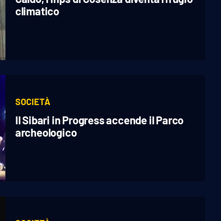
climatico
SOCIETÀ
Il Sibari in Progress accende il Parco
archeologico