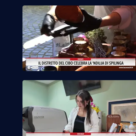
Reggio Calabria
Cosenza
Lamezia Terme
Progetti
speciali
Buona Sanità Calabria
La
Calabriavisione
Destinazioni
Eventi