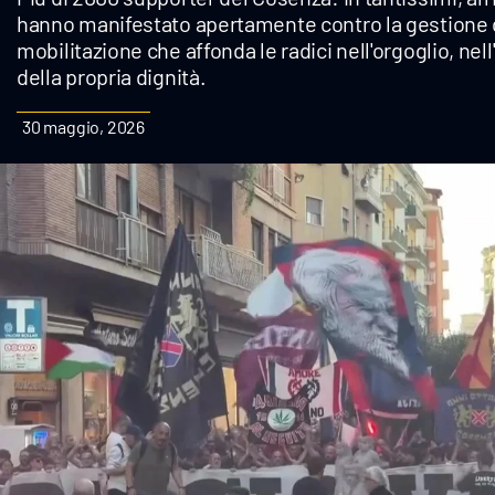
hanno manifestato apertamente contro la gestione 
Cultura
mobilitazione che affonda le radici nell'orgoglio, nel
della propria dignità.
Podcast
30 maggio, 2026
Meteo
Editoriali
Video
Ambiente
Cronaca
Cultura
Economia e Lavoro