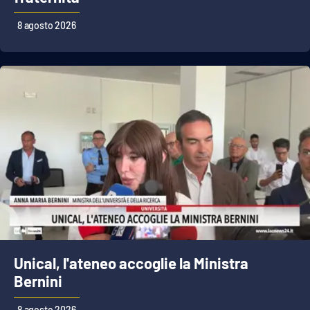
8 agosto 2026
Cultura
Economia e Lavoro
Politica
Sanità
Società
Sport
RUBRICHE
Unical, l'ateneo accoglie la Ministra
Bernini
Good Morning Vietnam
8 agosto 2026