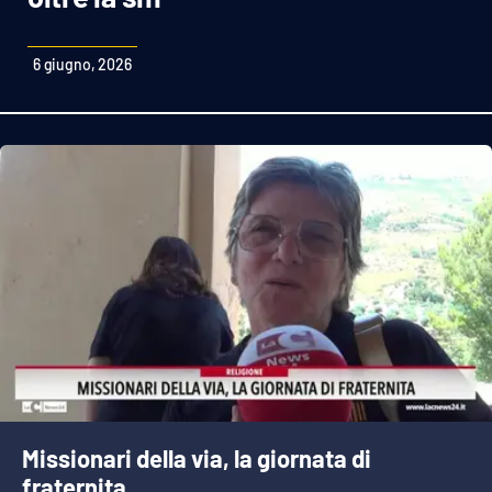
Sanità
6 giugno, 2026
Sport
Cultura
Podcast
Meteo
Editoriali
VIDEO
Ambiente
Missionari della via, la giornata di
Cronaca
fraternita