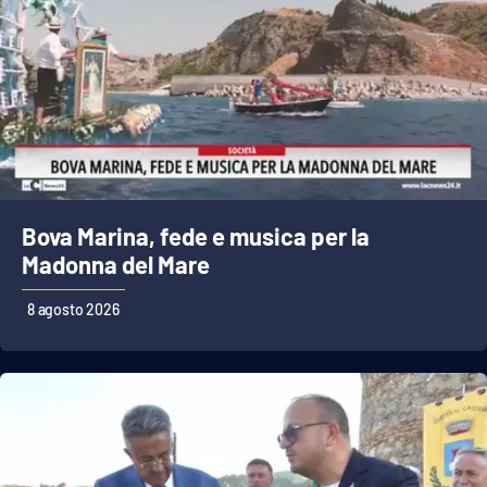
Lacplay.it
Lactv.it
Laconair.it
Lacitymag.it
Lacapitalenews.it
Bova Marina, fede e musica per la
Madonna del Mare
Ilreggino.it
8 agosto 2026
Cosenzachannel.it
Ilvibonese.it
Catanzarochannel.it