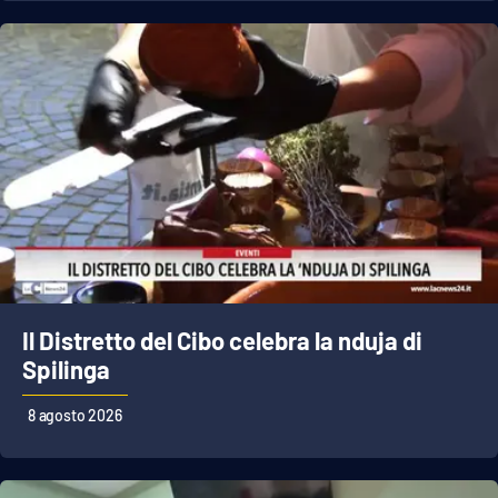
EDIZIONI
LOCALI
Catanzaro
Crotone
Vibo Valentia
Reggio Calabria
Il Distretto del Cibo celebra la nduja di
Cosenza
Spilinga
Lamezia Terme
8 agosto 2026