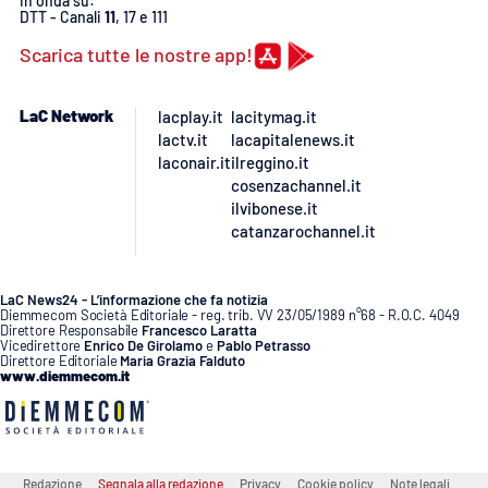
In onda su:
DTT - Canali
11
, 17 e 111
Scarica tutte le nostre app!
LaC Network
lacplay.it
lacitymag.it
lactv.it
lacapitalenews.it
laconair.it
ilreggino.it
cosenzachannel.it
ilvibonese.it
catanzarochannel.it
LaC News24 - L’informazione che fa notizia
Diemmecom Società Editoriale - reg. trib. VV 23/05/1989 n°68 - R.O.C. 4049
Direttore Responsabile
Francesco Laratta
Vicedirettore
Enrico De Girolamo
e
Pablo Petrasso
Direttore Editoriale
Maria Grazia Falduto
www.diemmecom.it
Redazione
Segnala alla redazione
Privacy
Cookie policy
Note legali