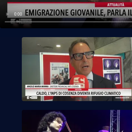
Politica
Sanità
Società
Sport
Rubriche
Good Morning Vietnam
Parchi Marini Calabria
Leggendo Alvaro insieme
Imprese Di Calabria
Le perfidie di Antonella Grippo