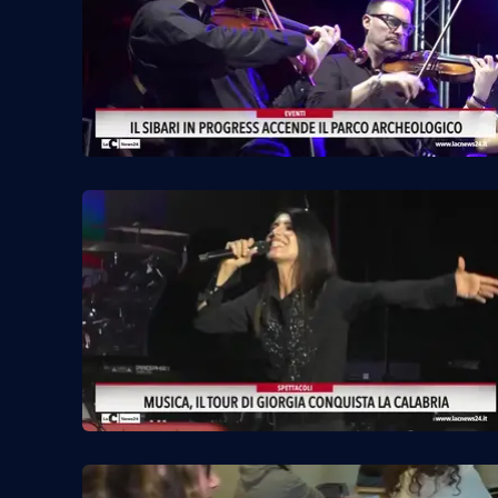
Venti di comunicazione
Streaming
LaC TV
LaC Network
LaC OnAir
Edizioni
locali
Catanzaro
Crotone
Vibo Valentia