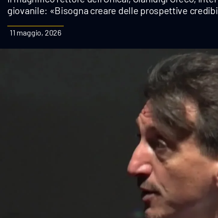
giovanile: «Bisogna creare delle prospettive credibi
Cultura
11 maggio, 2026
Podcast
Meteo
Editoriali
Video
Ambiente
Cronaca
Cultura
Economia e Lavoro