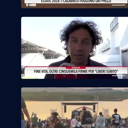
Cosenzachannel.it
Ilvibonese.it
Catanzarochannel.it
App
Android
Apple
Vai