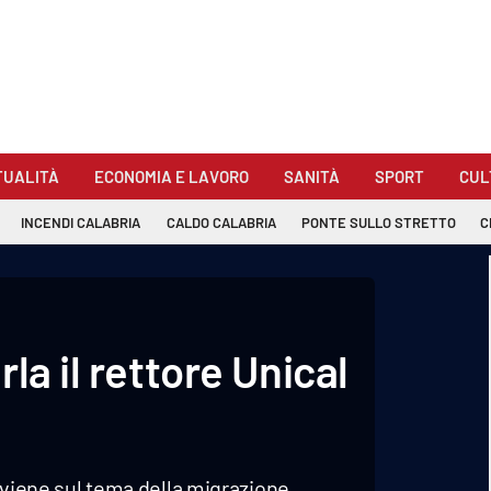
TUALITÀ
ECONOMIA E LAVORO
SANITÀ
SPORT
CUL
INCENDI CALABRIA
CALDO CALABRIA
PONTE SULLO STRETTO
C
la il rettore Unical
erviene sul tema della migrazione