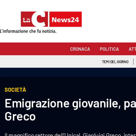
Sezioni
Cronaca
CRONACA
POLITICA
AT
Politica
TEMI DEL GIORNO
Attualità
Economia e lavoro
SOCIETÀ
Emigrazione giovanile, par
Italia Mondo
Greco
Sanità
Sport
Il magnifico rettore dell’Unical, Gianluigi Greco, int