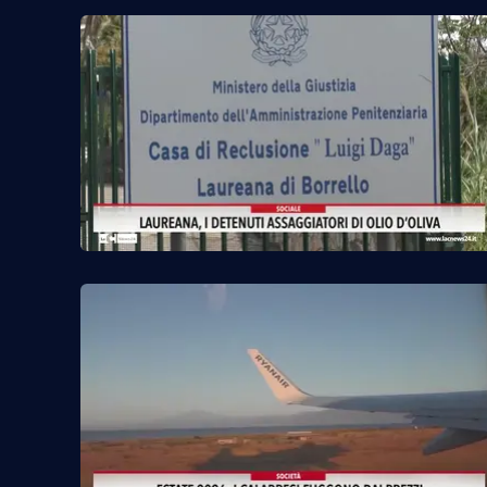
Food
Storie
LaC
Network
Lacplay.it
Lactv.it
Laconair.it
Lacitymag.it
Lacapitalenews.it
Ilreggino.it