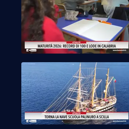
Reggio Calabria
Cosenza
Lamezia Terme
Progetti
speciali
Buona Sanità Calabria
La
Calabriavisione
Destinazioni
Eventi