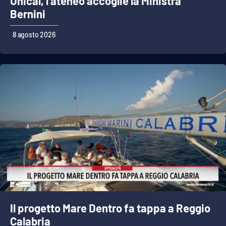
Unical, l'ateneo accoglie la Ministra
PROGETTI
SPECIALI
Bernini
Buona Sanità Calabria
8 agosto 2026
LA
CALABRIAVISIONE
Destinazioni
Eventi
Food
Storie
LAC
NETWORK
Il progetto Mare Dentro fa tappa a Reggio
Calabria