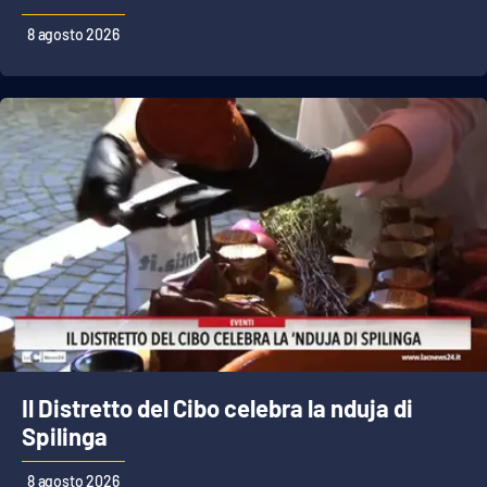
Lacplay.it
8 agosto 2026
Lactv.it
Laconair.it
Lacitymag.it
Lacapitalenews.it
Ilreggino.it
Cosenzachannel.it
Ilvibonese.it
Il Distretto del Cibo celebra la nduja di
Spilinga
Catanzarochannel.it
8 agosto 2026