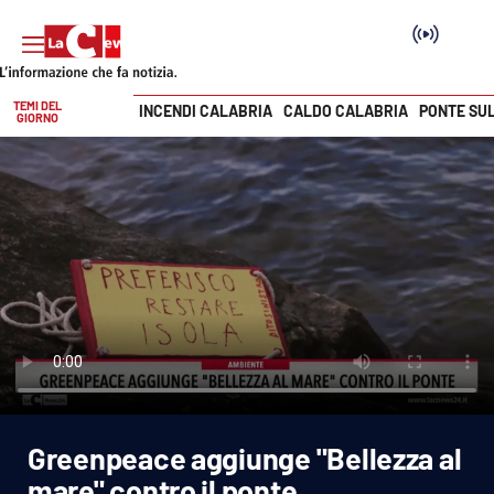
TEMI DEL
INCENDI CALABRIA
CALDO CALABRIA
PONTE SU
GIORNO
Vai
SEZIONI
Cronaca
Politica
Attualità
Economia e lavoro
Greenpeace aggiunge "Bellezza al
Italia Mondo
mare" contro il ponte