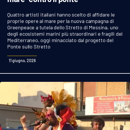
Sanità
Quattro artisti italiani hanno scelto di affidare le
Sport
proprie opere al mare per la nuova campagna di
Greenpeace a tutela dello Stretto di Messina, uno
degli ecosistemi marini più straordinari e fragili del
Cultura
Mediterraneo, oggi minacciato dal progetto del
Ponte sullo Stretto
Podcast
11 giugno, 2026
Meteo
Editoriali
VIDEO
Ambiente
Cronaca