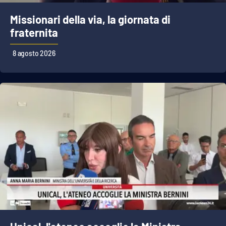
Missionari della via, la giornata di
fraternita
EDIZIONI
LOCALI
8 agosto 2026
Catanzaro
Crotone
Vibo Valentia
Reggio Calabria
Cosenza
Lamezia Terme