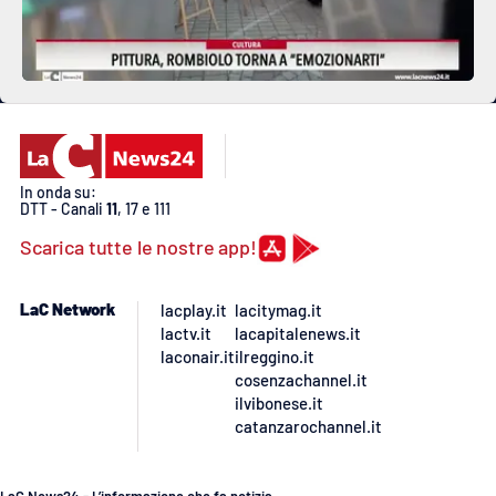
In onda su:
DTT - Canali
11
, 17 e 111
Scarica tutte le nostre app!
LaC Network
lacplay.it
lacitymag.it
lactv.it
lacapitalenews.it
laconair.it
ilreggino.it
cosenzachannel.it
ilvibonese.it
catanzarochannel.it