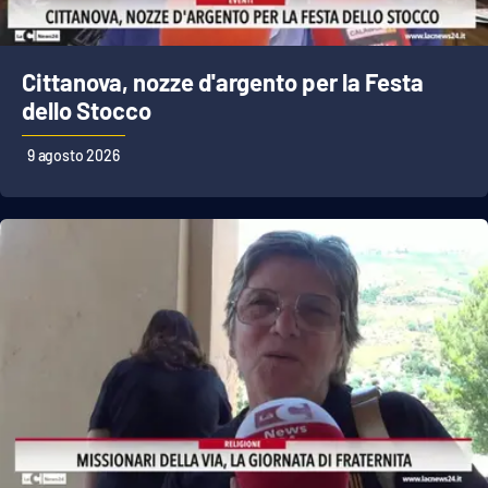
Parchi Marini Calabria
Leggendo Alvaro insieme
Cittanova, nozze d'argento per la Festa
dello Stocco
Imprese Di Calabria
9 agosto 2026
Le perfidie di Antonella Grippo
Venti di comunicazione
STREAMING
LaC TV
LaC Network
LaC OnAir