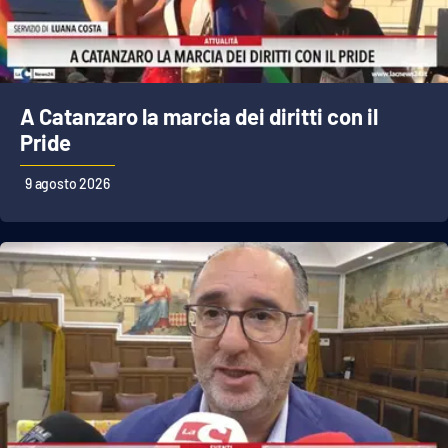
Cultura
Economia e Lavoro
A Catanzaro la marcia dei diritti con il
Pride
Politica
9 agosto 2026
Sanità
Società
Sport
RUBRICHE
Good Morning Vietnam