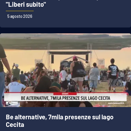
PROGETTI
SPECIALI
"Liberi subito"
Buona Sanità Calabria
5 agosto 2026
LA
CALABRIAVISIONE
Destinazioni
Eventi
Food
Storie
Be alternative, 7mila presenze sul lago
LAC
NETWORK
Cecita