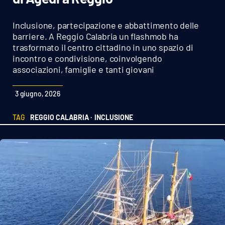
Sanità
Inclusione, partecipazione e abbattimento delle
Sport
barriere. A Reggio Calabria un flashmob ha
trasformato il centro cittadino in uno spazio di
incontro e condivisione, coinvolgendo
Cultura
associazioni, famiglie e tanti giovani
Podcast
3 giugno, 2026
Meteo
TAG
REGGIO CALABRIA ·
INCLUSIONE
Editoriali
VIDEO
Ambiente
Cronaca