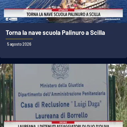
Cultura
Economia e Lavoro
Torna la nave scuola Palinuro a Scilla
Politica
5 agosto 2026
Sanità
Società
Sport
RUBRICHE
Good Morning Vietnam