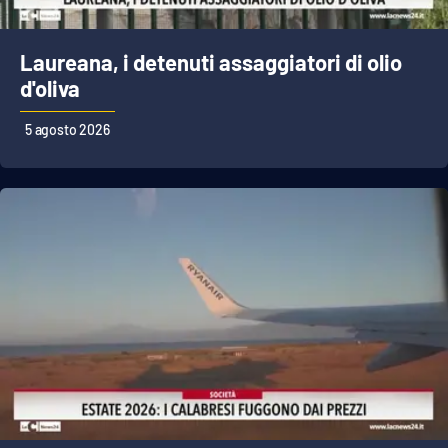
Parchi Marini Calabria
Laureana, i detenuti assaggiatori di olio
Leggendo Alvaro insieme
d'oliva
Imprese Di Calabria
5 agosto 2026
Le perfidie di Antonella Grippo
Venti di comunicazione
STREAMING
LaC TV
LaC Network
LaC OnAir