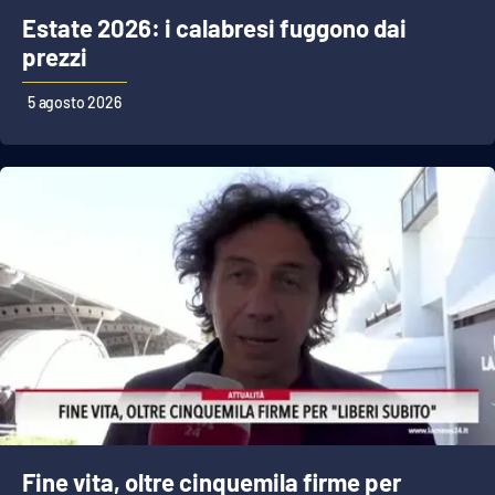
Estate 2026: i calabresi fuggono dai
prezzi
EDIZIONI
LOCALI
5 agosto 2026
Catanzaro
Crotone
Vibo Valentia
Reggio Calabria
Cosenza
Lamezia Terme
Fine vita, oltre cinquemila firme per