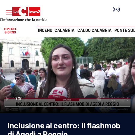
TEMI DEL
INCENDI CALABRIA
CALDO CALABRIA
PONTE SU
GIORNO
Vai
SEZIONI
Cronaca
Politica
Attualità
Economia e lavoro
Inclusione al centro: il flashmob
Italia Mondo
di Agedi a Reggio