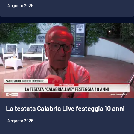
Lacplay.it
4 agosto 2026
Lactv.it
Laconair.it
Lacitymag.it
Lacapitalenews.it
Ilreggino.it
Cosenzachannel.it
La testata Calabria Live festeggia 10 anni
Ilvibonese.it
4 agosto 2026
Catanzarochannel.it