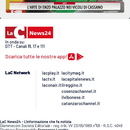
In onda su:
DTT - Canali
11
, 17 e 111
Scarica tutte le nostre app!
LaC Network
lacplay.it
lacitymag.it
lactv.it
lacapitalenews.it
laconair.it
ilreggino.it
cosenzachannel.it
ilvibonese.it
catanzarochannel.it
LaC News24 - L’informazione che fa notizia
Diemmecom Società Editoriale - reg. trib. VV 23/05/1989 n°68 - R.O.C. 4049
Direttore Responsabile
Francesco Laratta