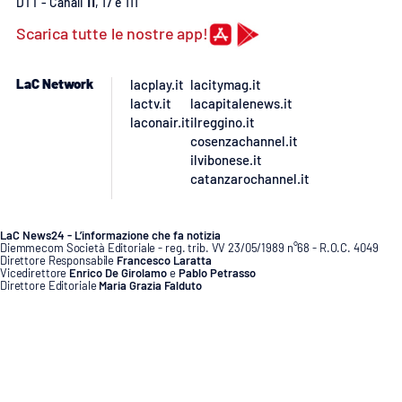
DTT - Canali
11
, 17 e 111
Scarica tutte le nostre app!
LaC Network
lacplay.it
lacitymag.it
lactv.it
lacapitalenews.it
laconair.it
ilreggino.it
cosenzachannel.it
ilvibonese.it
catanzarochannel.it
LaC News24 - L’informazione che fa notizia
Diemmecom Società Editoriale - reg. trib. VV 23/05/1989 n°68 - R.O.C. 4049
Direttore Responsabile
Francesco Laratta
Vicedirettore
Enrico De Girolamo
e
Pablo Petrasso
Direttore Editoriale
Maria Grazia Falduto
www.diemmecom.it
Redazione
Segnala alla redazione
Privacy
Cookie policy
Note legali