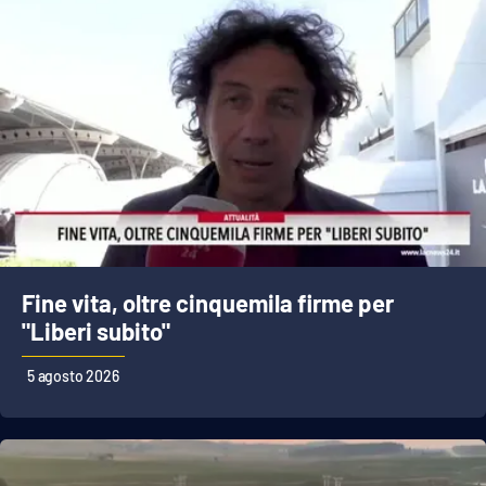
EDIZIONI
LOCALI
Catanzaro
Crotone
Vibo Valentia
Reggio Calabria
Fine vita, oltre cinquemila firme per
"Liberi subito"
Cosenza
5 agosto 2026
Lamezia Terme