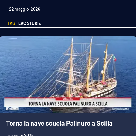
Sanità
22 maggio, 2026
Sport
TAG
LAC STORIE
Cultura
Podcast
Meteo
Editoriali
VIDEO
Ambiente
Torna la nave scuola Palinuro a Scilla
Cronaca
5 agosto 2026