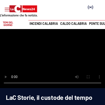
TEMI DEL
INCENDI CALABRIA
CALDO CALABRIA
PONTE SU
GIORNO
Vai
SEZIONI
Cronaca
Politica
Attualità
Economia e lavoro
LaC Storie, il custode del tempo
Italia Mondo