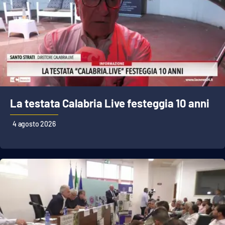
Lacplay.it
Lactv.it
Laconair.it
Lacitymag.it
La testata Calabria Live festeggia 10 anni
Lacapitalenews.it
4 agosto 2026
Ilreggino.it
Cosenzachannel.it
Ilvibonese.it
Catanzarochannel.it