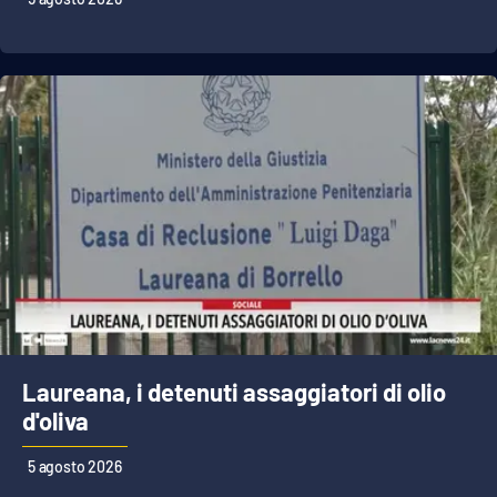
Cultura
Economia e Lavoro
Politica
Sanità
Società
Sport
Laureana, i detenuti assaggiatori di olio
RUBRICHE
d'oliva
Good Morning Vietnam
5 agosto 2026