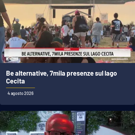
PROGETTI
SPECIALI
Buona Sanità Calabria
LA
CALABRIAVISIONE
Destinazioni
Eventi
Be alternative, 7mila presenze sul lago
Cecita
Food
4 agosto 2026
Storie
LAC
NETWORK