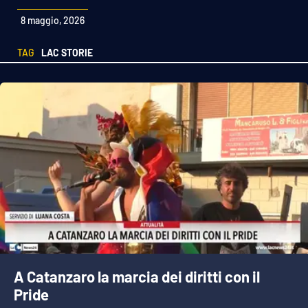
Sanità
8 maggio, 2026
Sport
TAG
LAC STORIE
Cultura
Podcast
Meteo
Editoriali
VIDEO
Ambiente
A Catanzaro la marcia dei diritti con il
Pride
Cronaca