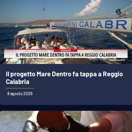
PROGETTI
SPECIALI
Buona Sanità Calabria
LA
CALABRIAVISIONE
Destinazioni
Eventi
Il progetto Mare Dentro fa tappa a Reggio
Calabria
Food
8 agosto 2026
Storie
LAC
NETWORK