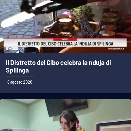
Lacplay.it
Lactv.it
Laconair.it
Lacitymag.it
Lacapitalenews.it
Il Distretto del Cibo celebra la nduja di
Spilinga
Ilreggino.it
8 agosto 2026
Cosenzachannel.it
Ilvibonese.it
Catanzarochannel.it