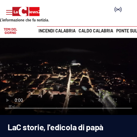
TEMI DEL
INCENDI CALABRIA
CALDO CALABRIA
PONTE SU
GIORNO
Vai
SEZIONI
Cronaca
Politica
Attualità
Economia e lavoro
LaC storie, l'edicola di papà
Italia Mondo