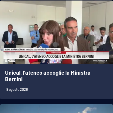
EDIZIONI
LOCALI
Catanzaro
Crotone
Vibo Valentia
Reggio Calabria
Unical, l'ateneo accoglie la Ministra
Bernini
Cosenza
8 agosto 2026
Lamezia Terme