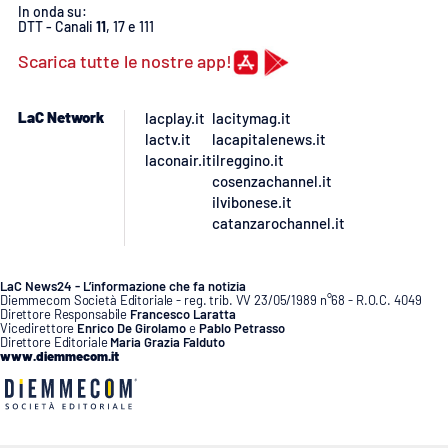
In onda su:
DTT - Canali
11
, 17 e 111
Scarica tutte le nostre app!
LaC Network
lacplay.it
lacitymag.it
lactv.it
lacapitalenews.it
laconair.it
ilreggino.it
cosenzachannel.it
ilvibonese.it
catanzarochannel.it
LaC News24 - L’informazione che fa notizia
Diemmecom Società Editoriale - reg. trib. VV 23/05/1989 n°68 - R.O.C. 4049
Direttore Responsabile
Francesco Laratta
Vicedirettore
Enrico De Girolamo
e
Pablo Petrasso
Direttore Editoriale
Maria Grazia Falduto
www.diemmecom.it