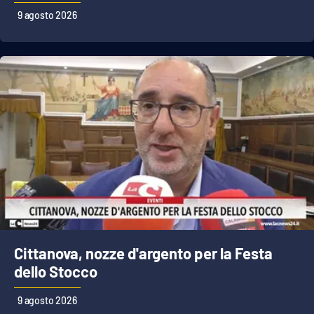
9 agosto 2026
Cultura
Economia e Lavoro
Politica
Sanità
Società
Sport
Cittanova, nozze d'argento per la Festa
RUBRICHE
dello Stocco
Good Morning Vietnam
9 agosto 2026