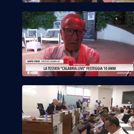
Food
Storie
LaC
Network
Lacplay.it
Lactv.it
Laconair.it
Lacitymag.it
Lacapitalenews.it
Ilreggino.it