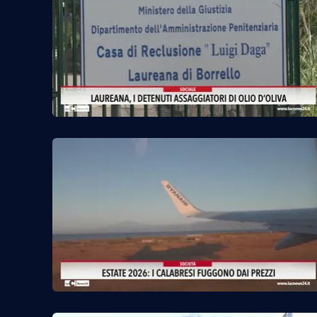
Venti di comunicazione
Streaming
LaC TV
LaC Network
LaC OnAir
Edizioni
locali
Catanzaro
Crotone
Vibo Valentia