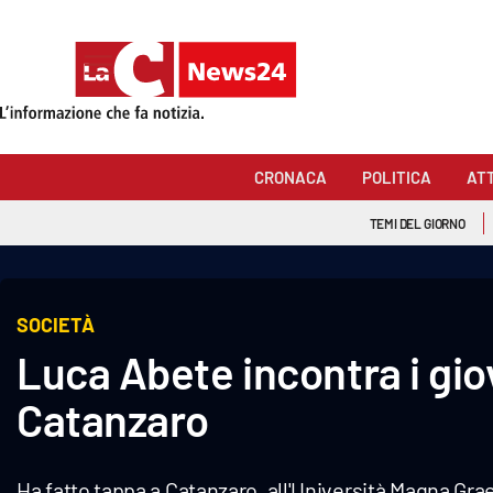
Sezioni
Cronaca
CRONACA
POLITICA
AT
Politica
TEMI DEL GIORNO
Attualità
Economia e lavoro
SOCIETÀ
Luca Abete incontra i gio
Italia Mondo
Catanzaro
Sanità
Sport
Ha fatto tappa a Catanzaro, all'Università Magna Gra