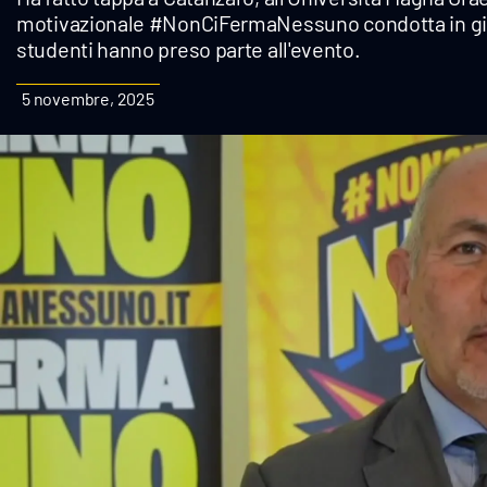
motivazionale #NonCiFermaNessuno condotta in giro 
Cultura
studenti hanno preso parte all'evento.
Podcast
5 novembre, 2025
Meteo
Editoriali
Video
Ambiente
Cronaca
Cultura
Economia e Lavoro