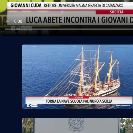
Politica
Sanità
Società
Sport
Rubriche
Good Morning Vietnam
Parchi Marini Calabria
Leggendo Alvaro insieme
Imprese Di Calabria
Le perfidie di Antonella Grippo