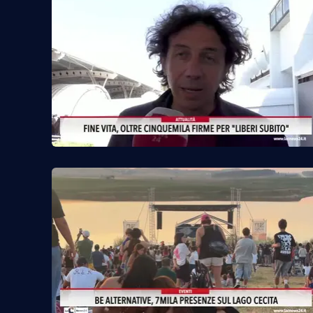
Reggio Calabria
Cosenza
Lamezia Terme
Progetti
speciali
Buona Sanità Calabria
La
Calabriavisione
Destinazioni
Eventi