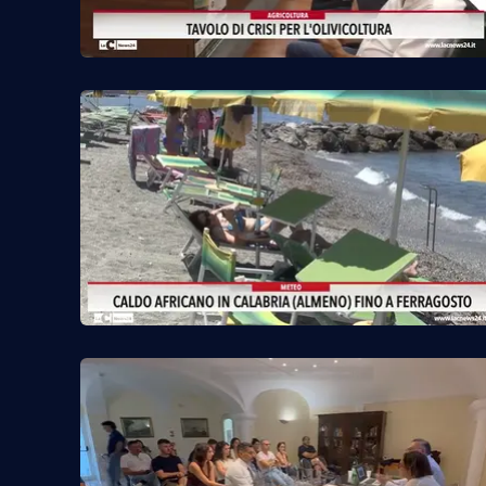
Cosenzachannel.it
Ilvibonese.it
Catanzarochannel.it
App
Android
Apple
Vai