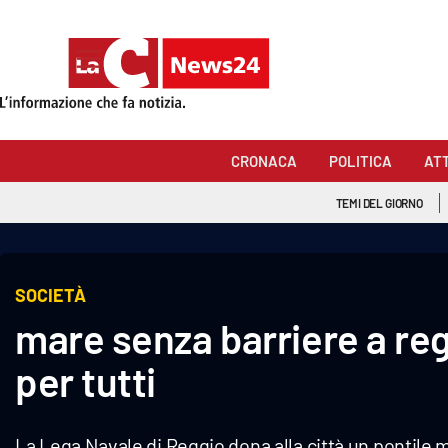
Sezioni
Cronaca
CRONACA
POLITICA
AT
Politica
TEMI DEL GIORNO
Attualità
Economia e lavoro
SOCIETÀ
mare senza barriere a reg
Italia Mondo
per tutti
Sanità
Sport
La Lega Navale di Reggio dona alla città un pontile 