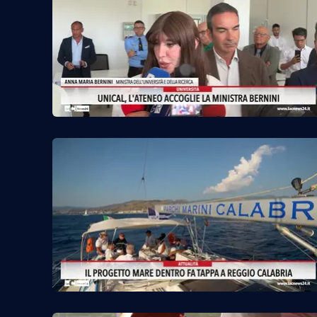
Venti di comunicazione
Streaming
LaC TV
LaC Network
LaC OnAir
Edizioni
locali
Catanzaro
Crotone
Vibo Valentia