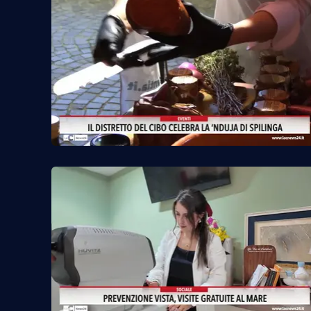
Reggio Calabria
Cosenza
Lamezia Terme
Progetti
speciali
Buona Sanità Calabria
La
Calabriavisione
Destinazioni
Eventi