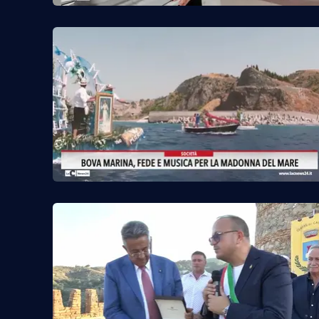
Food
Storie
LaC
Network
Lacplay.it
Lactv.it
Laconair.it
Lacitymag.it
Lacapitalenews.it
Ilreggino.it