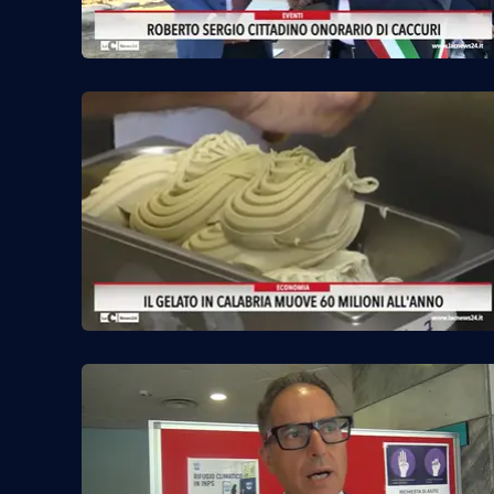
Cosenzachannel.it
Ilvibonese.it
Catanzarochannel.it
App
Android
Apple
Vai