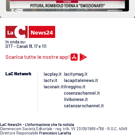
In onda su:
DTT - Canali
11
, 17 e 111
Scarica tutte le nostre app!
LaC Network
lacplay.it
lacitymag.it
lactv.it
lacapitalenews.it
laconair.it
ilreggino.it
cosenzachannel.it
ilvibonese.it
catanzarochannel.it
LaC News24 - L’informazione che fa notizia
Diemmecom Società Editoriale - reg. trib. VV 23/05/1989 n°68 - R.O.C. 4049
Direttore Responsabile
Francesco Laratta