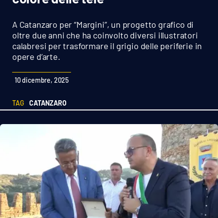
Sanità
A Catanzaro per “Margini”, un progetto grafico di
Sport
oltre due anni che ha coinvolto diversi illustratori
calabresi per trasformare il grigio delle periferie in
opere d’arte.
Cultura
10 dicembre, 2025
Podcast
TAG
CATANZARO
Meteo
Editoriali
VIDEO
Ambiente
Cronaca