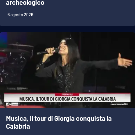
PROGETTI
archeologico
SPECIALI
6 agosto 2026
Buona Sanità Calabria
LA
CALABRIAVISIONE
Destinazioni
Eventi
Food
Storie
Musica, il tour di Giorgia conquista la
LAC
NETWORK
Calabria