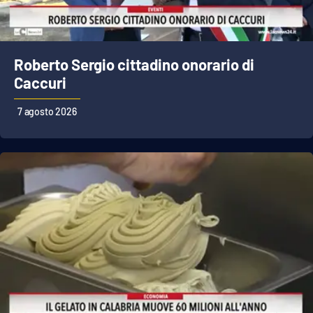
Cultura
Roberto Sergio cittadino onorario di
Economia e Lavoro
Caccuri
Politica
7 agosto 2026
Sanità
Società
Sport
RUBRICHE
Good Morning Vietnam