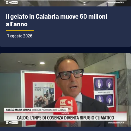
Parchi Marini Calabria
Il gelato in Calabria muove 60 milioni
Leggendo Alvaro insieme
all'anno
Imprese Di Calabria
7 agosto 2026
Le perfidie di Antonella Grippo
Venti di comunicazione
STREAMING
LaC TV
LaC Network
LaC OnAir