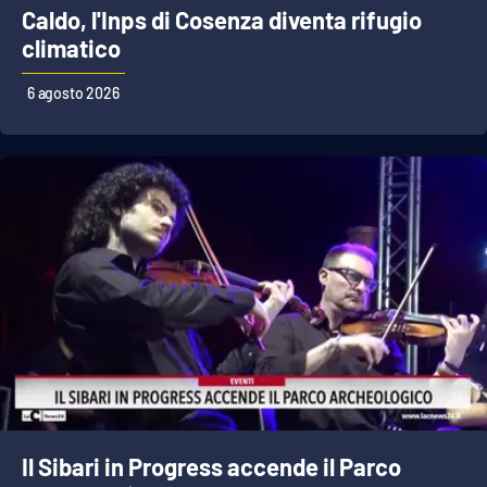
Caldo, l'Inps di Cosenza diventa rifugio
climatico
EDIZIONI
LOCALI
6 agosto 2026
Catanzaro
Crotone
Vibo Valentia
Reggio Calabria
Cosenza
Lamezia Terme
Il Sibari in Progress accende il Parco