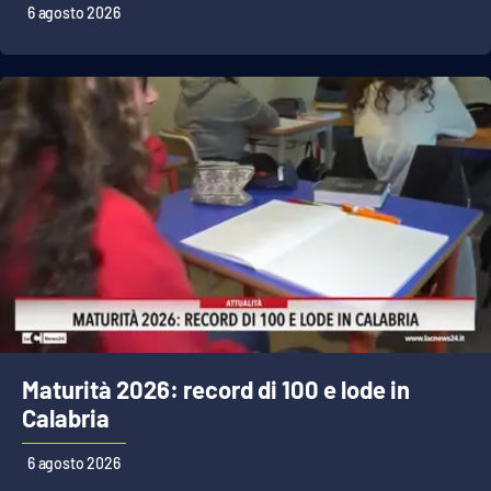
Lacplay.it
6 agosto 2026
Lactv.it
Laconair.it
Lacitymag.it
Lacapitalenews.it
Ilreggino.it
Cosenzachannel.it
Maturità 2026: record di 100 e lode in
Ilvibonese.it
Calabria
Catanzarochannel.it
6 agosto 2026