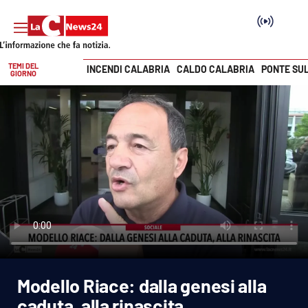
TEMI DEL
INCENDI CALABRIA
CALDO CALABRIA
PONTE SU
GIORNO
Vai
SEZIONI
Cronaca
Politica
Attualità
Economia e lavoro
Modello Riace: dalla genesi alla
Italia Mondo
caduta, alla rinascita