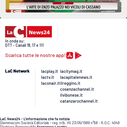
In onda su:
DTT - Canali
11
, 17 e 111
Scarica tutte le nostre app!
LaC Network
lacplay.it
lacitymag.it
lactv.it
lacapitalenews.it
laconair.it
ilreggino.it
cosenzachannel.it
ilvibonese.it
catanzarochannel.it
LaC News24 - L’informazione che fa notizia
Diemmecom Società Editoriale - reg. trib. VV 23/05/1989 n°68 - R.O.C. 4049
Direttore Responsabile
Francesco Laratta