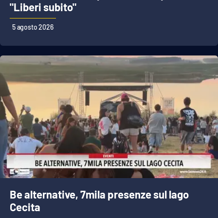
PROGETTI
SPECIALI
"Liberi subito"
Buona Sanità Calabria
5 agosto 2026
LA
CALABRIAVISIONE
Destinazioni
Eventi
Food
Storie
Be alternative, 7mila presenze sul lago
LAC
NETWORK
Cecita