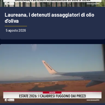
Parchi Marini Calabria
Laureana, i detenuti assaggiatori di olio
Leggendo Alvaro insieme
d'oliva
Imprese Di Calabria
5 agosto 2026
Le perfidie di Antonella Grippo
Venti di comunicazione
STREAMING
LaC TV
LaC Network
LaC OnAir