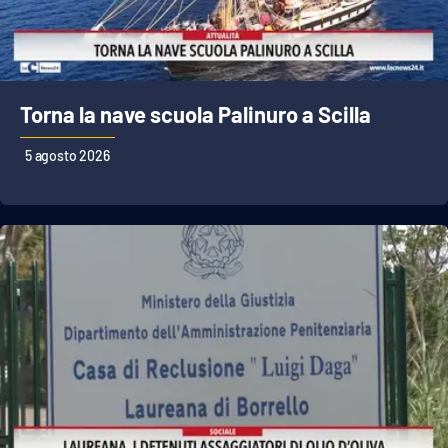
Cultura
Economia e Lavoro
Torna la nave scuola Palinuro a Scilla
Politica
5 agosto 2026
Sanità
Società
Sport
RUBRICHE
Good Morning Vietnam