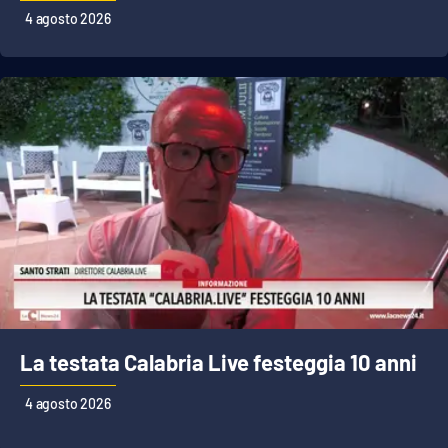
Lacplay.it
4 agosto 2026
Lactv.it
Laconair.it
Lacitymag.it
Lacapitalenews.it
Ilreggino.it
Cosenzachannel.it
La testata Calabria Live festeggia 10 anni
Ilvibonese.it
4 agosto 2026
Catanzarochannel.it