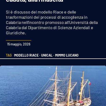
Sanità
Si è discusso del modello Riace e delle
Sport
trasformazioni dei processi di accoglienza in
Calabria nell'incontro promosso all'Università della
Calabria dal Dipartimento di Scienze Aziendali e
Cultura
Giuridiche.
Podcast
15 maggio, 2026
Meteo
TAG
MODELLO RIACE ·
UNICAL ·
MIMMO LUCANO
Editoriali
VIDEO
Ambiente
Cronaca