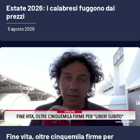
Estate 2026: i calabresi fuggono dai
prezzi
EDIZIONI
LOCALI
5 agosto 2026
Catanzaro
Crotone
Vibo Valentia
Reggio Calabria
Cosenza
Lamezia Terme
Fine vita, oltre cinquemila firme per