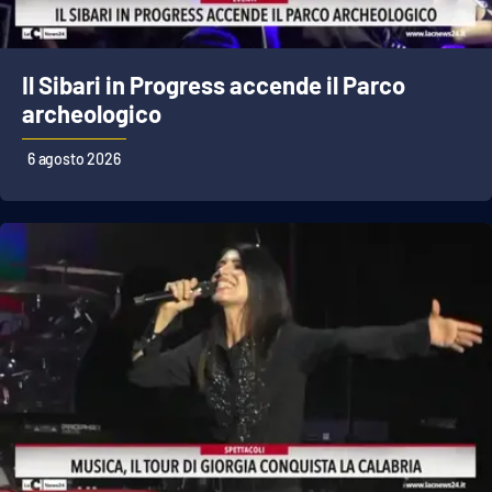
Parchi Marini Calabria
Leggendo Alvaro insieme
Il Sibari in Progress accende il Parco
archeologico
Imprese Di Calabria
6 agosto 2026
Le perfidie di Antonella Grippo
Venti di comunicazione
STREAMING
LaC TV
LaC Network
LaC OnAir