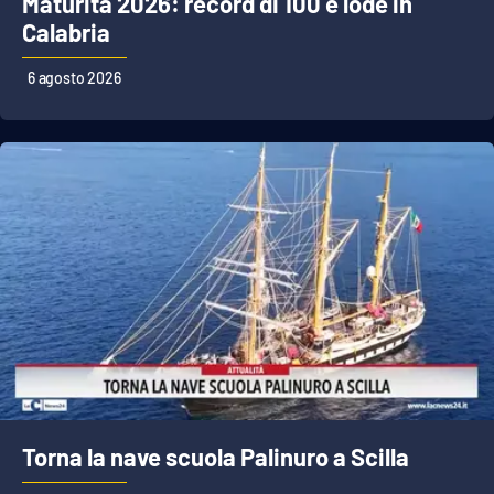
Maturità 2026: record di 100 e lode in
PROGETTI
SPECIALI
Calabria
Buona Sanità Calabria
6 agosto 2026
LA
CALABRIAVISIONE
Destinazioni
Eventi
Food
Storie
LAC
NETWORK
Torna la nave scuola Palinuro a Scilla