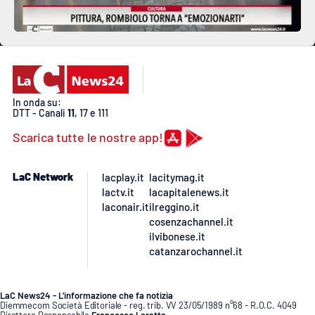
In onda su:
DTT - Canali
11
, 17 e 111
Scarica tutte le nostre app!
LaC Network
lacplay.it
lacitymag.it
lactv.it
lacapitalenews.it
laconair.it
ilreggino.it
cosenzachannel.it
ilvibonese.it
catanzarochannel.it
LaC News24 - L’informazione che fa notizia
Diemmecom Società Editoriale - reg. trib. VV 23/05/1989 n°68 - R.O.C. 4049