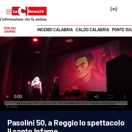
TEMI DEL
INCENDI CALABRIA
CALDO CALABRIA
PONTE SU
GIORNO
Vai
SEZIONI
Cronaca
Politica
Attualità
Economia e lavoro
Pasolini 50, a Reggio lo spettacolo
Italia Mondo
Il santo Infame