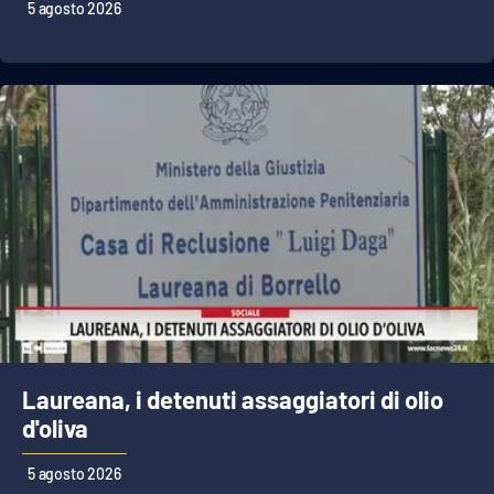
Lacplay.it
5 agosto 2026
Lactv.it
Laconair.it
Lacitymag.it
Lacapitalenews.it
Ilreggino.it
Cosenzachannel.it
Laureana, i detenuti assaggiatori di olio
Ilvibonese.it
d'oliva
Catanzarochannel.it
5 agosto 2026