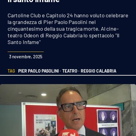
Sanità
Cartoline Club e Capitolo 24 hanno voluto celebrare
Sport
la grandezza di Pier Paolo Pasolini nel
cinquantesimo della sua tragica morte. Al cine-
teatro Odeon di Reggio Calabria lo spettacolo "Il
Cultura
Santo Infame"
Podcast
3 novembre, 2025
Meteo
TAG
PIER PAOLO PASOLINI ·
TEATRO ·
REGGIO CALABRIA
Editoriali
VIDEO
Ambiente
Cronaca