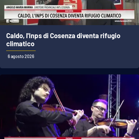
Cultura
Economia e Lavoro
Caldo, l'Inps di Cosenza diventa rifugio
climatico
Politica
6 agosto 2026
Sanità
Società
Sport
RUBRICHE
Good Morning Vietnam