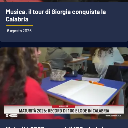
Musica, il tour di Giorgia conquista la
Calabria
EDIZIONI
LOCALI
6 agosto 2026
Catanzaro
Crotone
Vibo Valentia
Reggio Calabria
Cosenza
Lamezia Terme