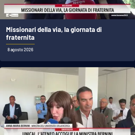
Cultura
Economia e Lavoro
Missionari della via, la giornata di
fraternita
Politica
8 agosto 2026
Sanità
Società
Sport
RUBRICHE
Good Morning Vietnam