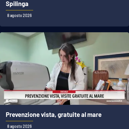
PROGETTI
SPECIALI
Spilinga
Buona Sanità Calabria
8 agosto 2026
LA
CALABRIAVISIONE
Destinazioni
Eventi
Food
Storie
Prevenzione vista, gratuite al mare
LAC
NETWORK
8 agosto 2026