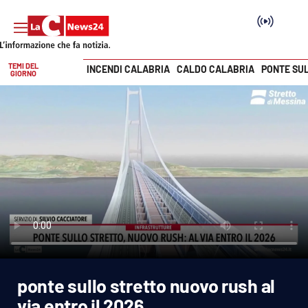
TEMI DEL
INCENDI CALABRIA
CALDO CALABRIA
PONTE SU
GIORNO
Vai
SEZIONI
Cronaca
Politica
Attualità
Economia e lavoro
ponte sullo stretto nuovo rush al
Italia Mondo
via entro il 2026