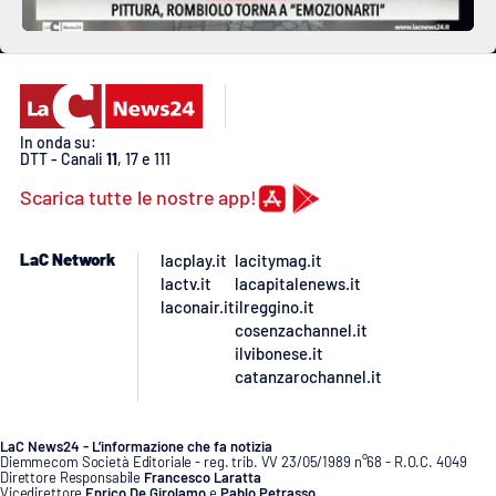
In onda su:
DTT - Canali
11
, 17 e 111
Scarica tutte le nostre app!
LaC Network
lacplay.it
lacitymag.it
lactv.it
lacapitalenews.it
laconair.it
ilreggino.it
cosenzachannel.it
ilvibonese.it
catanzarochannel.it
LaC News24 - L’informazione che fa notizia
Diemmecom Società Editoriale - reg. trib. VV 23/05/1989 n°68 - R.O.C. 4049
Direttore Responsabile
Francesco Laratta
Vicedirettore
Enrico De Girolamo
e
Pablo Petrasso