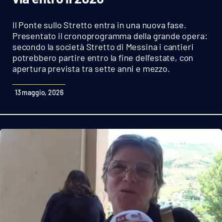
Sanità
Il Ponte sullo Stretto entra in una nuova fase.
Sport
Presentato il cronoprogramma della grande opera:
secondo la società Stretto di Messina i cantieri
potrebbero partire entro la fine dell’estate, con
Cultura
apertura prevista tra sette anni e mezzo.
Podcast
13 maggio, 2026
Meteo
Editoriali
VIDEO
Ambiente
Cronaca