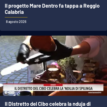
Il progetto Mare Dentro fa tappa a Reggio
Calabria
EDIZIONI
LOCALI
8 agosto 2026
Catanzaro
Crotone
Vibo Valentia
Reggio Calabria
Cosenza
Lamezia Terme
Il Distretto del Cibo celebra la nduja di