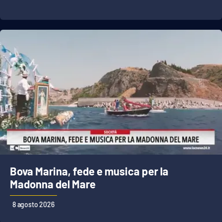
Lacplay.it
Lactv.it
Laconair.it
Lacitymag.it
Lacapitalenews.it
Ilreggino.it
Cosenzachannel.it
Bova Marina, fede e musica per la
Ilvibonese.it
Madonna del Mare
Catanzarochannel.it
8 agosto 2026