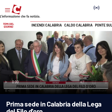
TEMI DEL
INCENDI CALABRIA
CALDO CALABRIA
PONTE SU
GIORNO
Vai
SEZIONI
Cronaca
Politica
Attualità
Economia e lavoro
Prima sede in Calabria della Lega
Italia Mondo
del Filo d'oro