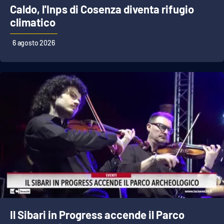
Caldo, l'Inps di Cosenza diventa rifugio
climatico
EDIZIONI
LOCALI
6 agosto 2026
Catanzaro
Crotone
Vibo Valentia
Reggio Calabria
Cosenza
Lamezia Terme
Il Sibari in Progress accende il Parco