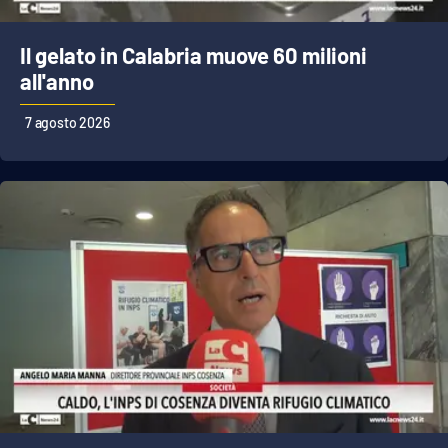
Parchi Marini Calabria
Il gelato in Calabria muove 60 milioni
Leggendo Alvaro insieme
all'anno
Imprese Di Calabria
7 agosto 2026
Le perfidie di Antonella Grippo
Venti di comunicazione
STREAMING
LaC TV
LaC Network
LaC OnAir