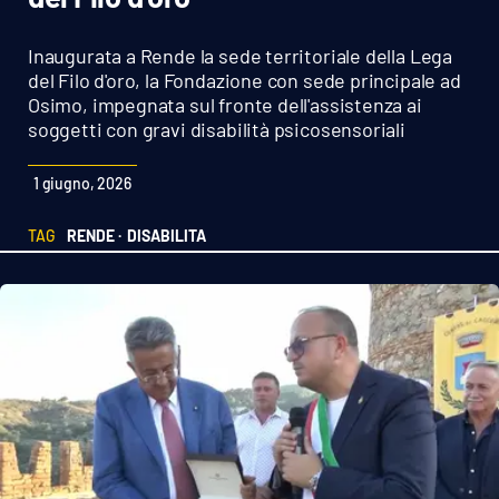
Sanità
Inaugurata a Rende la sede territoriale della Lega
Sport
del Filo d'oro, la Fondazione con sede principale ad
Osimo, impegnata sul fronte dell'assistenza ai
soggetti con gravi disabilità psicosensoriali
Cultura
1 giugno, 2026
Podcast
TAG
RENDE ·
DISABILITA
Meteo
Editoriali
VIDEO
Ambiente
Cronaca