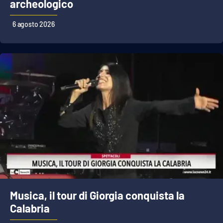
PROGETTI
archeologico
SPECIALI
6 agosto 2026
Buona Sanità Calabria
LA
CALABRIAVISIONE
Destinazioni
Eventi
Food
Storie
Musica, il tour di Giorgia conquista la
LAC
NETWORK
Calabria