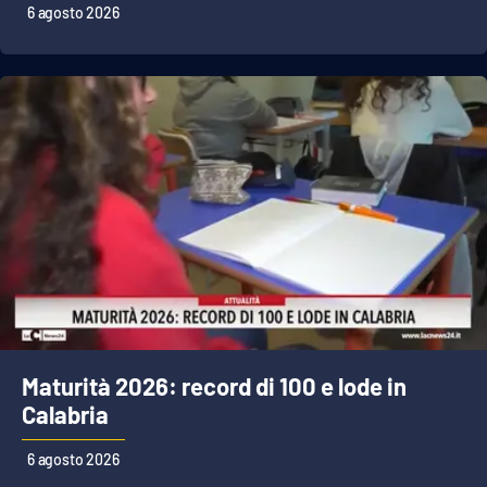
Lacplay.it
6 agosto 2026
Lactv.it
Laconair.it
Lacitymag.it
Lacapitalenews.it
Ilreggino.it
Cosenzachannel.it
Maturità 2026: record di 100 e lode in
Ilvibonese.it
Calabria
Catanzarochannel.it
6 agosto 2026