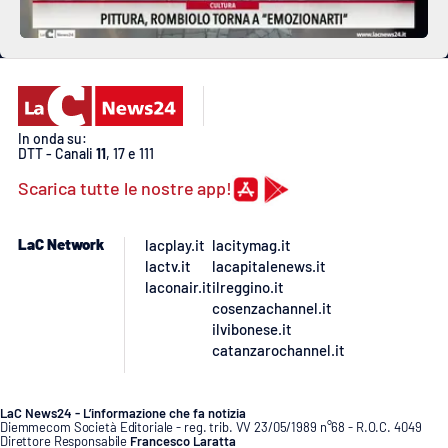
In onda su:
DTT - Canali
11
, 17 e 111
Scarica tutte le nostre app!
LaC Network
lacplay.it
lacitymag.it
lactv.it
lacapitalenews.it
laconair.it
ilreggino.it
cosenzachannel.it
ilvibonese.it
catanzarochannel.it
LaC News24 - L’informazione che fa notizia
Diemmecom Società Editoriale - reg. trib. VV 23/05/1989 n°68 - R.O.C. 4049
Direttore Responsabile
Francesco Laratta