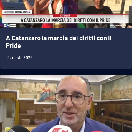
Cultura
Economia e Lavoro
A Catanzaro la marcia dei diritti con il
Politica
Pride
Sanità
9 agosto 2026
Società
Sport
RUBRICHE
Good Morning Vietnam