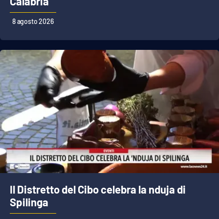
Calabria
Lacplay.it
8 agosto 2026
Lactv.it
Laconair.it
Lacitymag.it
Lacapitalenews.it
Ilreggino.it
Cosenzachannel.it
Ilvibonese.it
Il Distretto del Cibo celebra la nduja di
Spilinga
Catanzarochannel.it