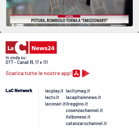
In onda su:
DTT - Canali
11
, 17 e 111
Scarica tutte le nostre app!
LaC Network
lacplay.it
lacitymag.it
lactv.it
lacapitalenews.it
laconair.it
ilreggino.it
cosenzachannel.it
ilvibonese.it
catanzarochannel.it