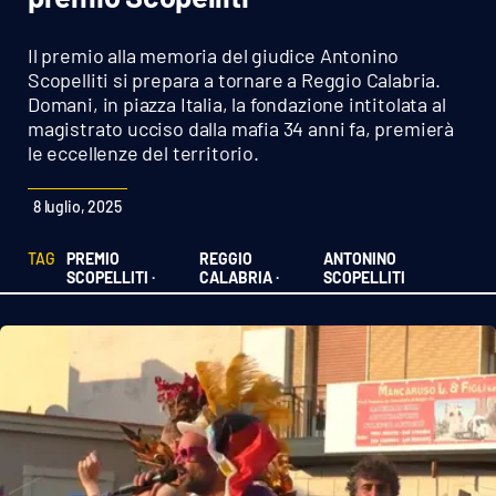
Sanità
Il premio alla memoria del giudice Antonino
Sport
Scopelliti si prepara a tornare a Reggio Calabria.
Domani, in piazza Italia, la fondazione intitolata al
magistrato ucciso dalla mafia 34 anni fa, premierà
Cultura
le eccellenze del territorio.
Podcast
8 luglio, 2025
Meteo
TAG
PREMIO
REGGIO
ANTONINO
SCOPELLITI ·
CALABRIA ·
SCOPELLITI
Editoriali
VIDEO
Ambiente
Cronaca