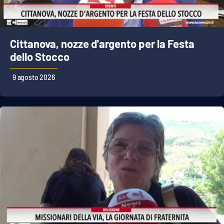
Parchi Marini Calabria
Leggendo Alvaro insieme
Cittanova, nozze d'argento per la Festa
dello Stocco
Imprese Di Calabria
9 agosto 2026
Le perfidie di Antonella Grippo
Venti di comunicazione
STREAMING
LaC TV
LaC Network
LaC OnAir