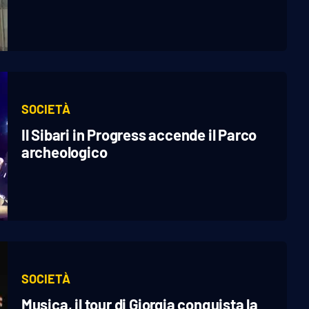
SOCIETÀ
Il Sibari in Progress accende il Parco
archeologico
SOCIETÀ
Musica, il tour di Giorgia conquista la