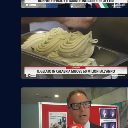
Cosenzachannel.it
Ilvibonese.it
Catanzarochannel.it
App
Android
Apple
Vai