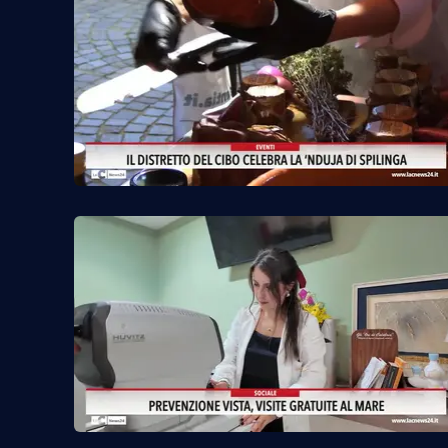
Reggio Calabria
Cosenza
Lamezia Terme
Progetti
speciali
Buona Sanità Calabria
La
Calabriavisione
Destinazioni
Eventi