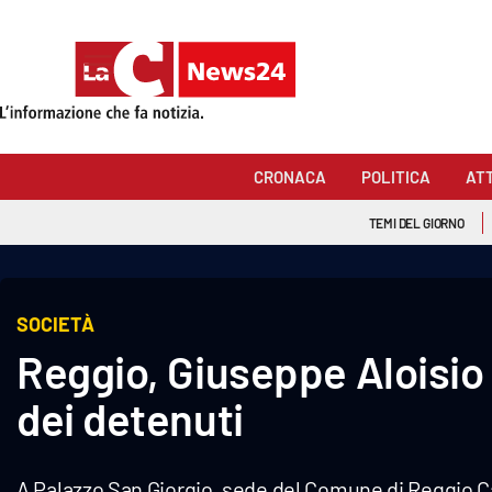
Sezioni
Cronaca
CRONACA
POLITICA
AT
Politica
TEMI DEL GIORNO
Attualità
Economia e lavoro
SOCIETÀ
Reggio, Giuseppe Aloisi
Italia Mondo
dei detenuti
Sanità
Sport
A Palazzo San Giorgio, sede del Comune di Reggio Ca