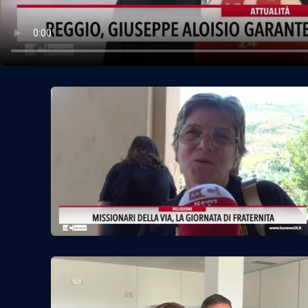
Politica
Sanità
Società
Sport
Rubriche
Good Morning Vietnam
Parchi Marini Calabria
Leggendo Alvaro insieme
Imprese Di Calabria
Le perfidie di Antonella Grippo