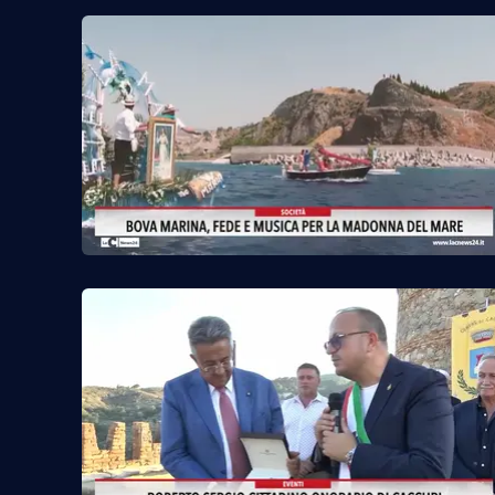
Food
Storie
LaC
Network
Lacplay.it
Lactv.it
Laconair.it
Lacitymag.it
Lacapitalenews.it
Ilreggino.it