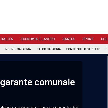
TUALITÀ
ECONOMIA E LAVORO
SANITÀ
SPORT
CUL
INCENDI CALABRIA
CALDO CALABRIA
PONTE SULLO STRETTO
C
o garante comunale
labria, presentato il nuovo garante dei