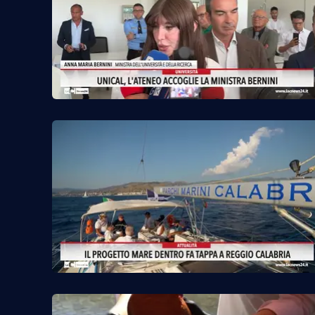
Venti di comunicazione
Streaming
LaC TV
LaC Network
LaC OnAir
Edizioni
locali
Catanzaro
Crotone
Vibo Valentia