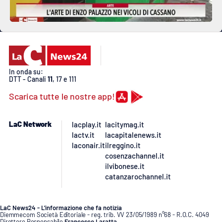
In onda su:
DTT - Canali
11
, 17 e 111
Scarica tutte le nostre app!
LaC Network
lacplay.it
lacitymag.it
lactv.it
lacapitalenews.it
laconair.it
ilreggino.it
cosenzachannel.it
ilvibonese.it
catanzarochannel.it
LaC News24 - L’informazione che fa notizia
Diemmecom Società Editoriale - reg. trib. VV 23/05/1989 n°68 - R.O.C. 4049
Direttore Responsabile
Francesco Laratta