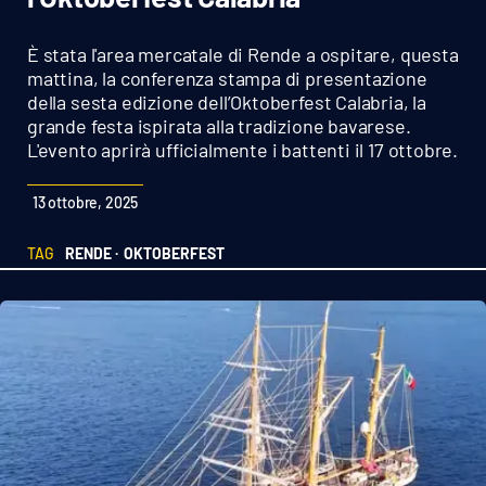
Sanità
È stata l'area mercatale di Rende a ospitare, questa
Sport
mattina, la conferenza stampa di presentazione
della sesta edizione dell’Oktoberfest Calabria, la
grande festa ispirata alla tradizione bavarese.
Cultura
L'evento aprirà ufficialmente i battenti il 17 ottobre.
Podcast
13 ottobre, 2025
Meteo
TAG
RENDE ·
OKTOBERFEST
Editoriali
VIDEO
Ambiente
Cronaca