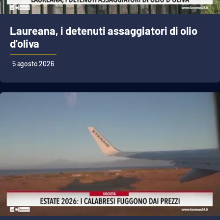
Parchi Marini Calabria
Laureana, i detenuti assaggiatori di olio
Leggendo Alvaro insieme
d'oliva
Imprese Di Calabria
5 agosto 2026
Le perfidie di Antonella Grippo
Venti di comunicazione
STREAMING
LaC TV
LaC Network
LaC OnAir