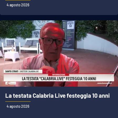
Lacplay.it
4 agosto 2026
Lactv.it
Laconair.it
Lacitymag.it
Lacapitalenews.it
Ilreggino.it
Cosenzachannel.it
La testata Calabria Live festeggia 10 anni
Ilvibonese.it
4 agosto 2026
Catanzarochannel.it