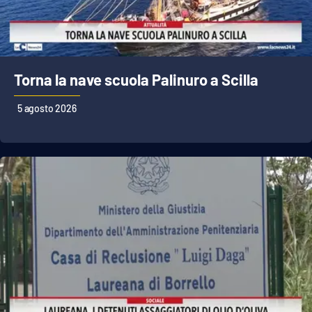
Cultura
Economia e Lavoro
Torna la nave scuola Palinuro a Scilla
Politica
5 agosto 2026
Sanità
Società
Sport
RUBRICHE
Good Morning Vietnam