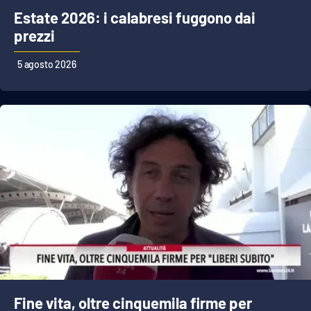
Estate 2026: i calabresi fuggono dai
prezzi
EDIZIONI
LOCALI
5 agosto 2026
Catanzaro
Crotone
Vibo Valentia
Reggio Calabria
Cosenza
Lamezia Terme
Fine vita, oltre cinquemila firme per