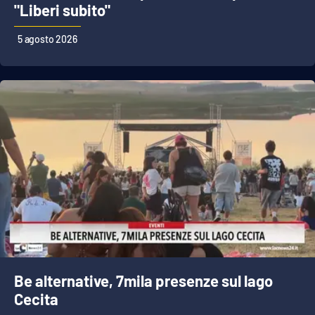
PROGETTI
SPECIALI
"Liberi subito"
Buona Sanità Calabria
5 agosto 2026
LA
CALABRIAVISIONE
Destinazioni
Eventi
Food
Storie
Be alternative, 7mila presenze sul lago
LAC
NETWORK
Cecita