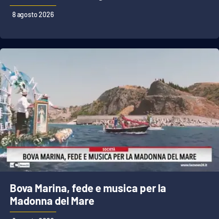
Lacplay.it
8 agosto 2026
Lactv.it
Laconair.it
Lacitymag.it
Lacapitalenews.it
Ilreggino.it
Cosenzachannel.it
Ilvibonese.it
Bova Marina, fede e musica per la
Madonna del Mare
Catanzarochannel.it