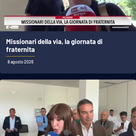
Cultura
Economia e Lavoro
Missionari della via, la giornata di
Politica
fraternita
Sanità
8 agosto 2026
Società
Sport
RUBRICHE
Good Morning Vietnam