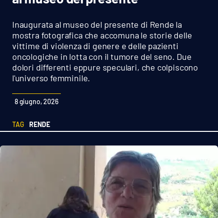
Sanità
Inaugurata al museo del presente di Rende la
Sport
mostra fotografica che accomuna le storie delle
vittime di violenza di genere e delle pazienti
oncologiche in lotta con il tumore del seno. Due
Cultura
dolori differenti eppure speculari, che colpiscono
l'universo femminile.
Podcast
8 giugno, 2026
Meteo
TAG
RENDE
Editoriali
VIDEO
Ambiente
Cronaca