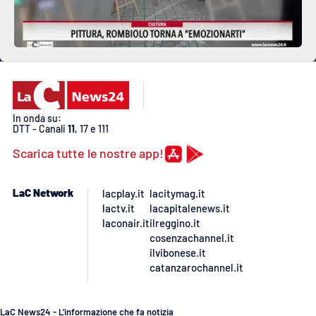
In onda su:
DTT - Canali
11
, 17 e 111
Scarica tutte le nostre app!
LaC Network
lacplay.it
lacitymag.it
lactv.it
lacapitalenews.it
laconair.it
ilreggino.it
cosenzachannel.it
ilvibonese.it
catanzarochannel.it
LaC News24 - L’informazione che fa notizia