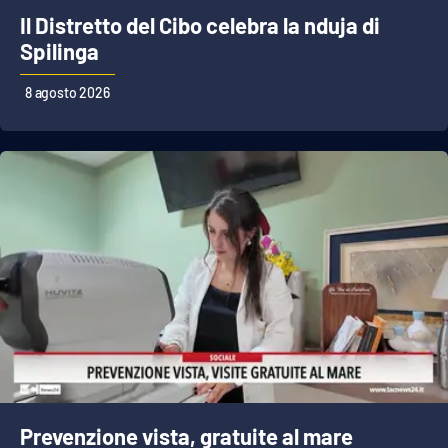
PROGETTI
SPECIALI
Il Distretto del Cibo celebra la nduja di
Spilinga
Buona Sanità Calabria
8 agosto 2026
LA
CALABRIAVISIONE
Destinazioni
Eventi
Food
Storie
LAC
NETWORK
Prevenzione vista, gratuite al mare