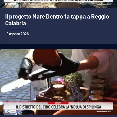
Il progetto Mare Dentro fa tappa a Reggio
EDIZIONI
LOCALI
Calabria
Catanzaro
8 agosto 2026
Crotone
Vibo Valentia
Reggio Calabria
Cosenza
Lamezia Terme