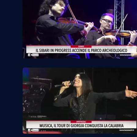
Reggio Calabria
Cosenza
Lamezia Terme
Progetti
speciali
Buona Sanità Calabria
La
Calabriavisione
Destinazioni
Eventi