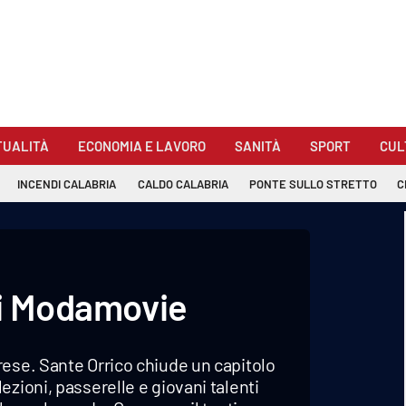
TUALITÀ
ECONOMIA E LAVORO
SANITÀ
SPORT
CUL
INCENDI CALABRIA
CALDO CALABRIA
PONTE SULLO STRETTO
C
di Modamovie
rese. Sante Orrico chiude un capitolo
zioni, passerelle e giovani talenti