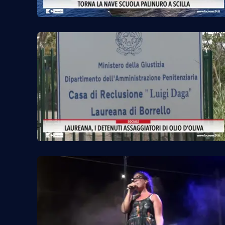
Cosenzachannel.it
Ilvibonese.it
Catanzarochannel.it
App
Android
Apple
Vai