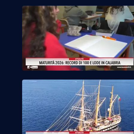
Food
Storie
LaC
Network
Lacplay.it
Lactv.it
Laconair.it
Lacitymag.it
Lacapitalenews.it
Ilreggino.it