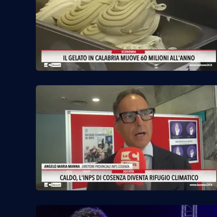
Venti di comunicazione
Streaming
LaC TV
LaC Network
LaC OnAir
Edizioni
locali
Catanzaro
Crotone
Vibo Valentia