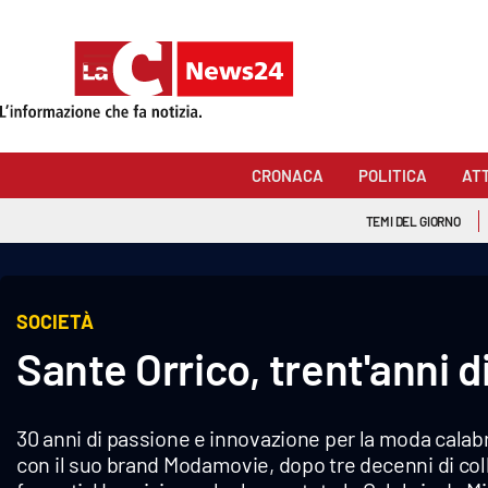
Sezioni
Cronaca
CRONACA
POLITICA
AT
Politica
TEMI DEL GIORNO
Attualità
Economia e lavoro
SOCIETÀ
Sante Orrico, trent'anni 
Italia Mondo
Sanità
30 anni di passione e innovazione per la moda calab
Sport
con il suo brand Modamovie, dopo tre decenni di colle