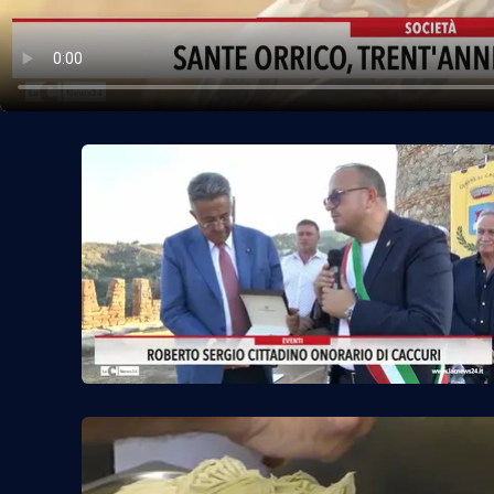
Politica
Sanità
Società
Sport
Rubriche
Good Morning Vietnam
Parchi Marini Calabria
Leggendo Alvaro insieme
Imprese Di Calabria
Le perfidie di Antonella Grippo