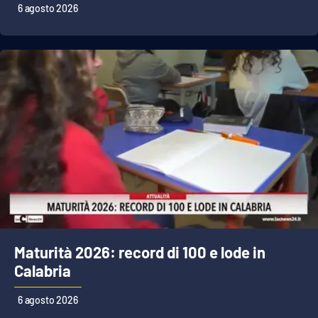
Lacplay.it
6 agosto 2026
Lactv.it
Laconair.it
Lacitymag.it
Lacapitalenews.it
Ilreggino.it
Cosenzachannel.it
Maturità 2026: record di 100 e lode in
Ilvibonese.it
Calabria
Catanzarochannel.it
6 agosto 2026