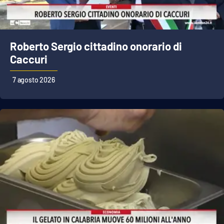
Cultura
Roberto Sergio cittadino onorario di
Economia e Lavoro
Caccuri
Politica
7 agosto 2026
Sanità
Società
Sport
RUBRICHE
Good Morning Vietnam