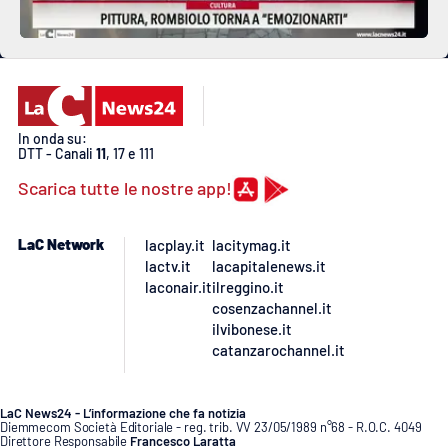
In onda su:
DTT - Canali
11
, 17 e 111
Scarica tutte le nostre app!
LaC Network
lacplay.it
lacitymag.it
lactv.it
lacapitalenews.it
laconair.it
ilreggino.it
cosenzachannel.it
ilvibonese.it
catanzarochannel.it
LaC News24 - L’informazione che fa notizia
Diemmecom Società Editoriale - reg. trib. VV 23/05/1989 n°68 - R.O.C. 4049
Direttore Responsabile
Francesco Laratta