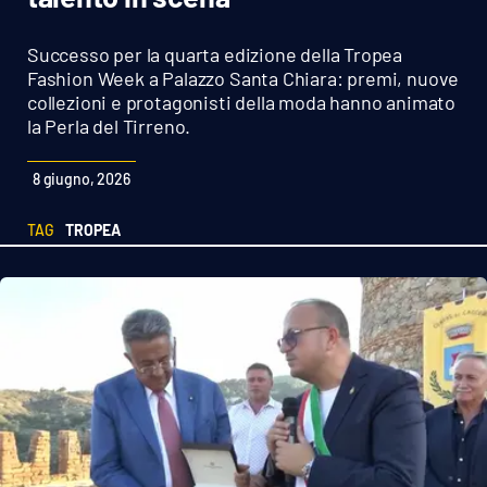
Sanità
Successo per la quarta edizione della Tropea
Sport
Fashion Week a Palazzo Santa Chiara: premi, nuove
collezioni e protagonisti della moda hanno animato
la Perla del Tirreno.
Cultura
8 giugno, 2026
Podcast
TAG
TROPEA
Meteo
Editoriali
VIDEO
Ambiente
Cronaca