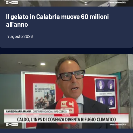
Parchi Marini Calabria
Il gelato in Calabria muove 60 milioni
Leggendo Alvaro insieme
all'anno
Imprese Di Calabria
7 agosto 2026
Le perfidie di Antonella Grippo
Venti di comunicazione
STREAMING
LaC TV
LaC Network
LaC OnAir