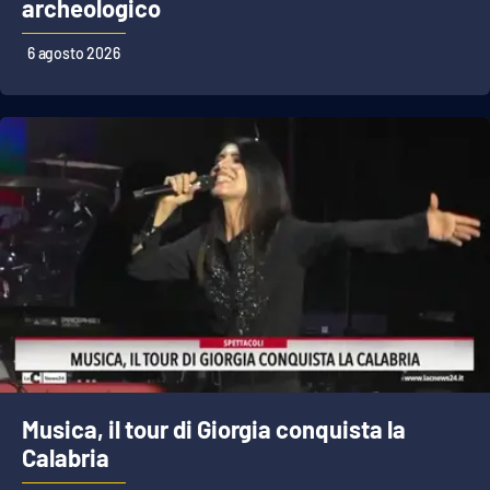
PROGETTI
archeologico
SPECIALI
6 agosto 2026
Buona Sanità Calabria
LA
CALABRIAVISIONE
Destinazioni
Eventi
Food
Storie
Musica, il tour di Giorgia conquista la
LAC
NETWORK
Calabria