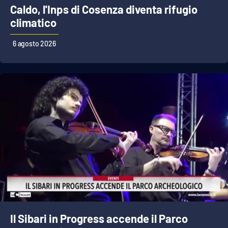
Caldo, l'Inps di Cosenza diventa rifugio
climatico
EDIZIONI
LOCALI
6 agosto 2026
Catanzaro
Crotone
Vibo Valentia
Reggio Calabria
Cosenza
Lamezia Terme
Il Sibari in Progress accende il Parco