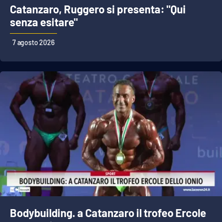
Catanzaro, Ruggero si presenta: "Qui
Parchi Marini Calabria
senza esitare"
Leggendo Alvaro insieme
7 agosto 2026
Imprese Di Calabria
Le perfidie di Antonella Grippo
Venti di comunicazione
STREAMING
LaC TV
LaC Network
Bodybuilding. a Catanzaro il trofeo Ercole
LaC OnAir