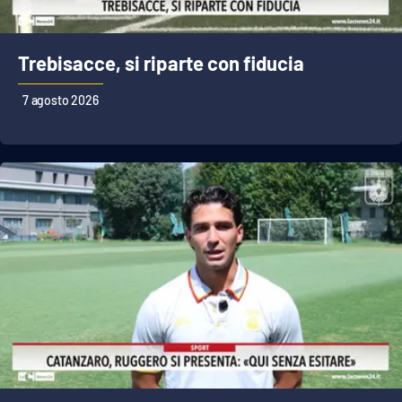
Cultura
Trebisacce, si riparte con fiducia
Economia e Lavoro
7 agosto 2026
Politica
Sanità
Società
Sport
RUBRICHE
Good Morning Vietnam