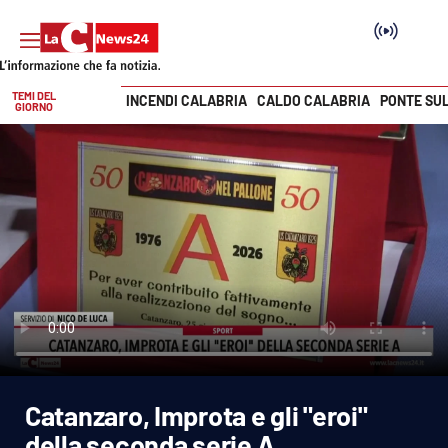
TEMI DEL
INCENDI CALABRIA
CALDO CALABRIA
PONTE SU
GIORNO
Vai
SEZIONI
Cronaca
Politica
Attualità
Economia e lavoro
Catanzaro, Improta e gli "eroi"
Italia Mondo
della seconda serie A