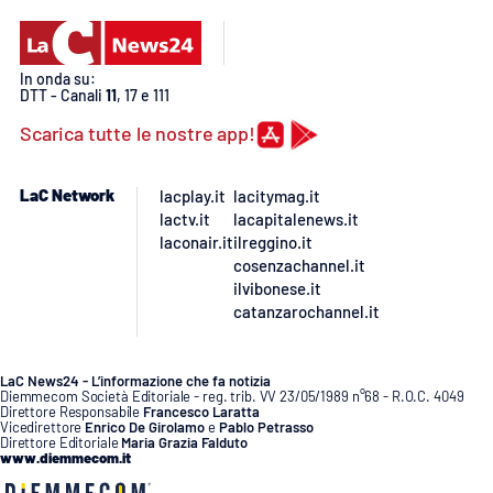
In onda su:
DTT - Canali
11
, 17 e 111
Scarica tutte le nostre app!
LaC Network
lacplay.it
lacitymag.it
lactv.it
lacapitalenews.it
laconair.it
ilreggino.it
cosenzachannel.it
ilvibonese.it
catanzarochannel.it
LaC News24 - L’informazione che fa notizia
Diemmecom Società Editoriale - reg. trib. VV 23/05/1989 n°68 - R.O.C. 4049
Direttore Responsabile
Francesco Laratta
Vicedirettore
Enrico De Girolamo
e
Pablo Petrasso
Direttore Editoriale
Maria Grazia Falduto
www.diemmecom.it