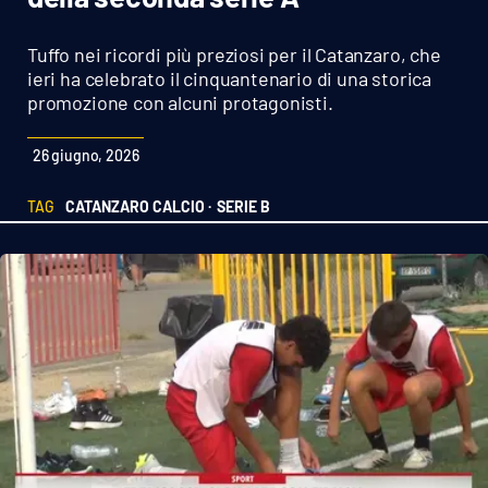
Sanità
Tuffo nei ricordi più preziosi per il Catanzaro, che
Sport
ieri ha celebrato il cinquantenario di una storica
promozione con alcuni protagonisti.
Cultura
26 giugno, 2026
Podcast
TAG
CATANZARO CALCIO ·
SERIE B
Meteo
Editoriali
VIDEO
Ambiente
Cronaca