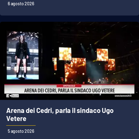
PROGETTI
SPECIALI
6 agosto 2026
Buona Sanità Calabria
LA
CALABRIAVISIONE
Destinazioni
Eventi
Food
Storie
Arena dei Cedri, parla il sindaco Ugo
Vetere
LAC
NETWORK
5 agosto 2026