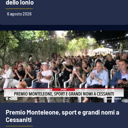
dello Ionio
6 agosto 2026
EDIZIONI
LOCALI
Catanzaro
Crotone
Vibo Valentia
Reggio Calabria
Cosenza
Lamezia Terme
Premio Monteleone, sport e grandi nomi a
Cessaniti