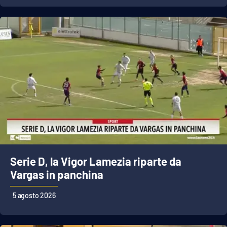
Lacplay.it
Lactv.it
Laconair.it
Lacitymag.it
Lacapitalenews.it
Ilreggino.it
Cosenzachannel.it
Serie D, la Vigor Lamezia riparte da
Vargas in panchina
Ilvibonese.it
5 agosto 2026
Catanzarochannel.it