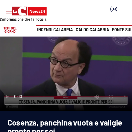
TEMI DEL
INCENDI CALABRIA
CALDO CALABRIA
PONTE SU
GIORNO
Vai
SEZIONI
Cronaca
Politica
Attualità
Economia e lavoro
Cosenza, panchina vuota e valigie
Italia Mondo
pronte per sei