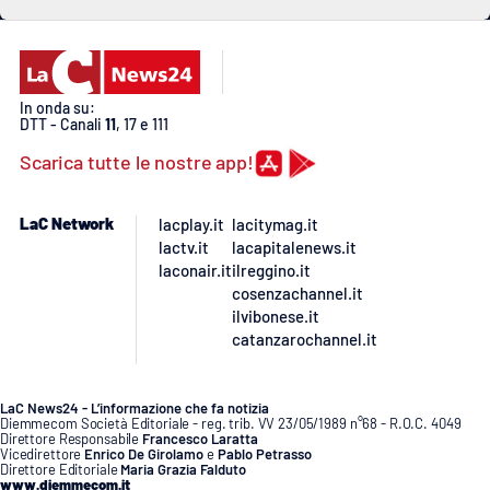
In onda su:
DTT - Canali
11
, 17 e 111
Scarica tutte le nostre app!
LaC Network
lacplay.it
lacitymag.it
lactv.it
lacapitalenews.it
laconair.it
ilreggino.it
cosenzachannel.it
ilvibonese.it
catanzarochannel.it
LaC News24 - L’informazione che fa notizia
Diemmecom Società Editoriale - reg. trib. VV 23/05/1989 n°68 - R.O.C. 4049
Direttore Responsabile
Francesco Laratta
Vicedirettore
Enrico De Girolamo
e
Pablo Petrasso
Direttore Editoriale
Maria Grazia Falduto
www.diemmecom.it