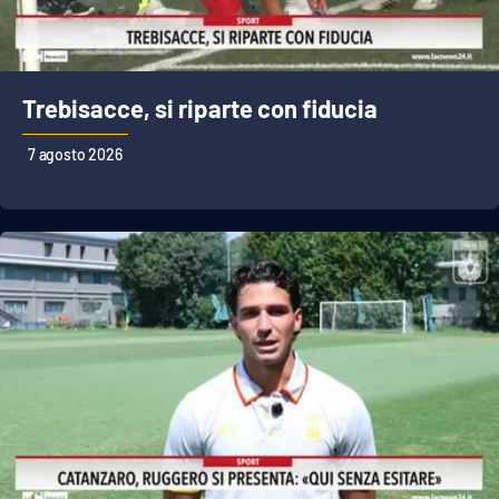
Cultura
Economia e Lavoro
Trebisacce, si riparte con fiducia
7 agosto 2026
Politica
Sanità
Società
Sport
RUBRICHE
Good Morning Vietnam