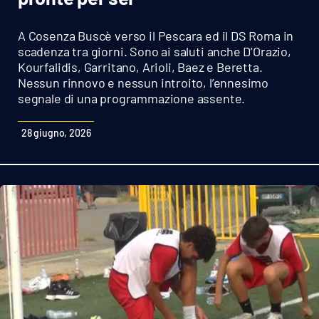
Sanità
A Cosenza Buscè verso il Pescara ed il DS Roma in
Sport
scadenza tra giorni. Sono ai saluti anche D’Orazio,
Kourfalidis, Garritano, Arioli, Baez e Beretta.
Nessun rinnovo e nessun introito, l’ennesimo
Cultura
segnale di una programmazione assente.
Podcast
28 giugno, 2026
Meteo
Editoriali
VIDEO
Ambiente
Cronaca