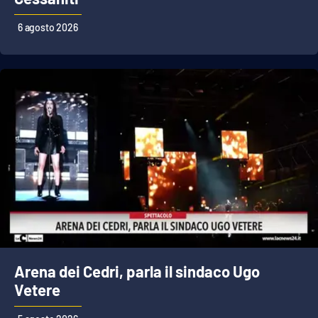
PROGETTI
SPECIALI
6 agosto 2026
Buona Sanità Calabria
LA
CALABRIAVISIONE
Destinazioni
Eventi
Food
Storie
Arena dei Cedri, parla il sindaco Ugo
LAC
Vetere
NETWORK