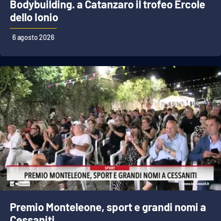
Bodybuilding. a Catanzaro il trofeo Ercole
dello Ionio
EDIZIONI
LOCALI
6 agosto 2026
Catanzaro
Crotone
Vibo Valentia
Reggio Calabria
Cosenza
Lamezia Terme
Premio Monteleone, sport e grandi nomi a
Cessaniti