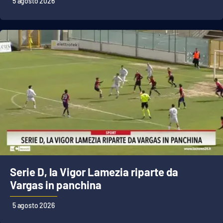
5 agosto 2026
Lacplay.it
Lactv.it
Laconair.it
Lacitymag.it
Lacapitalenews.it
Ilreggino.it
Cosenzachannel.it
Serie D, la Vigor Lamezia riparte da
Ilvibonese.it
Vargas in panchina
Catanzarochannel.it
5 agosto 2026