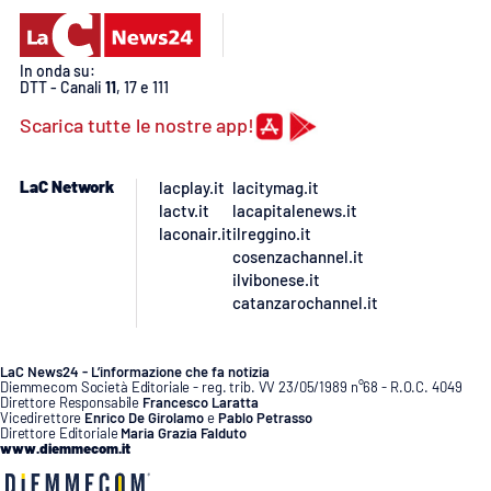
In onda su:
DTT - Canali
11
, 17 e 111
Scarica tutte le nostre app!
LaC Network
lacplay.it
lacitymag.it
lactv.it
lacapitalenews.it
laconair.it
ilreggino.it
cosenzachannel.it
ilvibonese.it
catanzarochannel.it
LaC News24 - L’informazione che fa notizia
Diemmecom Società Editoriale - reg. trib. VV 23/05/1989 n°68 - R.O.C. 4049
Direttore Responsabile
Francesco Laratta
Vicedirettore
Enrico De Girolamo
e
Pablo Petrasso
Direttore Editoriale
Maria Grazia Falduto
www.diemmecom.it