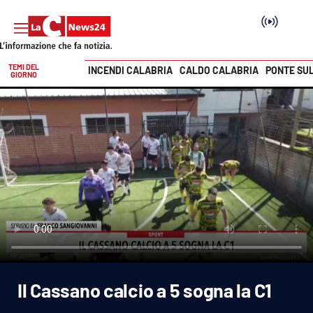
TEMI DEL
INCENDI CALABRIA
CALDO CALABRIA
PONTE SU
GIORNO
Vai
SEZIONI
Cronaca
Politica
Attualità
Economia e lavoro
Il Cassano calcio a 5 sogna la C1
Italia Mondo