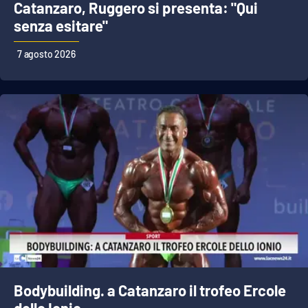
Catanzaro, Ruggero si presenta: "Qui
Parchi Marini Calabria
senza esitare"
Leggendo Alvaro insieme
7 agosto 2026
Imprese Di Calabria
Le perfidie di Antonella Grippo
Venti di comunicazione
STREAMING
LaC TV
LaC Network
Bodybuilding. a Catanzaro il trofeo Ercole
LaC OnAir