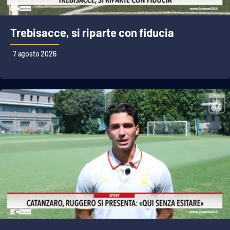
Cultura
Trebisacce, si riparte con fiducia
Economia e Lavoro
7 agosto 2026
Politica
Sanità
Società
Sport
RUBRICHE
Good Morning Vietnam