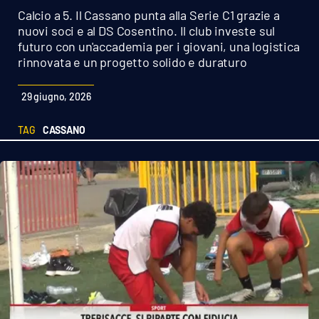
Sanità
Calcio a 5. Il Cassano punta alla Serie C1 grazie a
nuovi soci e al DS Cosentino. Il club investe sul
futuro con un'accademia per i giovani, una logistica
Sport
rinnovata e un progetto solido e duraturo
Cultura
29 giugno, 2026
Podcast
TAG
CASSANO
Meteo
Editoriali
VIDEO
Ambiente
Cronaca