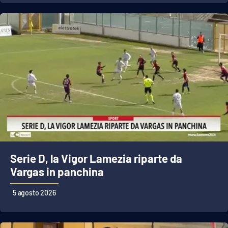
Lacplay.it
Lactv.it
Laconair.it
Lacitymag.it
Lacapitalenews.it
Ilreggino.it
Serie D, la Vigor Lamezia riparte da
Cosenzachannel.it
Vargas in panchina
Ilvibonese.it
5 agosto 2026
Catanzarochannel.it