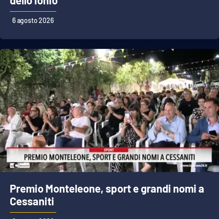
dello Ionio
6 agosto 2026
EDIZIONI
LOCALI
Catanzaro
Crotone
Vibo Valentia
Reggio Calabria
Cosenza
Lamezia Terme
Premio Monteleone, sport e grandi nomi a
Cessaniti