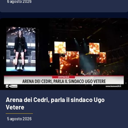
PROGETTI
6 agosto 2026
SPECIALI
Buona Sanità Calabria
LA
CALABRIAVISIONE
Destinazioni
Eventi
Food
Storie
Arena dei Cedri, parla il sindaco Ugo
Vetere
LAC
NETWORK
5 agosto 2026