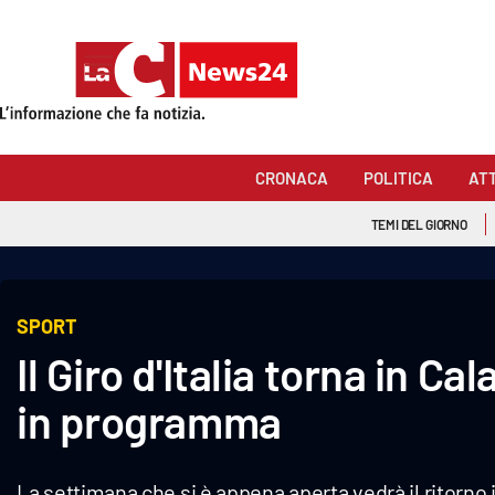
Sezioni
Cronaca
CRONACA
POLITICA
AT
Politica
TEMI DEL GIORNO
Attualità
Economia e lavoro
SPORT
Il Giro d'Italia torna in C
Italia Mondo
in programma
Sanità
Sport
La settimana che si è appena aperta vedrà il ritorno in