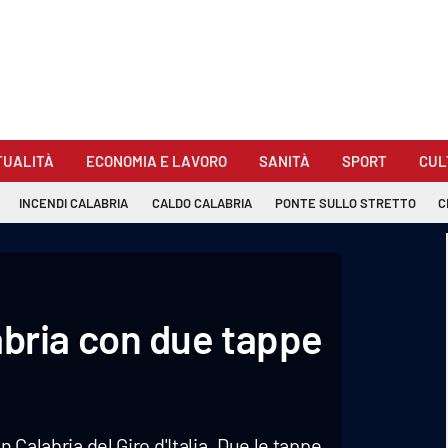
TUALITÀ
ECONOMIA E LAVORO
SANITÀ
SPORT
CUL
INCENDI CALABRIA
CALDO CALABRIA
PONTE SULLO STRETTO
C
alabria con due tappe
 Calabria del Giro d'Italia. Due le tappe