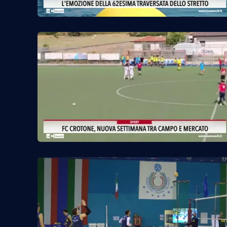
Cosenzachannel.it
Ilvibonese.it
Catanzarochannel.it
App
Android
Apple
Vai