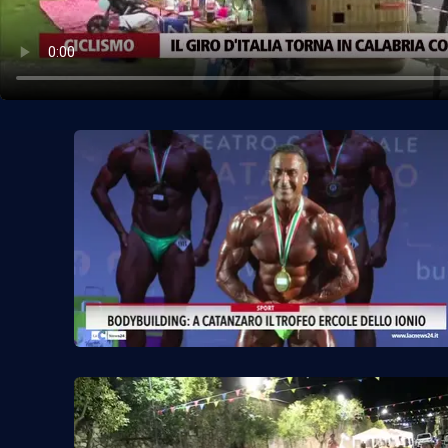
Politica
Sanità
Società
Sport
Rubriche
Good Morning Vietnam
Parchi Marini Calabria
Leggendo Alvaro insieme
Imprese Di Calabria
Le perfidie di Antonella Grippo