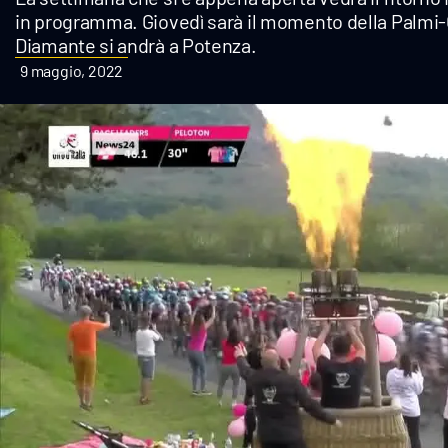
in programma. Giovedì sarà il momento della Palmi-Ca
Cultura
Diamante si andrà a Potenza.
Podcast
9 maggio, 2022
Meteo
Editoriali
Video
Ambiente
Cronaca
Cultura
Economia e Lavoro