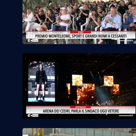
Venti di comunicazione
Streaming
LaC TV
LaC Network
LaC OnAir
Edizioni
locali
Catanzaro
Crotone
Vibo Valentia