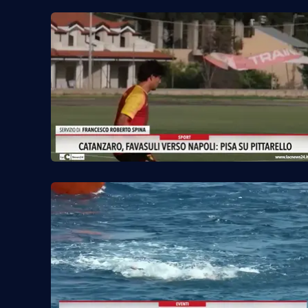
Food
Storie
LaC
Network
Lacplay.it
Lactv.it
Laconair.it
Lacitymag.it
Lacapitalenews.it
Ilreggino.it