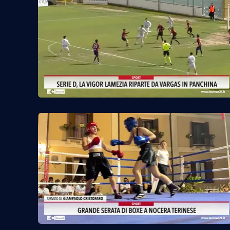
Reggio Calabria
Cosenza
Lamezia Terme
Progetti
speciali
Buona Sanità Calabria
La
Calabriavisione
Destinazioni
Eventi