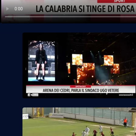
Politica
Sanità
Società
Sport
Rubriche
Good Morning Vietnam
Parchi Marini Calabria
Leggendo Alvaro insieme
Imprese Di Calabria
Le perfidie di Antonella Grippo