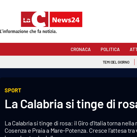
Sezioni
Cronaca
CRONACA
POLITICA
AT
Politica
TEMI DEL GIORNO
Attualità
Economia e lavoro
SPORT
La Calabria si tinge di rosa
Italia Mondo
Sanità
La Calabria si tinge di rosa: il Giro d’Italia torna ne
Sport
Cosenza e Praia a Mare-Potenza. Cresce l’attesa tra 