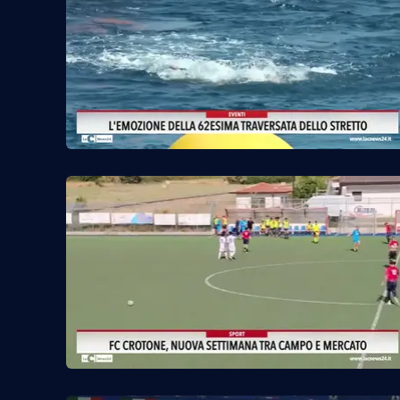
Reggio Calabria
Cosenza
Lamezia Terme
Progetti
speciali
Buona Sanità Calabria
La
Calabriavisione
Destinazioni
Eventi