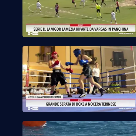
Venti di comunicazione
Streaming
LaC TV
LaC Network
LaC OnAir
Edizioni
locali
Catanzaro
Crotone
Vibo Valentia