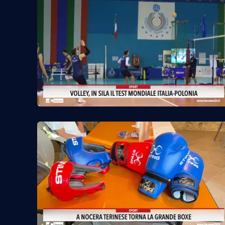
Food
Storie
LaC
Network
Lacplay.it
Lactv.it
Laconair.it
Lacitymag.it
Lacapitalenews.it
Ilreggino.it