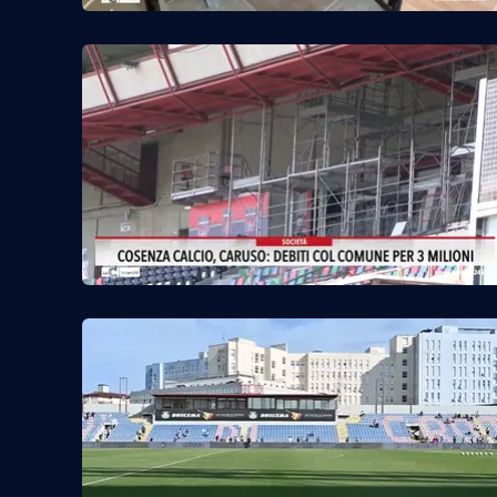
Cosenzachannel.it
Ilvibonese.it
Catanzarochannel.it
App
Android
Apple
Vai