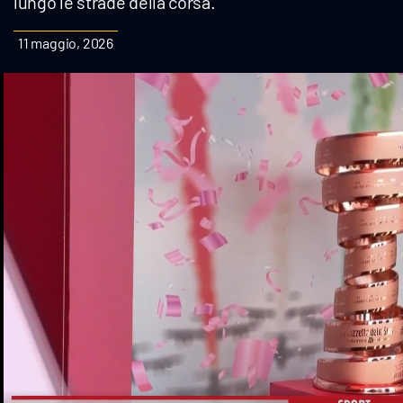
lungo le strade della corsa.
Cultura
11 maggio, 2026
Podcast
Meteo
Editoriali
Video
Ambiente
Cronaca
Cultura
Economia e Lavoro