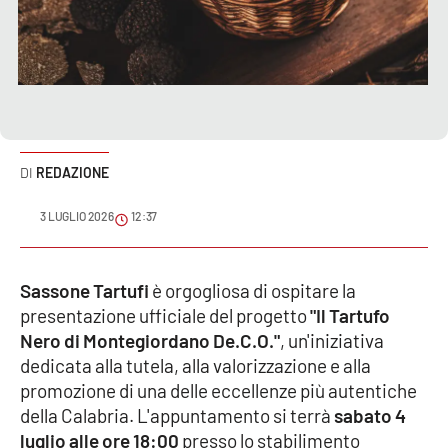
Sanità
Sport
Cultura
Podcast
REDAZIONE
Meteo
3 LUGLIO 2026
12:37
Editoriali
Sassone Tartufi
è orgogliosa di ospitare la
presentazione ufficiale del progetto
"Il Tartufo
Nero di Montegiordano De.C.O."
, un'iniziativa
VIDEO
dedicata alla tutela, alla valorizzazione e alla
Ambiente
promozione di una delle eccellenze più autentiche
della Calabria. L'appuntamento si terrà
sabato 4
Cronaca
luglio alle ore 18:00
presso lo stabilimento