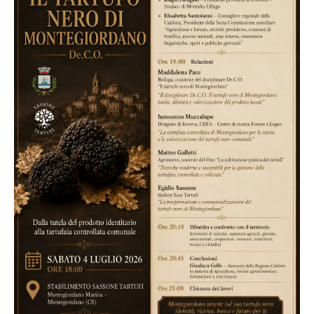
Lacplay.it
Lactv.it
Laconair.it
Lacitymag.it
Lacapitalenews.it
Ilreggino.it
Cosenzachannel.it
Ilvibonese.it
Catanzarochannel.it