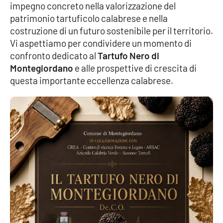
impegno concreto nella valorizzazione del
patrimonio tartuficolo calabrese e nella
costruzione di un futuro sostenibile per il territorio.
EDIZIONI
LOCALI
Vi aspettiamo per condividere un momento di
confronto dedicato al
Tartufo Nero di
Catanzaro
Montegiordano
e alle prospettive di crescita di
questa importante eccellenza calabrese.
Crotone
Vibo Valentia
Reggio Calabria
Cosenza
Lamezia Terme