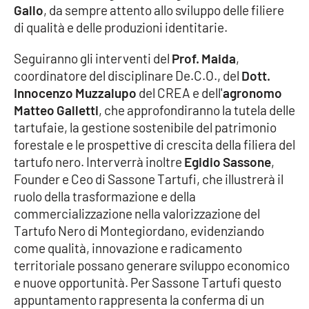
Gallo
, da sempre attento allo sviluppo delle filiere
Parchi Marini Calabria
di qualità e delle produzioni identitarie.
Leggendo Alvaro insieme
Seguiranno gli interventi del
Prof. Maida
,
coordinatore del disciplinare De.C.O., del
Dott.
Imprese Di Calabria
Innocenzo Muzzalupo
del CREA e dell'
agronomo
Matteo Galletti
, che approfondiranno la tutela delle
Le perfidie di Antonella Grippo
tartufaie, la gestione sostenibile del patrimonio
forestale e le prospettive di crescita della filiera del
Venti di comunicazione
tartufo nero. Interverrà inoltre
Egidio Sassone
,
Founder e Ceo di Sassone Tartufi, che illustrerà il
ruolo della trasformazione e della
STREAMING
commercializzazione nella valorizzazione del
Tartufo Nero di Montegiordano, evidenziando
LaC TV
come qualità, innovazione e radicamento
territoriale possano generare sviluppo economico
LaC Network
e nuove opportunità. Per Sassone Tartufi questo
appuntamento rappresenta la conferma di un
LaC OnAir