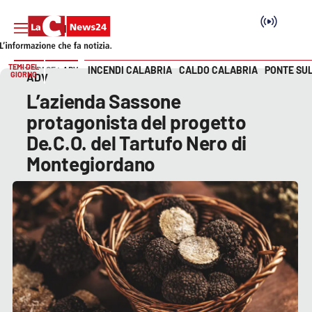
TEMI DEL
INCENDI CALABRIA
CALDO CALABRIA
PONTE SU
HOME PAGE
ADV
GIORNO
ADV
Vai
L’azienda Sassone
SEZIONI
protagonista del progetto
De.C.O. del Tartufo Nero di
Cronaca
Montegiordano
Politica
Attualità
Economia e lavoro
Italia Mondo