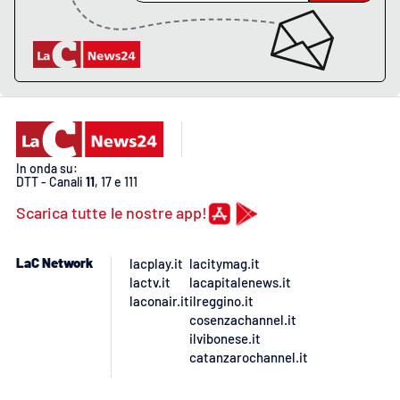
In onda su:
DTT - Canali
11
, 17 e 111
Scarica tutte le nostre app!
LaC Network
lacplay.it
lacitymag.it
lactv.it
lacapitalenews.it
laconair.it
ilreggino.it
cosenzachannel.it
ilvibonese.it
catanzarochannel.it