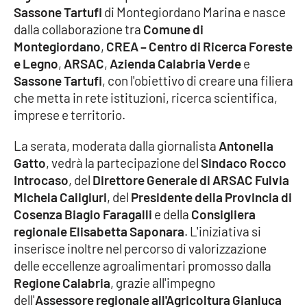
Sassone Tartufi
di Montegiordano Marina e nasce
dalla collaborazione tra
Comune di
Cultura
Montegiordano
,
CREA – Centro di Ricerca Foreste
e Legno
,
ARSAC
,
Azienda Calabria Verde
e
Economia e Lavoro
Sassone Tartufi
, con l'obiettivo di creare una filiera
che metta in rete istituzioni, ricerca scientifica,
Politica
imprese e territorio.
Sanità
La serata, moderata dalla giornalista
Antonella
Gatto
, vedrà la partecipazione del
Sindaco Rocco
Società
Introcaso
, del
Direttore Generale di ARSAC Fulvia
Michela Caligiuri
, del
Presidente della Provincia di
Sport
Cosenza Biagio Faragalli
e della
Consigliera
regionale Elisabetta Saponara
. L'iniziativa si
inserisce inoltre nel percorso di valorizzazione
RUBRICHE
delle eccellenze agroalimentari promosso dalla
Regione Calabria
, grazie all'impegno
Good Morning Vietnam
dell'
Assessore regionale all'Agricoltura Gianluca