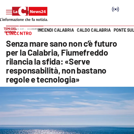
TEMI DEL
INCENDI CALABRIA
CALDO CALABRIA
PONTE SU
HOME PAGE
AMBIENTE
GIORNO
L’INCONTRO
Vai
Senza mare sano non c’è futuro
SEZIONI
per la Calabria, Fiumefreddo
rilancia la sfida: «Serve
Cronaca
responsabilità, non bastano
regole e tecnologia»
Politica
Attualità
Economia e lavoro
Italia Mondo