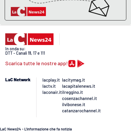
In onda su:
DTT - Canali
11
, 17 e 111
Scarica tutte le nostre app!
LaC Network
lacplay.it
lacitymag.it
lactv.it
lacapitalenews.it
laconair.it
ilreggino.it
cosenzachannel.it
ilvibonese.it
catanzarochannel.it
LaC News24 - L’informazione che fa notizia