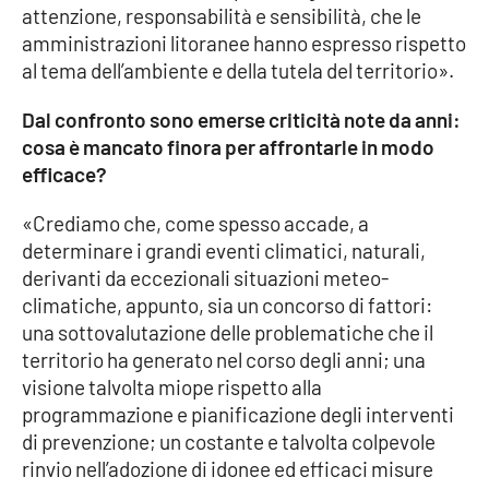
Lacplay.it
attenzione, responsabilità e sensibilità, che le
amministrazioni litoranee hanno espresso rispetto
Lactv.it
al tema dell’ambiente e della tutela del territorio».
Laconair.it
Dal confronto sono emerse criticità note da anni:
cosa è mancato finora per affrontarle in modo
Lacitymag.it
efficace?
«Crediamo che, come spesso accade, a
Lacapitalenews.it
determinare i grandi eventi climatici, naturali,
derivanti da eccezionali situazioni meteo-
Ilreggino.it
climatiche, appunto, sia un concorso di fattori:
una sottovalutazione delle problematiche che il
Cosenzachannel.it
territorio ha generato nel corso degli anni; una
visione talvolta miope rispetto alla
Ilvibonese.it
programmazione e pianificazione degli interventi
di prevenzione; un costante e talvolta colpevole
Catanzarochannel.it
rinvio nell’adozione di idonee ed efficaci misure