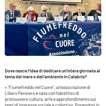
Parchi Marini Calabria
Leggendo Alvaro insieme
Imprese Di Calabria
Le perfidie di Antonella Grippo
Venti di comunicazione
Dove nasce l’idea di dedicare un’intera giornata al
STREAMING
tema del mare e dell’ambiente in Calabria?
LaC TV
« “Fiumefreddo nel Cuore”, un’associazione di
Libero Pensiero è nata con l’obiettivo di
LaC Network
promuovere cultura, arte e approfondimento sui
temi di interesse sociale e collettivo. Ponendosi in
LaC OnAir