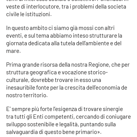
veste di interlocutore, tra i problemi della societa
civile le istituzioni.
EDIZIONI
LOCALI
In questo ambito ci siamo già mossi con altri
eventi, e sul tema abbiamo inteso strutturare la
Catanzaro
giornata dedicata alla tutela dell’ambiente e del
mare.
Crotone
Prima grande risorsa della nostra Regione, che per
Vibo Valentia
struttura geografica e vocazione storico-
culturale, dovrebbe trovare in esso una
Reggio Calabria
inesauribile fonte per la crescita dell’economia de
nostro territorio.
Cosenza
E’ sempre più forte l’esigenza di trovare sinergie
Lamezia Terme
tra tutti gli Enti competenti, cercando di coniugare
sviluppo sostenibile e legalità, puntando sulla
salvaguardia di questo bene primario».