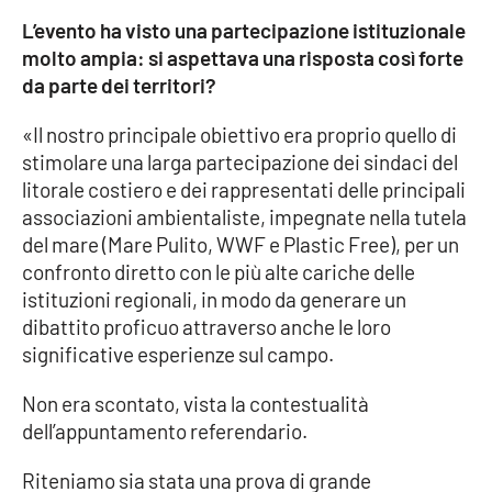
PROGETTI
SPECIALI
L’evento ha visto una partecipazione istituzionale
Buona Sanità Calabria
molto ampia: si aspettava una risposta così forte
da parte dei territori?
«Il nostro principale obiettivo era proprio quello di
LA
CALABRIAVISIONE
stimolare una larga partecipazione dei sindaci del
litorale costiero e dei rappresentati delle principali
Destinazioni
associazioni ambientaliste, impegnate nella tutela
del mare (Mare Pulito, WWF e Plastic Free), per un
Eventi
confronto diretto con le più alte cariche delle
istituzioni regionali, in modo da generare un
Food
dibattito proficuo attraverso anche le loro
significative esperienze sul campo.
Storie
Non era scontato, vista la contestualità
dell’appuntamento referendario.
LAC
NETWORK
Riteniamo sia stata una prova di grande