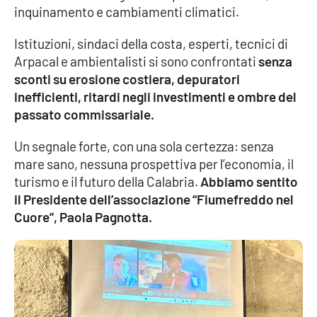
inquinamento e cambiamenti climatici.
Cultura
Istituzioni, sindaci della costa, esperti, tecnici di
Arpacal e ambientalisti si sono confrontati
senza
Economia e Lavoro
sconti su erosione costiera, depuratori
inefficienti, ritardi negli investimenti e ombre del
Politica
passato commissariale.
Sanità
Un segnale forte, con una sola certezza: senza
mare sano, nessuna prospettiva per l’economia, il
Società
turismo e il futuro della Calabria.
Abbiamo sentito
il Presidente dell’associazione “Fiumefreddo nel
Sport
Cuore”, Paola Pagnotta.
RUBRICHE
Good Morning Vietnam