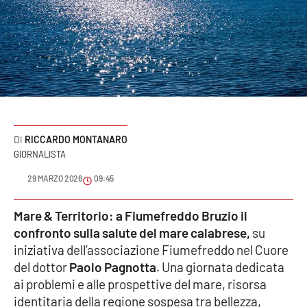
Sanità
Sport
Cultura
Podcast
RICCARDO MONTANARO
Meteo
GIORNALISTA
29 MARZO 2026
09:45
Editoriali
Mare & Territorio: a Fiumefreddo Bruzio il
confronto sulla salute del mare calabrese,
su
VIDEO
iniziativa dell’associazione Fiumefreddo nel Cuore
del dottor
Paolo Pagnotta
. Una giornata dedicata
Ambiente
ai problemi e alle prospettive del mare, risorsa
identitaria della regione sospesa tra bellezza,
Cronaca