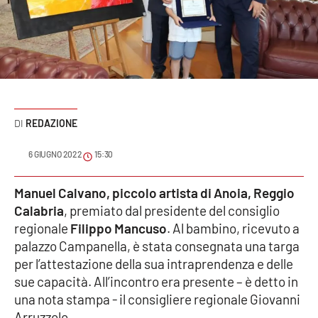
Sanità
Sport
Cultura
Podcast
REDAZIONE
Meteo
6 GIUGNO 2022
15:30
Editoriali
Manuel Calvano, piccolo artista di Anoia, Reggio
Calabria
, premiato dal presidente del consiglio
regionale
Filippo Mancuso
. Al bambino, ricevuto a
palazzo Campanella, è stata consegnata una targa
VIDEO
per l’attestazione della sua intraprendenza e delle
Ambiente
sue capacità. All’incontro era presente – è detto in
una nota stampa - il consigliere regionale Giovanni
Cronaca
Arruzzolo.