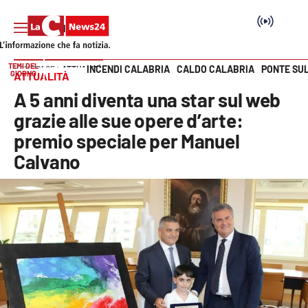
TEMI DEL
INCENDI CALABRIA
CALDO CALABRIA
PONTE SU
HOME PAGE
ATTUALITÀ
GIORNO
ATTUALITÀ
Vai
A 5 anni diventa una star sul web
SEZIONI
grazie alle sue opere d’arte:
premio speciale per Manuel
Cronaca
Calvano
Politica
Attualità
Economia e lavoro
Italia Mondo