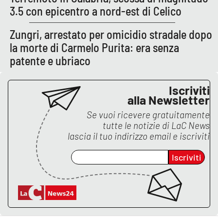
PROGETTI
SPECIALI
3.5 con epicentro a nord-est di Celico
Buona Sanità Calabria
Zungri, arrestato per omicidio stradale dopo
la morte di Carmelo Purita: era senza
patente e ubriaco
LA
CALABRIAVISIONE
Destinazioni
Iscriviti
alla Newsletter
Eventi
Se vuoi ricevere gratuitamente
tutte le notizie di
LaC News
Food
lascia il tuo indirizzo email e iscriviti
Iscriviti
Storie
LAC
NETWORK