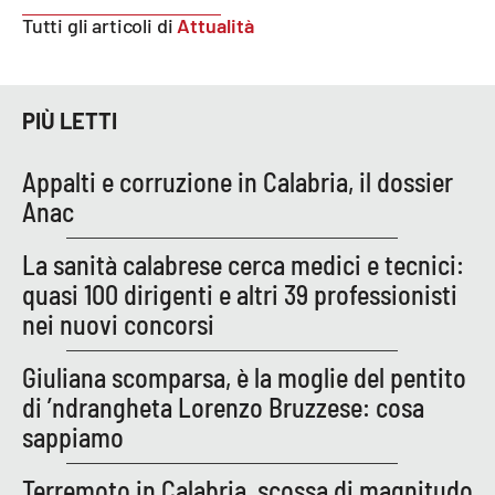
Tutti gli articoli di
Attualità
EDIZIONI
LOCALI
PIÙ LETTI
Catanzaro
Appalti e corruzione in Calabria, il dossier
Crotone
Anac
Vibo Valentia
La sanità calabrese cerca medici e tecnici:
quasi 100 dirigenti e altri 39 professionisti
Reggio Calabria
nei nuovi concorsi
Cosenza
Giuliana scomparsa, è la moglie del pentito
di ’ndrangheta Lorenzo Bruzzese: cosa
Lamezia Terme
sappiamo
Terremoto in Calabria, scossa di magnitudo