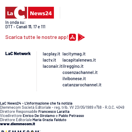
Lacplay.it
Lactv.it
In onda su:
DTT - Canali
11
, 17 e 111
Laconair.it
Scarica tutte le nostre app!
Lacitymag.it
LaC Network
lacplay.it
lacitymag.it
lactv.it
lacapitalenews.it
Lacapitalenews.it
laconair.it
ilreggino.it
cosenzachannel.it
Ilreggino.it
ilvibonese.it
catanzarochannel.it
Cosenzachannel.it
LaC News24 - L’informazione che fa notizia
Ilvibonese.it
Diemmecom Società Editoriale - reg. trib. VV 23/05/1989 n°68 - R.O.C. 4049
Direttore Responsabile
Francesco Laratta
Vicedirettore
Enrico De Girolamo
e
Pablo Petrasso
Direttore Editoriale
Maria Grazia Falduto
Catanzarochannel.it
www.diemmecom.it