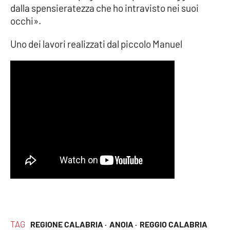
dalla spensieratezza che ho intravisto nei suoi
Parchi Marini Calabria
occhi».
Leggendo Alvaro insieme
Uno dei lavori realizzati dal piccolo Manuel
Imprese Di Calabria
Le perfidie di Antonella Grippo
Venti di comunicazione
STREAMING
LaC TV
LaC Network
TAG
REGIONE CALABRIA ·
ANOIA ·
REGGIO CALABRIA
LaC OnAir