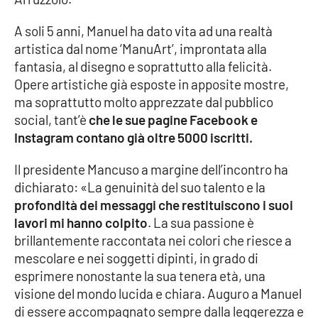
A soli 5 anni, Manuel ha dato vita ad una realtà
Cultura
artistica dal nome ‘ManuArt’, improntata alla
fantasia, al disegno e soprattutto alla felicità.
Economia e Lavoro
Opere artistiche già esposte in apposite mostre,
ma soprattutto molto apprezzate dal pubblico
Politica
social, tant’è
che le sue pagine Facebook e
Instagram contano già oltre 5000 iscritti.
Sanità
Il presidente Mancuso a margine dell’incontro ha
Società
dichiarato: «La genuinità del suo talento e la
profondità dei messaggi che restituiscono i suoi
Sport
lavori mi hanno colpito
. La sua passione è
brillantemente raccontata nei colori che riesce a
mescolare e nei soggetti dipinti, in grado di
RUBRICHE
esprimere nonostante la sua tenera età, una
visione del mondo lucida e chiara. Auguro a Manuel
Good Morning Vietnam
di essere accompagnato sempre dalla leggerezza e