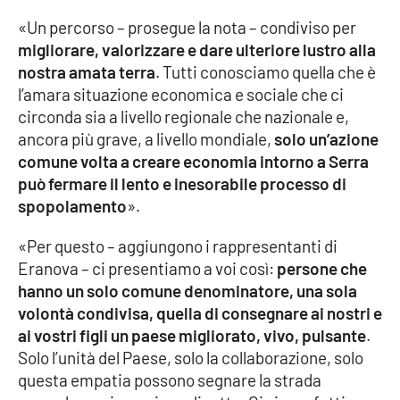
Parchi Marini Calabria
«Un percorso – prosegue la nota – condiviso per
migliorare, valorizzare e dare ulteriore lustro alla
Leggendo Alvaro insieme
nostra amata terra
. Tutti conosciamo quella che è
l’amara situazione economica e sociale che ci
Imprese Di Calabria
circonda sia a livello regionale che nazionale e,
ancora più grave, a livello mondiale,
solo un’azione
Le perfidie di Antonella Grippo
comune volta a creare economia intorno a Serra
può fermare il lento e inesorabile processo di
Venti di comunicazione
spopolamento
».
«Per questo – aggiungono i rappresentanti di
Eranova – ci presentiamo a voi così:
persone che
STREAMING
hanno un solo comune denominatore, una sola
LaC TV
volontà condivisa, quella di consegnare ai nostri e
ai vostri figli un paese migliorato, vivo, pulsante
.
LaC Network
Solo l’unità del Paese, solo la collaborazione, solo
questa empatia possono segnare la strada
LaC OnAir