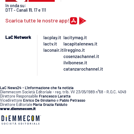
In onda su:
DTT - Canali
11
, 17 e 111
APP
Scarica tutte le nostre app!
Android
LaC Network
lacplay.it
lacitymag.it
Apple
lactv.it
lacapitalenews.it
laconair.it
ilreggino.it
cosenzachannel.it
ilvibonese.it
catanzarochannel.it
LaC News24 - L’informazione che fa notizia
Diemmecom Società Editoriale - reg. trib. VV 23/05/1989 n°68 - R.O.C. 4049
Direttore Responsabile
Francesco Laratta
Vicedirettore
Enrico De Girolamo
e
Pablo Petrasso
Direttore Editoriale
Maria Grazia Falduto
www.diemmecom.it