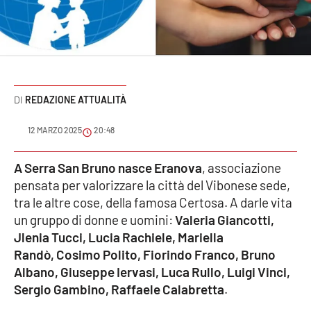
Sanità
Sport
Cultura
REDAZIONE ATTUALITÀ
Podcast
12 MARZO 2025
20:48
Meteo
A Serra San Bruno nasce Eranova
, associazione
pensata per valorizzare la città del Vibonese sede,
Editoriali
tra le altre cose, della famosa Certosa. A darle vita
un gruppo di donne e uomini:
Valeria Giancotti,
Jlenia Tucci, Lucia Rachiele, Mariella
VIDEO
Randò, Cosimo Polito, Fiorindo Franco, Bruno
Ambiente
Albano, Giuseppe Iervasi, Luca Rullo, Luigi Vinci,
Sergio Gambino, Raffaele Calabretta
.
Cronaca