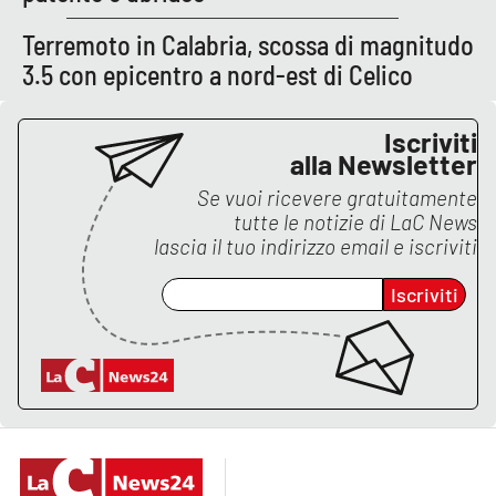
Lacplay.it
Terremoto in Calabria, scossa di magnitudo
Lactv.it
3.5 con epicentro a nord-est di Celico
Laconair.it
Iscriviti
alla Newsletter
Lacitymag.it
Se vuoi ricevere gratuitamente
tutte le notizie di
LaC News
Lacapitalenews.it
lascia il tuo indirizzo email e iscriviti
Ilreggino.it
Iscriviti
Cosenzachannel.it
Ilvibonese.it
Catanzarochannel.it