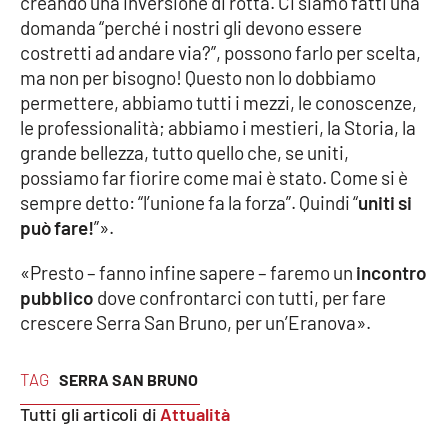
creando una inversione di rotta. Ci siamo fatti una
domanda “perché i nostri gli devono essere
costretti ad andare via?”, possono farlo per scelta,
EDIZIONI
ma non per bisogno! Questo non lo dobbiamo
LOCALI
permettere, abbiamo tutti i mezzi, le conoscenze,
Catanzaro
le professionalità; abbiamo i mestieri, la Storia, la
grande bellezza, tutto quello che, se uniti,
Crotone
possiamo far fiorire come mai è stato. Come si è
sempre detto: “l’unione fa la forza”. Quindi “
uniti si
Vibo Valentia
può fare!
”».
«Presto – fanno infine sapere – faremo un
incontro
Reggio Calabria
pubblico
dove confrontarci con tutti, per fare
crescere Serra San Bruno, per un’Eranova».
Cosenza
Lamezia Terme
TAG
SERRA SAN BRUNO
Tutti gli articoli di
Attualità