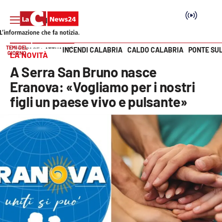
TEMI DEL
INCENDI CALABRIA
CALDO CALABRIA
PONTE SU
HOME PAGE
ATTUALITÀ
GIORNO
LA NOVITÀ
Vai
A Serra San Bruno nasce
SEZIONI
Eranova: «Vogliamo per i nostri
figli un paese vivo e pulsante»
Cronaca
Politica
Attualità
Economia e lavoro
Italia Mondo