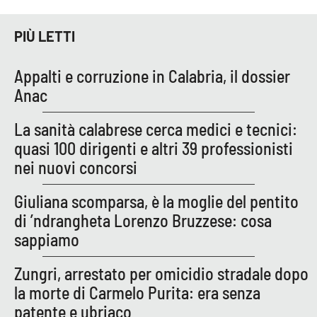
PROGETTI
SPECIALI
PIÙ LETTI
Buona Sanità Calabria
Appalti e corruzione in Calabria, il dossier
LA
Anac
CALABRIAVISIONE
Destinazioni
La sanità calabrese cerca medici e tecnici:
quasi 100 dirigenti e altri 39 professionisti
Eventi
nei nuovi concorsi
Food
Giuliana scomparsa, è la moglie del pentito
di ’ndrangheta Lorenzo Bruzzese: cosa
Storie
sappiamo
Zungri, arrestato per omicidio stradale dopo
LAC
la morte di Carmelo Purita: era senza
NETWORK
patente e ubriaco