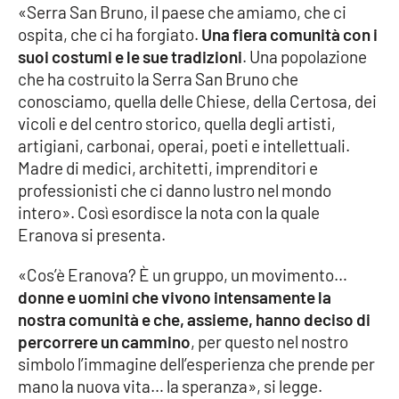
«Serra San Bruno, il paese che amiamo, che ci
ospita, che ci ha forgiato.
Una fiera comunità con i
Cultura
suoi costumi e le sue tradizioni
. Una popolazione
che ha costruito la Serra San Bruno che
Economia e Lavoro
conosciamo, quella delle Chiese, della Certosa, dei
vicoli e del centro storico, quella degli artisti,
Politica
artigiani, carbonai, operai, poeti e intellettuali.
Madre di medici, architetti, imprenditori e
Sanità
professionisti che ci danno lustro nel mondo
intero». Così esordisce la nota con la quale
Società
Eranova si presenta.
Sport
«Cos’è Eranova? È un gruppo, un movimento…
donne e uomini che vivono intensamente la
nostra comunità e che, assieme, hanno deciso di
RUBRICHE
percorrere un cammino
, per questo nel nostro
simbolo l’immagine dell’esperienza che prende per
Good Morning Vietnam
mano la nuova vita… la speranza», si legge.