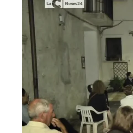
Cultura
Podcast
Meteo
Editoriali
Video
Ambiente
Cronaca
Cultura
Economia e Lavoro