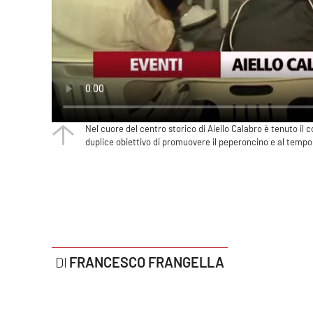
Politica
Sanità
Società
Sport
Nel cuore del centro storico di Aiello Calabro è tenuto il 
duplice obiettivo di promuovere il peperoncino e al tempo 
Rubriche
Good Morning Vietnam
Parchi Marini Calabria
Leggendo Alvaro insieme
FRANCESCO FRANGELLA
Imprese Di Calabria
Le perfidie di Antonella Grippo