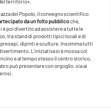
el territorio».
iazza del Popolo, il convegno scientifico
rtecipato da un folto pubblico
che,
è poi divertito ad assistere a tutte le
, tra stand di prodotti tipici locali e di
 presepi, dipinti e sculture. Insomma tutti
 divertimento. L'iniziativa si è mossa col
ncino e al tempo stesso il centro storico,
alabro può presentare con orgoglio, sia ai
erosi.