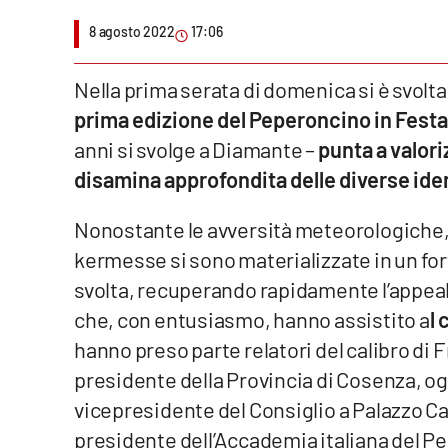
8 agosto 2022
17:06
Venti di comunicazione
Nella prima serata di domenica si è svolta 
Streaming
prima edizione del Peperoncino in Festa
LaC TV
anni si svolge a Diamante –
punta a valori
disamina approfondita delle diverse id
LaC Network
Nonostante le avversità meteorologiche, c
LaC OnAir
kermesse si sono materializzate in un for
svolta, recuperando rapidamente l’appeal
Edizioni
locali
che, con entusiasmo, hanno assistito a
l
hanno preso parte relatori del calibro di 
Catanzaro
presidente della Provincia di Cosenza, o
Crotone
vicepresidente del Consiglio a Palazzo C
presidente dell’Accademia italiana del 
Vibo Valentia