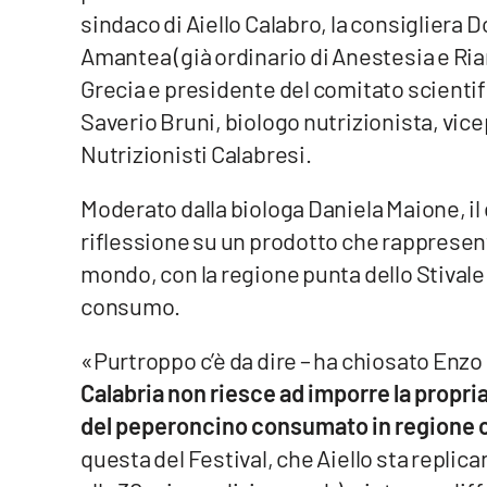
sindaco di Aiello Calabro, la consigliera 
Reggio Calabria
Amantea (già ordinario di Anestesia e Ri
Grecia e presidente del comitato scienti
Cosenza
Saverio Bruni, biologo nutrizionista, vic
Nutrizionisti Calabresi.
Lamezia Terme
Moderato dalla biologa Daniela Maione, il 
Progetti
riflessione su un prodotto che rappresenta
speciali
mondo, con la regione punta dello Stivale 
Buona Sanità Calabria
consumo.
La
«Purtroppo c’è da dire – ha chiosato Enz
Calabriavisione
Calabria non riesce ad imporre la propria
Destinazioni
del peperoncino consumato in regione c
Eventi
questa del Festival, che Aiello sta repli