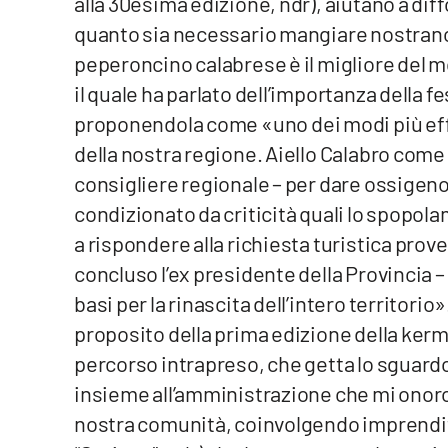
alla 30esima edizione, ndr), aiutano a di
Food
quanto sia necessario mangiare nostrano,
peperoncino calabrese è il migliore del 
Storie
il quale ha parlato dell’importanza della f
proponendola come «uno dei modi più eff
LaC
Network
della nostra regione. Aiello Calabro come 
Lacplay.it
consigliere regionale – per dare ossigeno
condizionato da criticità quali lo spopola
Lactv.it
a rispondere alla richiesta turistica prov
concluso l’ex presidente della Provincia –
Laconair.it
basi per la rinascita dell’intero territori
Lacitymag.it
proposito della prima edizione della kerme
percorso intrapreso, che getta lo sguardo 
Lacapitalenews.it
insieme all’amministrazione che mi onor
Ilreggino.it
nostra comunità, coinvolgendo imprendit