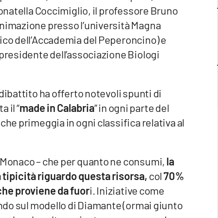
Donatella Coccimiglio, il professore Bruno
animazione presso l’università Magna
fico dell’Accademia del Peperoncino) e
epresidente dell’associazione Biologi
dibattito ha offerto notevoli spunti di
 il “
made in Calabria
” in ogni parte del
che primeggia in ogni classifica relativa al
o Monaco – che per quanto ne consumi,
la
 tipicità riguardo questa risorsa,
col
70%
he proviene da fuor
i. Iniziative come
cando sul modello di Diamante (ormai giunto