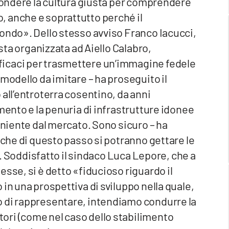
ffondere la cultura giusta per comprendere
 anche e soprattutto perché il
mondo». Dello stesso avviso Franco Iacucci,
esta organizzata ad Aiello Calabro,
icaci per trasmettere un’immagine fedele
modello da imitare – ha proseguito il
 all’entroterra cosentino, da anni
mento e la penuria di infrastrutture idonee
eniente dal mercato. Sono sicuro – ha
 che di questo passo si potranno gettare le
o». Soddisfatto il sindaco Luca Lepore, che a
sse, si è detto «fiducioso riguardo il
in una prospettiva di sviluppo nella quale,
o di rappresentare, intendiamo condurre la
ori (come nel caso dello stabilimento