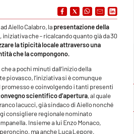
ad Aiello Calabro, la
presentazione della
, iniziativa che – ricalcando quanto già da 30
zzare la tipicità locale attraverso una
entità che la compongono.
he a pochi minuti dall’inizio della
te piovasco, l’iniziativa si è comunque
 promesso e coinvolgendo i tanti presenti
 convegno scientifico d’apertura
, al quale
Franco Iacucci, già sindaco di Aiello nonché
ggi consigliere regionale nominato
ampanella. Insieme a lui Enzo Monaco,
Peperoncino, ma anche Luca Lepore,