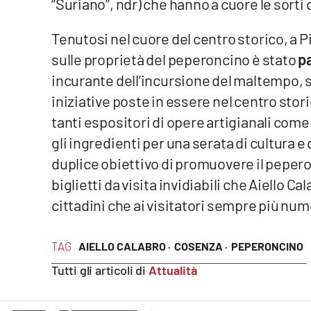
“Suriano”, ndr) che hanno a cuore le sorti d
Cosenzachannel.it
Tenutosi nel cuore del centro storico, a P
Ilvibonese.it
sulle proprietà del peperoncino è stato
pa
incurante dell’incursione del maltempo, si 
Catanzarochannel.it
iniziative poste in essere nel centro storico
tanti espositori di opere artigianali come
App
gli ingredienti per una serata di cultura e
Android
duplice obiettivo di promuovere il pepero
Apple
biglietti da visita invidiabili che Aiello C
cittadini che ai visitatori sempre più num
TAG
AIELLO CALABRO ·
COSENZA ·
PEPERONCINO
Vai
Tutti gli articoli di
Attualità