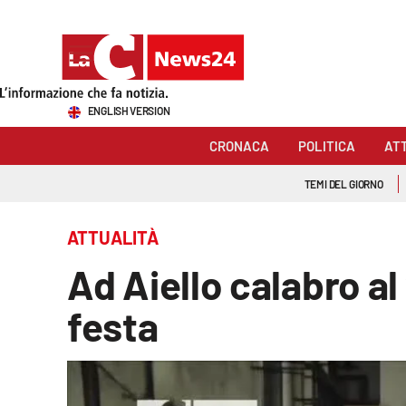
Sezioni
ENGLISH VERSION
Cronaca
CRONACA
POLITICA
AT
Politica
TEMI DEL GIORNO
Attualità
ATTUALITÀ
Economia e lavoro
Ad Aiello calabro al
Italia Mondo
festa
Sanità
Sport