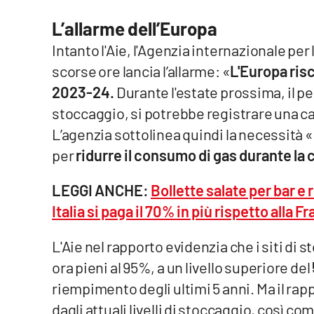
Food
L’allarme dell’Europa
Storie
Intanto l'Aie, l'Agenzia internazionale per
scorse ore lancia l’allarme: «
L'Europa risc
LaC
2023-24.
Durante l'estate prossima, il per
Network
stoccaggio, si potrebbe registrare una car
Lacplay.it
L’agenzia sottolinea quindi la necessità 
per
ridurre il consumo di gas durante la 
Lactv.it
LEGGI ANCHE:
Bollette salate per bar 
Laconair.it
Italia si paga il 70% in più rispetto alla F
Lacitymag.it
L'Aie nel rapporto evidenzia che i siti di
Lacapitalenews.it
ora pieni al 95%, a un livello superiore del
riempimento degli ultimi 5 anni. Ma il rap
Ilreggino.it
dagli attuali livelli di stoccaggio, così com