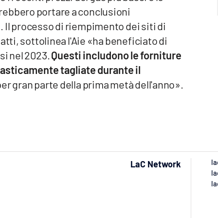
rebbero portare a conclusioni
Il processo di riempimento dei siti di
tti, sottolinea l'Aie «ha beneficiato di
si nel 2023.
Questi includono le forniture
asticamente tagliate durante il
' per gran parte della prima metà dell'anno».
la
LaC Network
la
la