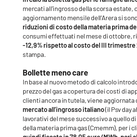
mercati all'ingrosso della scorsa estate,
Venti di comunicazione
aggiornamento mensile dell’Arera si sono
riduzioni di costo della materia prima d
Streaming
consumi effettuati nel mese di ottobre, r
LaC TV
-12,9% rispetto al costo del III trimestre
stampa.
LaC Network
Bollette meno care
LaC OnAir
In base al nuovo metodo di calcolo introdo
prezzo del gas a copertura dei costi di 
Edizioni
locali
clienti ancora in tutela, viene aggiornat
Catanzaro
mercato all’ingrosso italiano
(il Psv day 
lavorativi del mese successivo a quello di 
Crotone
della materia prima gas (Cmemm), per i clie
Vibo Valentia
quindi fissato in 78,05 euro/MWh, pari al