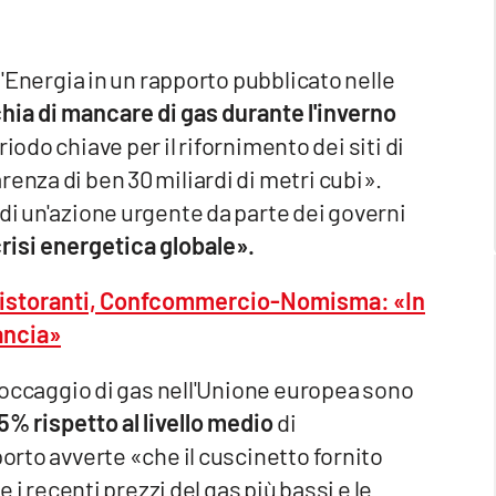
 l'Energia in un rapporto pubblicato nelle
hia di mancare di gas durante l'inverno
iodo chiave per il rifornimento dei siti di
enza di ben 30 miliardi di metri cubi».
«di un'azione urgente da parte dei governi
crisi energetica globale».
e ristoranti, Confcommercio-Nomisma: «In
rancia»
 stoccaggio di gas nell'Unione europea sono
5% rispetto al livello medio
di
porto avverte «che il cuscinetto fornito
e i recenti prezzi del gas più bassi e le