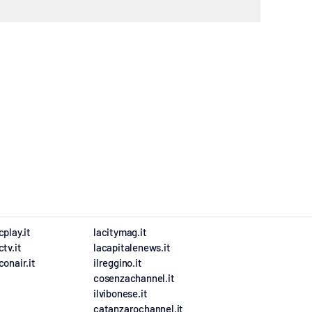
cplay.it
lacitymag.it
ctv.it
lacapitalenews.it
conair.it
ilreggino.it
cosenzachannel.it
ilvibonese.it
catanzarochannel.it