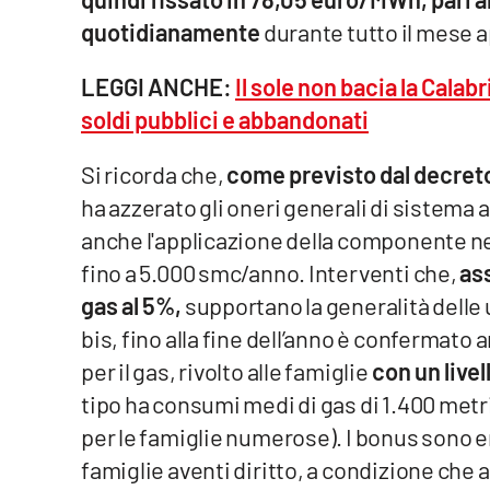
quotidianamente
durante tutto il mese 
Reggio Calabria
LEGGI ANCHE:
Il sole non bacia la Calab
Cosenza
soldi pubblici e abbandonati
Lamezia Terme
Si ricorda che,
come previsto dal decreto 
ha azzerato gli oneri generali di sistema
Progetti
anche l'applicazione della componente n
speciali
fino a 5.000 smc/anno. Interventi che,
as
Buona Sanità Calabria
gas al 5%,
supportano la generalità delle 
bis, fino alla fine dell’anno è confermato
La
Calabriavisione
per il gas, rivolto alle famiglie
con un livel
tipo ha consumi medi di gas di 1.400 metri
Destinazioni
per le famiglie numerose). I bonus sono er
Eventi
famiglie aventi diritto, a condizione che 