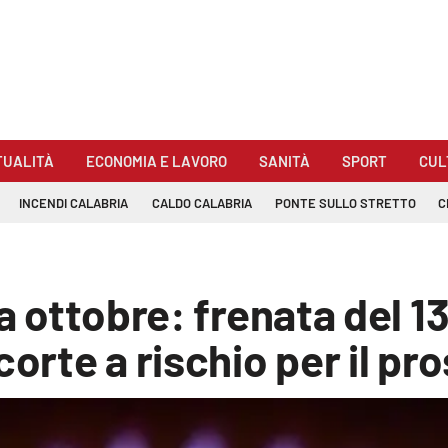
TUALITÀ
ECONOMIA E LAVORO
SANITÀ
SPORT
CUL
INCENDI CALABRIA
CALDO CALABRIA
PONTE SULLO STRETTO
C
 a ottobre: frenata del 
corte a rischio per il p