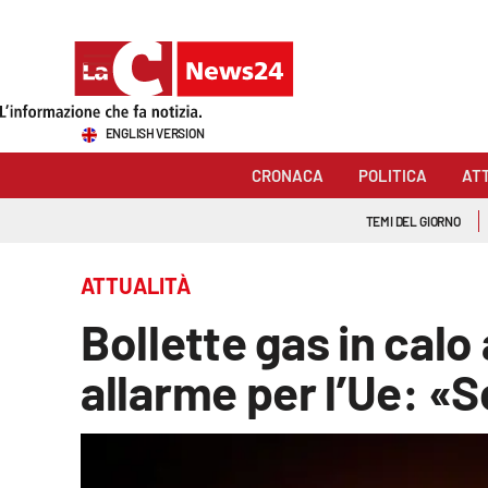
Sezioni
ENGLISH VERSION
Cronaca
CRONACA
POLITICA
AT
Politica
TEMI DEL GIORNO
Attualità
ATTUALITÀ
Economia e lavoro
Bollette gas in calo
Italia Mondo
allarme per l’Ue: «S
Sanità
Sport