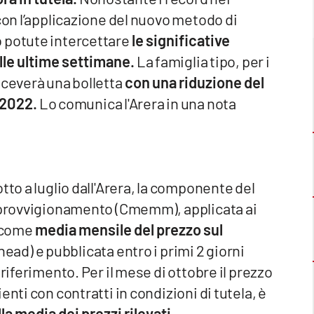
 con l’applicazione del nuovo metodo di
 potute intercettare
le significative
elle ultime settimane.
La famiglia tipo, per i
iceverà una bolletta
con una riduzione del
 2022.
Lo comunica l'Arera in una nota
tto a luglio dall'Arera, la componente del
approvvigionamento (Cmemm), applicata ai
a come
media mensile del prezzo sul
ahead) e pubblicata entro i primi 2 giorni
riferimento. Per il mese di ottobre il prezzo
nti con contratti in condizioni di tutela, è
la media dei prezzi rilevati