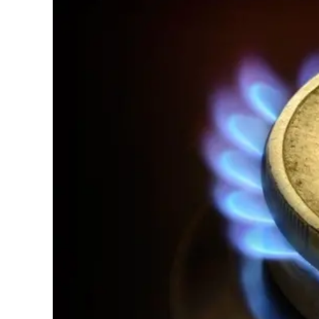
Cultura
Podcast
Meteo
Editoriali
Video
Ambiente
Cronaca
Cultura
Economia e Lavoro