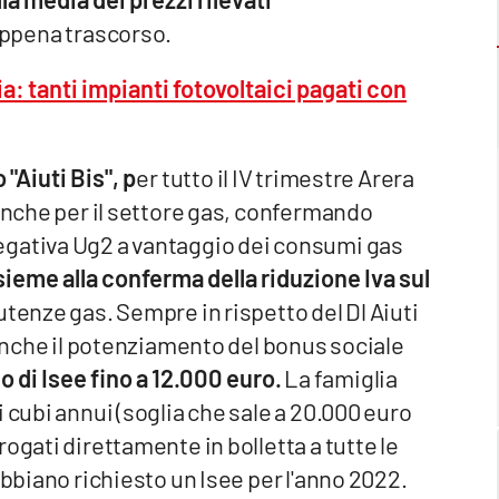
appena trascorso.
ria: tanti impianti fotovoltaici pagati con
"Aiuti Bis", p
er tutto il IV trimestre Arera
 anche per il settore gas, confermando
egativa Ug2 a vantaggio dei consumi gas
sieme alla conferma della riduzione Iva sul
utenze gas. Sempre in rispetto del Dl Aiuti
 anche il potenziamento del bonus sociale
lo di Isee fino a 12.000 euro.
La famiglia
 cubi annui (soglia che sale a 20.000 euro
ogati direttamente in bolletta a tutte le
abbiano richiesto un Isee per l'anno 2022.