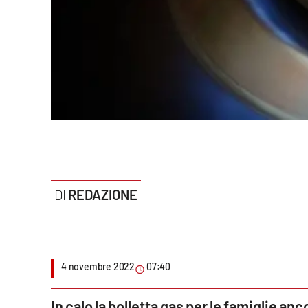
Politica
Sanità
Società
Sport
Rubriche
Good Morning Vietnam
REDAZIONE
Parchi Marini Calabria
Leggendo Alvaro insieme
4 novembre 2022
07:40
Imprese Di Calabria
Le perfidie di Antonella Grippo
In calo la bolletta gas per le famiglie anco