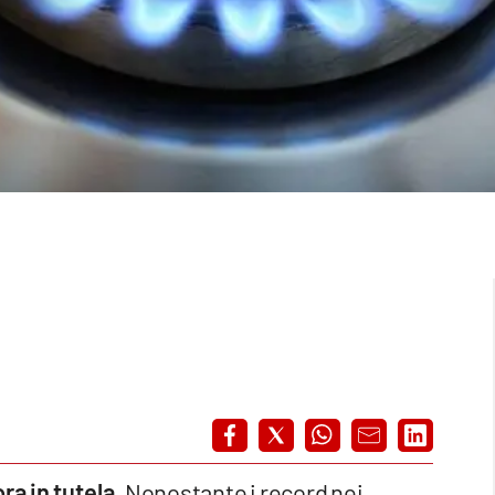
ra in tutela.
Nonostante i record nei