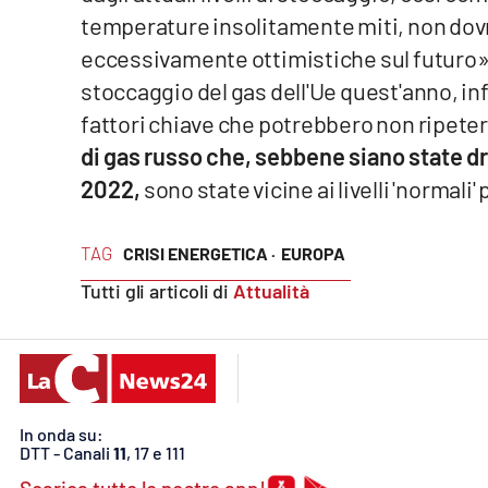
Cosenzachannel.it
temperature insolitamente miti, non dov
eccessivamente ottimistiche sul futuro». 
Ilvibonese.it
stoccaggio del gas dell'Ue quest'anno, infa
fattori chiave che potrebbero non ripeter
Catanzarochannel.it
di gas russo che, sebbene siano state dr
2022,
sono state vicine ai livelli 'normali
App
Android
TAG
CRISI ENERGETICA ·
EUROPA
Apple
Tutti gli articoli di
Attualità
Vai
In onda su:
DTT - Canali
11
, 17 e 111