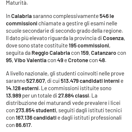
Maturità.
Cultura
In
Calabria
saranno complessivamente
546 le
commissioni
chiamate a gestire gli esami nelle
Economia e Lavoro
scuole secondarie di secondo grado della regione.
Il dato più elevato riguarda la provincia di
Cosenza
,
Politica
dove sono state costituite
195 commissioni
,
seguita da
Reggio Calabria
con
159
,
Catanzaro
con
Sanità
95
,
Vibo Valentia
con
49
e
Crotone
con
48
.
Società
A livello nazionale, gli studenti coinvolti nelle prove
saranno
527.607
, di cui
513.479 candidati interni
e
14.128 esterni
. Le commissioni istituite sono
Sport
13.989
per un totale di
27.884 classi
. La
distribuzione dei maturandi vede prevalere i licei
con
273.854 studenti
, seguiti dagli istituti tecnici
RUBRICHE
con
167.136 candidati
e dagli istituti professionali
Good Morning Vietnam
con
86.617
.