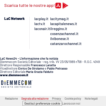
Scarica tutte le nostre app!
APP
LaC Network
lacplay.it
lacitymag.it
Android
lactv.it
lacapitalenews.it
laconair.it
ilreggino.it
Apple
cosenzachannel.it
ilvibonese.it
catanzarochannel.it
LaC News24 - L’informazione che fa notizia
Diemmecom Società Editoriale - reg. trib. VV 23/05/1989 n°68 - R.O.C. 4049
Direttore Responsabile
Francesco Laratta
Vicedirettore
Enrico De Girolamo
e
Pablo Petrasso
Direttore Editoriale
Maria Grazia Falduto
www.diemmecom.it
Redazione
Segnala alla redazione
Privacy
Cookie policy
Note legali
Gestisci preferenze cookie
Lavora con noi