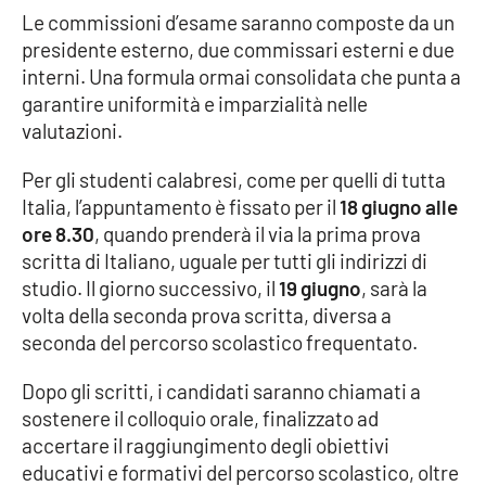
Le commissioni d’esame saranno composte da un
Parchi Marini Calabria
presidente esterno, due commissari esterni e due
interni. Una formula ormai consolidata che punta a
Leggendo Alvaro insieme
garantire uniformità e imparzialità nelle
valutazioni.
Imprese Di Calabria
Per gli studenti calabresi, come per quelli di tutta
Le perfidie di Antonella Grippo
Italia, l’appuntamento è fissato per il
18 giugno alle
ore 8.30
, quando prenderà il via la prima prova
Venti di comunicazione
scritta di Italiano, uguale per tutti gli indirizzi di
studio. Il giorno successivo, il
19 giugno
, sarà la
volta della seconda prova scritta, diversa a
STREAMING
seconda del percorso scolastico frequentato.
LaC TV
Dopo gli scritti, i candidati saranno chiamati a
sostenere il colloquio orale, finalizzato ad
LaC Network
accertare il raggiungimento degli obiettivi
educativi e formativi del percorso scolastico, oltre
LaC OnAir