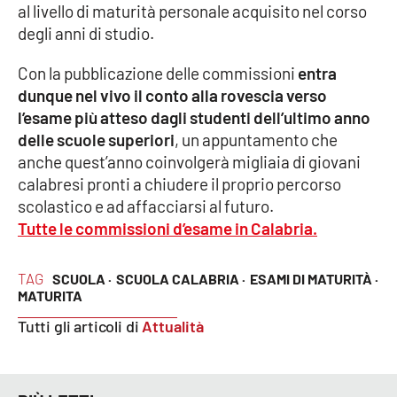
al livello di maturità personale acquisito nel corso
degli anni di studio.
EDIZIONI
LOCALI
Con la pubblicazione delle commissioni
entra
dunque nel vivo il conto alla rovescia verso
Catanzaro
l’esame più atteso dagli studenti dell’ultimo anno
delle scuole superiori
, un appuntamento che
Crotone
anche quest’anno coinvolgerà migliaia di giovani
calabresi pronti a chiudere il proprio percorso
Vibo Valentia
scolastico e ad affacciarsi al futuro.
Tutte le commissioni d’esame in Calabria.
Reggio Calabria
TAG
SCUOLA ·
SCUOLA CALABRIA ·
ESAMI DI MATURITÀ ·
Cosenza
MATURITA
Tutti gli articoli di
Attualità
Lamezia Terme