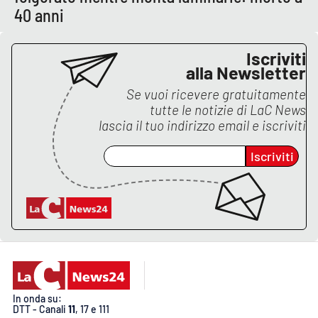
Lacplay.it
40 anni
Lactv.it
Iscriviti
alla Newsletter
Laconair.it
Se vuoi ricevere gratuitamente
tutte le notizie di
LaC News
Lacitymag.it
lascia il tuo indirizzo email e iscriviti
Lacapitalenews.it
Iscriviti
Ilreggino.it
Cosenzachannel.it
Ilvibonese.it
Catanzarochannel.it
In onda su:
DTT - Canali
11
, 17 e 111