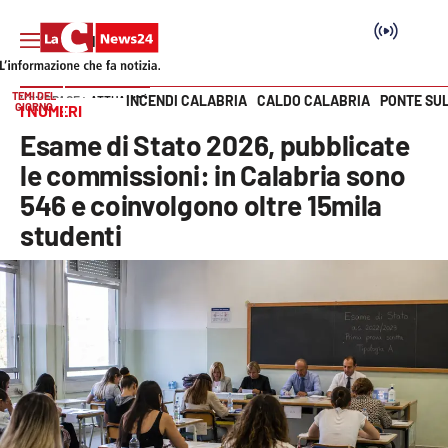
TEMI DEL
INCENDI CALABRIA
CALDO CALABRIA
PONTE SU
HOME PAGE
ATTUALITÀ
GIORNO
I NUMERI
Vai
Esame di Stato 2026, pubblicate
SEZIONI
le commissioni: in Calabria sono
546 e coinvolgono oltre 15mila
Cronaca
studenti
Politica
Attualità
Economia e lavoro
Italia Mondo