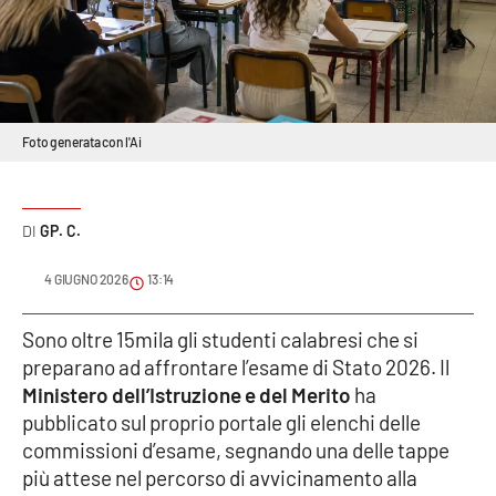
Sanità
Sport
Cultura
Foto generata con l'Ai
Podcast
GP. C.
Meteo
4 GIUGNO 2026
13:14
Editoriali
Sono oltre 15mila gli studenti calabresi che si
preparano ad affrontare l’esame di Stato 2026. Il
VIDEO
Ministero dell’Istruzione e del Merito
ha
pubblicato sul proprio portale gli elenchi delle
Ambiente
commissioni d’esame, segnando una delle tappe
più attese nel percorso di avvicinamento alla
Cronaca