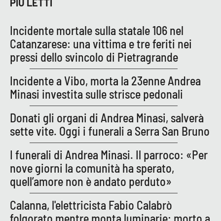
PROGETTI
PIÙ LETTI
SPECIALI
Buona Sanità Calabria
Incidente mortale sulla statale 106 nel
Catanzarese: una vittima e tre feriti nei
pressi dello svincolo di Pietragrande
LA
CALABRIAVISIONE
Incidente a Vibo, morta la 23enne Andrea
Destinazioni
Minasi investita sulle strisce pedonali
Eventi
Donati gli organi di Andrea Minasi, salverà
sette vite. Oggi i funerali a Serra San Bruno
Food
I funerali di Andrea Minasi. Il parroco: «Per
Storie
nove giorni la comunità ha sperato,
quell’amore non è andato perduto»
LAC
NETWORK
Calanna, l'elettricista Fabio Calabrò
folgorato mentre monta luminarie: morto a