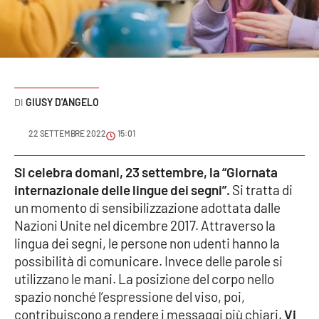
Sanità
Sport
Cultura
GIUSY D'ANGELO
Podcast
22 SETTEMBRE 2022
15:01
Meteo
Si celebra domani, 23 settembre, la “Giornata
internazionale delle lingue dei segni”.
Si tratta di
Editoriali
un momento di sensibilizzazione adottata dalle
Nazioni Unite nel dicembre 2017. Attraverso la
lingua dei segni, le persone non udenti hanno la
VIDEO
possibilità di comunicare. Invece delle parole si
Ambiente
utilizzano le mani. La posizione del corpo nello
spazio nonché l’espressione del viso, poi,
Cronaca
contribuiscono a rendere i messaggi più chiari.
Vi