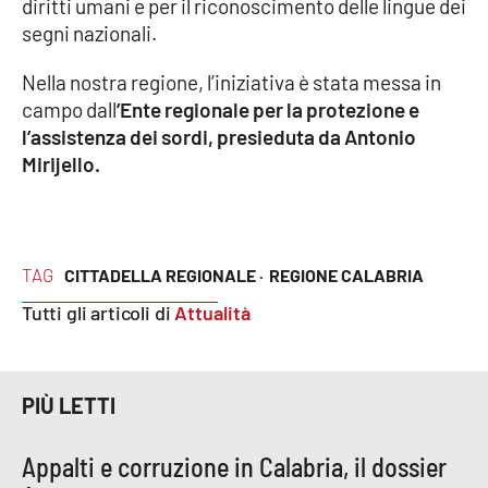
diritti umani e per il riconoscimento delle lingue dei
Parchi Marini Calabria
segni nazionali.
Leggendo Alvaro insieme
Nella nostra regione, l’iniziativa è stata messa in
campo dall
’Ente regionale per la protezione e
Imprese Di Calabria
l’assistenza dei sordi, presieduta da Antonio
Mirijello.
Le perfidie di Antonella Grippo
Venti di comunicazione
TAG
CITTADELLA REGIONALE ·
REGIONE CALABRIA
Tutti gli articoli di
Attualità
STREAMING
LaC TV
PIÙ LETTI
LaC Network
Appalti e corruzione in Calabria, il dossier
LaC OnAir