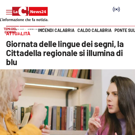
TEMI DEL
INCENDI CALABRIA
CALDO CALABRIA
PONTE SU
HOME PAGE
ATTUALITÀ
GIORNO
ATTUALITÀ
Vai
Giornata delle lingue dei segni, la
SEZIONI
Cittadella regionale si illumina di
blu
Cronaca
Politica
Attualità
Economia e lavoro
Italia Mondo