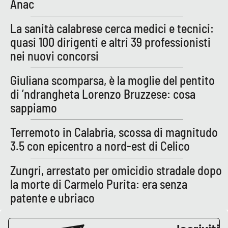
Anac
La sanità calabrese cerca medici e tecnici:
EDIZIONI
LOCALI
quasi 100 dirigenti e altri 39 professionisti
nei nuovi concorsi
Catanzaro
Giuliana scomparsa, è la moglie del pentito
Crotone
di ’ndrangheta Lorenzo Bruzzese: cosa
sappiamo
Vibo Valentia
Terremoto in Calabria, scossa di magnitudo
Reggio Calabria
3.5 con epicentro a nord-est di Celico
Cosenza
Zungri, arrestato per omicidio stradale dopo
la morte di Carmelo Purita: era senza
Lamezia Terme
patente e ubriaco