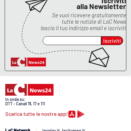
Iscriviti
PROGETTI
SPECIALI
alla Newsletter
Se vuoi ricevere gratuitamente
Buona Sanità Calabria
tutte le notizie di
LaC News
lascia il tuo indirizzo email e iscriviti
LA
CALABRIAVISIONE
Iscriviti
Destinazioni
Eventi
Food
Storie
In onda su:
DTT - Canali
11
, 17 e 111
Scarica tutte le nostre app!
LAC
NETWORK
LaC Network
lacplay.it
lacitymag.it