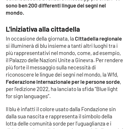
sono ben 200 differenti lingue dei segni nel
mondo.
Cultura
Economia e Lavoro
L'iniziativa alla cittadella
In occasione della giornata, la
Cittadella regionale
Politica
si illuminerà di blu insieme a tanti altri luoghi tra i
più rappresentativi nel mondo, come, ad esempio,
Sanità
il Palazzo delle Nazioni Unite a Ginevra. Per rendere
più forte il messaggio sulla necessità di
Società
riconoscere le lingue dei segni nel mondo, la Wfd,
Federazione internazionale per le persone sorde
,
Sport
per l’edizione 2022, ha lanciato la sfida “Blue light
for sign languages”.
RUBRICHE
Il blu è infatti il colore usato dalla Fondazione sin
dalla sua nascita e rappresenta il simbolo della
Good Morning Vietnam
lotta delle comunità sorde per l’uguaglianza e i