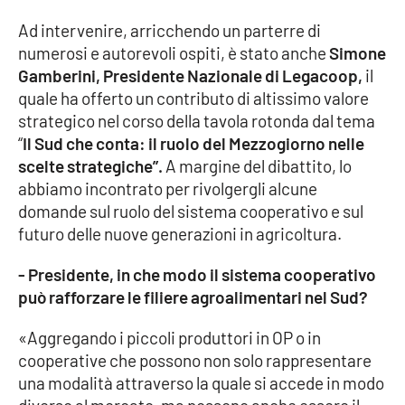
Parchi Marini Calabria
Ad intervenire, arricchendo un parterre di
numerosi e autorevoli ospiti, è stato anche
Simone
Leggendo Alvaro insieme
Gamberini, Presidente Nazionale di Legacoop,
il
quale ha offerto un contributo di altissimo valore
Imprese Di Calabria
strategico nel corso della tavola rotonda dal tema
“
Il Sud che conta: il ruolo del Mezzogiorno nelle
Le perfidie di Antonella Grippo
scelte strategiche”.
A margine del dibattito, lo
abbiamo incontrato per rivolgergli alcune
Venti di comunicazione
domande sul ruolo del sistema cooperativo e sul
futuro delle nuove generazioni in agricoltura.
STREAMING
- Presidente, in che modo il sistema cooperativo
può rafforzare le filiere agroalimentari nel Sud?
LaC TV
«Aggregando i piccoli produttori in OP o in
LaC Network
cooperative che possono non solo rappresentare
una modalità attraverso la quale si accede in modo
LaC OnAir