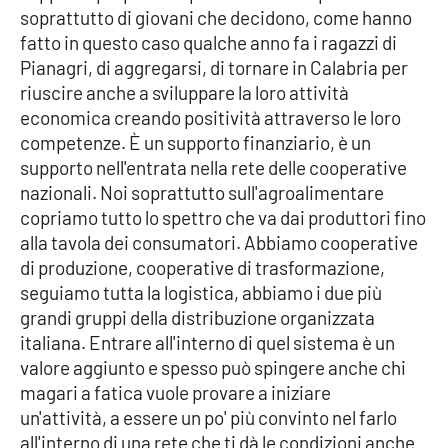
PROGETTI
SPECIALI
soprattutto di giovani che decidono, come hanno
fatto in questo caso qualche anno fa i ragazzi di
Buona Sanità Calabria
Pianagri, di aggregarsi, di tornare in Calabria per
riuscire anche a sviluppare la loro attività
economica creando positività attraverso le loro
LA
CALABRIAVISIONE
competenze. È un supporto finanziario, è un
supporto nell'entrata nella rete delle cooperative
Destinazioni
nazionali. Noi soprattutto sull'agroalimentare
copriamo tutto lo spettro che va dai produttori fino
Eventi
alla tavola dei consumatori. Abbiamo cooperative
di produzione, cooperative di trasformazione,
Food
seguiamo tutta la logistica, abbiamo i due più
grandi gruppi della distribuzione organizzata
Storie
italiana. Entrare all'interno di quel sistema è un
valore aggiunto e spesso può spingere anche chi
magari a fatica vuole provare a iniziare
LAC
NETWORK
un'attività, a essere un po' più convinto nel farlo
all'interno di una rete che ti dà le condizioni anche