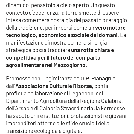
dinamico "pensatoio a cielo aperto". In questo
contesto d’eccellenza, la terra smette di essere
Cultura
intesa come mera nostalgia del passato o retaggio
della tradizione, per imporsi come un
vero motore
Economia e Lavoro
tecnologico, economico e sociale del domani
. La
manifestazione dimostra come la sinergia
Politica
strategica possa tracciare
una rotta chiara e
competitiva per il futuro del comparto
Sanità
agroalimentare nel Mezzogiorno.
Società
Promossa con lungimiranza da
O.P. Pianagri
e
dall’
Associazione Culturale Risorse,
con la
Sport
proficua collaborazione di Legacoop, del
Dipartimento Agricoltura della Regione Calabria,
dell'Arsac e di Calabria Straordinaria, la kermesse
RUBRICHE
ha saputo unire istituzioni, professionisti e giovani
imprenditori attorno alle sfide cruciali della
Good Morning Vietnam
transizione ecologica e digitale.