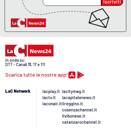
Iscriviti
In onda su:
DTT - Canali
11
, 17 e 111
Scarica tutte le nostre app!
LaC Network
lacplay.it
lacitymag.it
lactv.it
lacapitalenews.it
laconair.it
ilreggino.it
cosenzachannel.it
ilvibonese.it
catanzarochannel.it