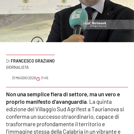
Sanità
Sport
Cultura
Podcast
FRANCESCO GRAZIANO
Meteo
GIORNALISTA
31 MAGGIO 2026
11:45
Editoriali
Non una semplice fiera di settore, ma un vero e
proprio manifesto d'avanguardia
. La quinta
VIDEO
edizione del Villaggio Sud Agrifest a Taurianova si
conferma un successo straordinario, capace di
Ambiente
trasformare profondamente il territorio e
l'immagine stessa della Calabria in un vibrante e
Cronaca