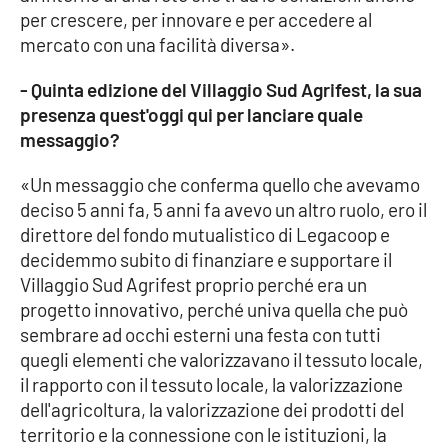
Lacplay.it
per crescere, per innovare e per accedere al
mercato con una facilità diversa».
Lactv.it
- Quinta edizione del Villaggio Sud Agrifest, la sua
Laconair.it
presenza quest'oggi qui per lanciare quale
messaggio?
Lacitymag.it
«Un messaggio che conferma quello che avevamo
deciso 5 anni fa, 5 anni fa avevo un altro ruolo, ero il
Lacapitalenews.it
direttore del fondo mutualistico di Legacoop e
decidemmo subito di finanziare e supportare il
Ilreggino.it
Villaggio Sud Agrifest proprio perché era un
progetto innovativo, perché univa quella che può
Cosenzachannel.it
sembrare ad occhi esterni una festa con tutti
quegli elementi che valorizzavano il tessuto locale,
Ilvibonese.it
il rapporto con il tessuto locale, la valorizzazione
dell'agricoltura, la valorizzazione dei prodotti del
Catanzarochannel.it
territorio e la connessione con le istituzioni, la