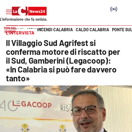
TEMI DEL
INCENDI CALABRIA
CALDO CALABRIA
PONTE SU
HOME PAGE
ATTUALITÀ
GIORNO
L’INTERVISTA
Vai
Il Villaggio Sud Agrifest si
SEZIONI
conferma motore di riscatto per
il Sud, Gamberini (Legacoop):
Cronaca
«In Calabria si può fare davvero
tanto»
Politica
Attualità
Economia e lavoro
Italia Mondo