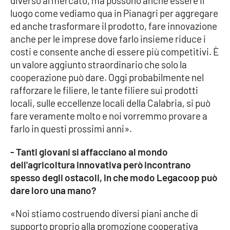
diverso al mercato, ma possono anche essere il
luogo come vediamo qua in Pianagri per aggregare
ed anche trasformare il prodotto, fare innovazione
EDIZIONI
anche per le imprese dove farlo insieme riduce i
LOCALI
costi e consente anche di essere più competitivi. È
Catanzaro
un valore aggiunto straordinario che solo la
cooperazione può dare. Oggi probabilmente nel
Crotone
rafforzare le filiere, le tante filiere sui prodotti
locali, sulle eccellenze locali della Calabria, si può
Vibo Valentia
fare veramente molto e noi vorremmo provare a
farlo in questi prossimi anni».
Reggio Calabria
- Tanti giovani si affacciano al mondo
dell'agricoltura innovativa però incontrano
Cosenza
spesso degli ostacoli, in che modo Legacoop può
dare loro una mano?
Lamezia Terme
«Noi stiamo costruendo diversi piani anche di
supporto proprio alla promozione cooperativa