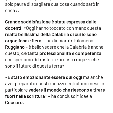
solo paura di sbagliare qualcosa quando sarò in
onda».
EDIZIONI
LOCALI
Grande soddisfazione è stata espressa dalle
docenti
: «Oggi hanno toccato con mano questa
Catanzaro
realtà bellissima della Calabria di cui io sono
orgogliosa e fiera,
– ha dichiarato Filomena
Crotone
Ruggiano
– è bello vedere che la Calabria è anche
questo,
c'è tanta professionalità e competenza
Vibo Valentia
che speriamo di trasferire ai nostri ragazzi che
sono il futuro di questa terra».
Reggio Calabria
«
È stato emozionante essere qui oggi
ma anche
Cosenza
aver preparato questi ragazzi negli ultimi mesi, in
particolare
vedere il mondo che riescono a tirare
Lamezia Terme
fuori nella scrittura
» – ha concluso Micaela
Cuccaro.