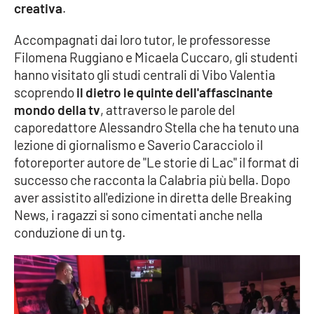
creativa
.
Cultura
Accompagnati dai loro tutor, le professoresse
Filomena Ruggiano e Micaela Cuccaro, gli studenti
Economia e Lavoro
hanno visitato gli studi centrali di Vibo Valentia
scoprendo
il dietro le quinte dell'affascinante
Politica
mondo della tv
, attraverso le parole del
caporedattore Alessandro Stella che ha tenuto una
Sanità
lezione di giornalismo e Saverio Caracciolo il
fotoreporter autore de "Le storie di Lac" il format di
Società
successo che racconta la Calabria più bella. Dopo
aver assistito all'edizione in diretta delle Breaking
Sport
News, i ragazzi si sono cimentati anche nella
conduzione di un tg.
RUBRICHE
Good Morning Vietnam