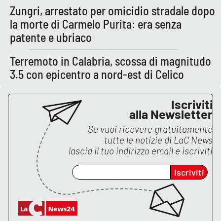
Lacplay.it
Zungri, arrestato per omicidio stradale dopo
la morte di Carmelo Purita: era senza
Lactv.it
patente e ubriaco
Laconair.it
Terremoto in Calabria, scossa di magnitudo
3.5 con epicentro a nord-est di Celico
Lacitymag.it
Iscriviti
Lacapitalenews.it
alla Newsletter
Ilreggino.it
Se vuoi ricevere gratuitamente
tutte le notizie di
LaC News
lascia il tuo indirizzo email e iscriviti
Cosenzachannel.it
Iscriviti
Ilvibonese.it
Catanzarochannel.it