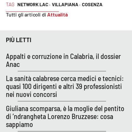
PROGETTI
SPECIALI
TAG
NETWORK LAC ·
VILLAPIANA ·
COSENZA
Tutti gli articoli di
Attualità
Buona Sanità Calabria
LA
CALABRIAVISIONE
PIÙ LETTI
Destinazioni
Appalti e corruzione in Calabria, il dossier
Anac
Eventi
La sanità calabrese cerca medici e tecnici:
Food
quasi 100 dirigenti e altri 39 professionisti
nei nuovi concorsi
Storie
Giuliana scomparsa, è la moglie del pentito
di ’ndrangheta Lorenzo Bruzzese: cosa
LAC
NETWORK
sappiamo