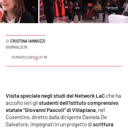
Sanità
Sport
Cultura
CRISTINA IANNUZZI
GIORNALISTA
Podcast
26 MARZO 2025
07:55
Meteo
Editoriali
Visita speciale negli studi del Network LaC
che ha
VIDEO
accolto ieri gli
studenti dell'Istituto comprensivo
statale “Giovanni Pascoli” di Villapiana
, nel
Ambiente
Cosentino, diretto dalla dirigente Daniela De
Salvatore, impegnati in un progetto di
scrittura
Cronaca