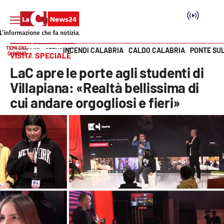
TEMI DEL
INCENDI CALABRIA
CALDO CALABRIA
PONTE SU
HOME PAGE
ATTUALITÀ
GIORNO
VISITA SPECIALE
Vai
LaC apre le porte agli studenti di
SEZIONI
Villapiana: «Realtà bellissima di
cui andare orgogliosi e fieri»
Cronaca
Politica
Attualità
Economia e lavoro
Italia Mondo