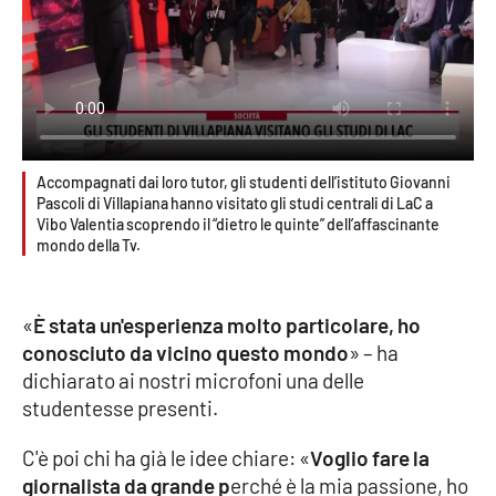
Parchi Marini Calabria
Leggendo Alvaro insieme
Imprese Di Calabria
Accompagnati dai loro tutor, gli studenti dell’istituto Giovanni
Le perfidie di Antonella Grippo
Pascoli di Villapiana hanno visitato gli studi centrali di LaC a
Vibo Valentia scoprendo il “dietro le quinte” dell’affascinante
Venti di comunicazione
mondo della Tv.
«
È stata un'esperienza molto particolare, ho
STREAMING
conosciuto da vicino questo mondo
» – ha
LaC TV
dichiarato ai nostri microfoni una delle
studentesse presenti.
LaC Network
C'è poi chi ha già le idee chiare: «
Voglio fare la
giornalista da grande p
erché è la mia passione, ho
LaC OnAir