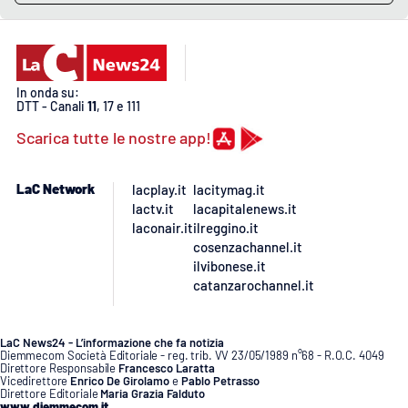
APP
Android
In onda su:
DTT - Canali
11
, 17 e 111
Apple
Scarica tutte le nostre app!
LaC Network
lacplay.it
lacitymag.it
lactv.it
lacapitalenews.it
laconair.it
ilreggino.it
cosenzachannel.it
ilvibonese.it
catanzarochannel.it
LaC News24 - L’informazione che fa notizia
Diemmecom Società Editoriale - reg. trib. VV 23/05/1989 n°68 - R.O.C. 4049
Direttore Responsabile
Francesco Laratta
Vicedirettore
Enrico De Girolamo
e
Pablo Petrasso
Direttore Editoriale
Maria Grazia Falduto
www.diemmecom.it