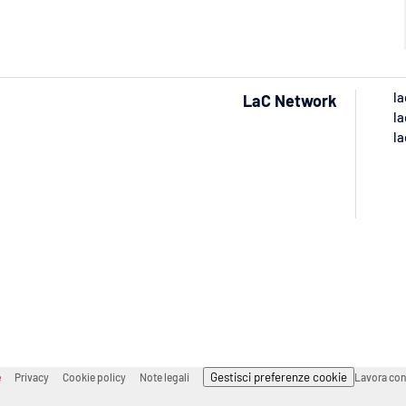
la
LaC Network
la
la
Gestisci preferenze cookie
e
Privacy
Cookie policy
Note legali
Lavora con