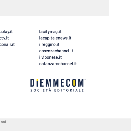
cplay.it
lacitymag.it
ctv.it
lacapitalenews.it
conair.it
ilreggino.it
cosenzachannel.it
ilvibonese.it
catanzarochannel.it
 noi