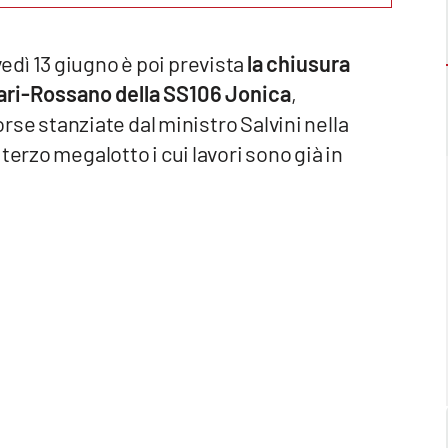
dì 13 giugno è poi prevista
la chiusura
ibari-Rossano della SS106 Jonica
,
orse stanziate dal ministro Salvini nella
terzo megalotto i cui lavori sono già in