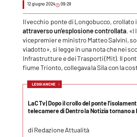
12 giugno 2024
09:29
Venti di comunicazione
Il vecchio ponte di Longobucco, crollato 
attraverso un'esplosione controllata
. «I
Streaming
vicepremier e ministro Matteo Salvini, son
LaC TV
viadotto», si legge in una nota che nei sco
LaC Network
Infrastrutture e dei Trasporti (Mit). Il pon
fiume Trionto, collegava la Sila con la cos
LaC OnAir
↓
LEGGI ANCHE
Edizioni
locali
LaC Tv | Dopo il crollo del ponte l’isolamen
Catanzaro
telecamere di Dentro la Notizia tornano 
Crotone
di Redazione Attualità
Vibo Valentia