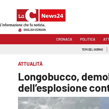
Sezioni
ENGLISH VERSION
Cronaca
CRONACA
POLITICA
AT
Politica
TEMI DEL GIORNO
Attualità
ATTUALITÀ
Economia e lavoro
Longobucco, demolit
Italia Mondo
dell’esplosione con
Sanità
Sport