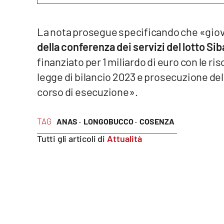
Reggio Calabria
La nota prosegue specificando che «giove
della conferenza dei servizi del lotto S
Cosenza
finanziato per 1 miliardo di euro con le ris
Lamezia Terme
legge di bilancio 2023 e prosecuzione del 
corso di esecuzione».
Progetti
speciali
TAG
ANAS ·
LONGOBUCCO ·
COSENZA
Buona Sanità Calabria
Tutti gli articoli di
Attualità
La
Calabriavisione
Destinazioni
Eventi