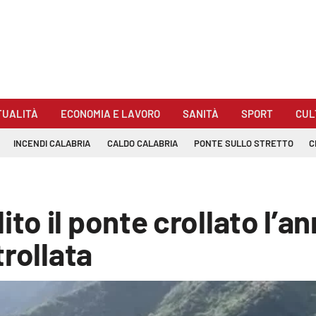
TUALITÀ
ECONOMIA E LAVORO
SANITÀ
SPORT
CUL
INCENDI CALABRIA
CALDO CALABRIA
PONTE SULLO STRETTO
C
o il ponte crollato l’an
trollata