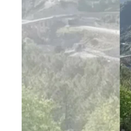
Cultura
Podcast
Meteo
Editoriali
Video
Ambiente
Cronaca
Cultura
Economia e Lavoro