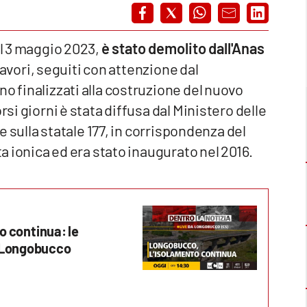
il 3 maggio 2023,
è stato demolito dall'Anas
 lavori, seguiti con attenzione dal
o finalizzati alla costruzione del nuovo
rsi giorni è stata diffusa dal Ministero delle
te sulla statale 177, in corrispondenza del
ta ionica ed era stato inaugurato nel 2016.
to continua: le
a Longobucco