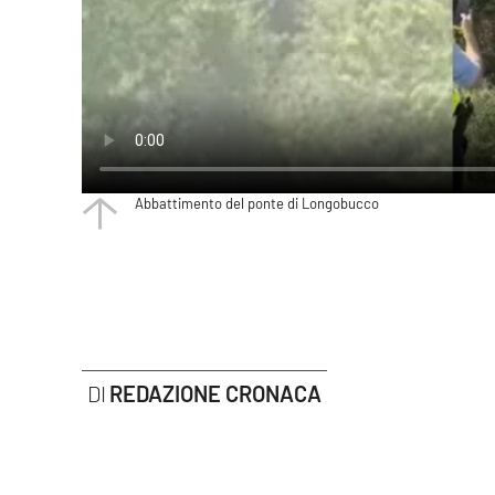
Politica
Sanità
Società
Sport
Abbattimento del ponte di Longobucco
Rubriche
Good Morning Vietnam
Parchi Marini Calabria
Leggendo Alvaro insieme
REDAZIONE CRONACA
Imprese Di Calabria
Le perfidie di Antonella Grippo