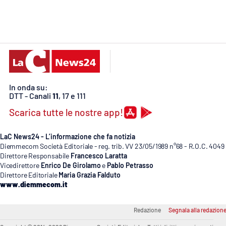
Cosenzachannel.it
Ilvibonese.it
Catanzarochannel.it
In onda su:
App
DTT - Canali
11
, 17 e 111
Android
Scarica tutte le nostre app!
Apple
LaC News24 - L’informazione che fa notizia
Diemmecom Società Editoriale - reg. trib. VV 23/05/1989 n°68 - R.O.C. 4049
Direttore Responsabile
Francesco Laratta
Vicedirettore
Enrico De Girolamo
e
Pablo Petrasso
Direttore Editoriale
Maria Grazia Falduto
www.diemmecom.it
Vai
Redazione
Segnala alla redazion