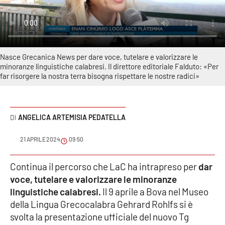
Sanità
Sport
Nasce Grecanica News per dare voce, tutelare e valorizzare le
Cultura
minoranze linguistiche calabresi. Il direttore editoriale Falduto: «Per
far risorgere la nostra terra bisogna rispettare le nostre radici»
Podcast
Meteo
ANGELICA ARTEMISIA PEDATELLA
Editoriali
21 APRILE 2024
09:50
Continua il percorso che LaC ha intrapreso per
dar
VIDEO
voce, tutelare e valorizzare le minoranze
linguistiche calabresi.
Il 9 aprile a Bova nel Museo
Ambiente
della Lingua Grecocalabra Gehrard Rohlfs si è
svolta la presentazione ufficiale del nuovo Tg
Cronaca