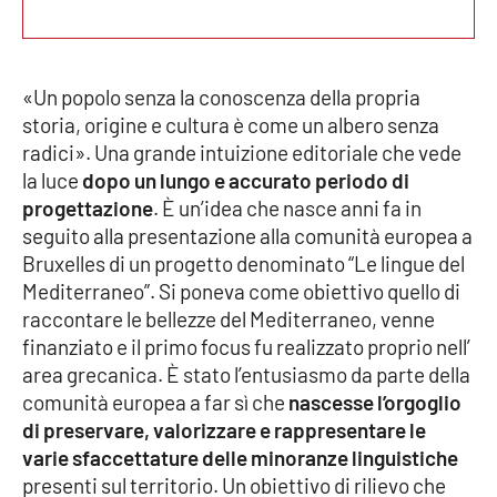
EDIZIONI
LOCALI
«Un popolo senza la conoscenza della propria
storia, origine e cultura è come un albero senza
Catanzaro
radici». Una grande intuizione editoriale che vede
la luce
dopo un lungo e accurato periodo di
Crotone
progettazione
. È un’idea che nasce anni fa in
seguito alla presentazione alla comunità europea a
Vibo Valentia
Bruxelles di un progetto denominato “Le lingue del
Mediterraneo”. Si poneva come obiettivo quello di
Reggio Calabria
raccontare le bellezze del Mediterraneo, venne
finanziato e il primo focus fu realizzato proprio nell’
Cosenza
area grecanica. È stato l’entusiasmo da parte della
comunità europea a far sì che
nascesse l’orgoglio
Lamezia Terme
di preservare, valorizzare e rappresentare le
varie sfaccettature delle minoranze linguistiche
presenti sul territorio. Un obiettivo di rilievo che