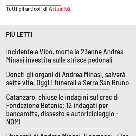
Lacplay.it
Tutti gli articoli di
Attualità
Lactv.it
Laconair.it
PIÙ LETTI
Lacitymag.it
Incidente a Vibo, morta la 23enne Andrea
Minasi investita sulle strisce pedonali
Lacapitalenews.it
Donati gli organi di Andrea Minasi, salverà
Ilreggino.it
sette vite. Oggi i funerali a Serra San Bruno
Cosenzachannel.it
Catanzaro, chiuse le indagini sul crac di
Fondazione Betania: 12 indagati per
Ilvibonese.it
bancarotta, dissesto e autoriciclaggio -
NOMI
Catanzarochannel.it