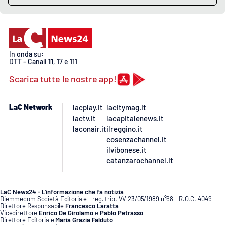
In onda su:
DTT - Canali
11
, 17 e 111
Scarica tutte le nostre app!
LaC Network
lacplay.it
lacitymag.it
lactv.it
lacapitalenews.it
laconair.it
ilreggino.it
cosenzachannel.it
ilvibonese.it
catanzarochannel.it
LaC News24 - L’informazione che fa notizia
Diemmecom Società Editoriale - reg. trib. VV 23/05/1989 n°68 - R.O.C. 4049
Direttore Responsabile
Francesco Laratta
Vicedirettore
Enrico De Girolamo
e
Pablo Petrasso
Direttore Editoriale
Maria Grazia Falduto