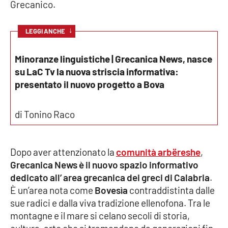
Grecanico.
Cultura
↓
LEGGI ANCHE
Economia e Lavoro
Minoranze linguistiche | Grecanica News, nasce
su LaC Tv la nuova striscia informativa:
Politica
presentato il nuovo progetto a Bova
Sanità
di Tonino Raco
Società
Dopo aver attenzionato la
comunità arbëreshe
,
Sport
Grecanica News è il nuovo spazio informativo
dedicato all’ area grecanica dei greci di Calabria
.
È un’area nota come
Bovesìa
contraddistinta dalle
RUBRICHE
sue radici e dalla viva tradizione ellenofona. Tra le
Good Morning Vietnam
montagne e il mare si celano secoli di storia,