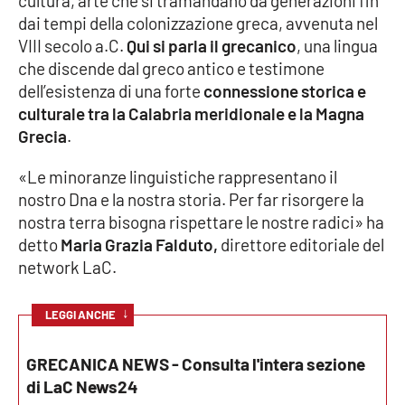
cultura, arte che si tramandano da generazioni fin
Parchi Marini Calabria
dai tempi della colonizzazione greca, avvenuta nel
VIII secolo a.C.
Qui si parla il grecanico
, una lingua
Leggendo Alvaro insieme
che discende dal greco antico e testimone
dell’esistenza di una forte
connessione storica e
Imprese Di Calabria
culturale tra la Calabria meridionale e la Magna
Grecia
.
Le perfidie di Antonella Grippo
«Le minoranze linguistiche rappresentano il
nostro Dna e la nostra storia. Per far risorgere la
Venti di comunicazione
nostra terra bisogna rispettare le nostre radici» ha
detto
Maria Grazia
Falduto,
direttore editoriale del
network LaC.
STREAMING
LaC TV
↓
LEGGI ANCHE
LaC Network
GRECANICA NEWS - Consulta l'intera sezione
di LaC News24
LaC OnAir