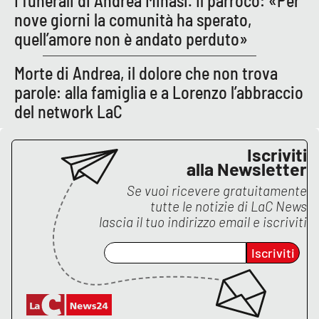
I funerali di Andrea Minasi. Il parroco: «Per
nove giorni la comunità ha sperato,
APP
quell’amore non è andato perduto»
Android
Morte di Andrea, il dolore che non trova
parole: alla famiglia e a Lorenzo l’abbraccio
Apple
del network LaC
Iscriviti
alla Newsletter
Se vuoi ricevere gratuitamente
tutte le notizie di
LaC News
lascia il tuo indirizzo email e iscriviti
Iscriviti