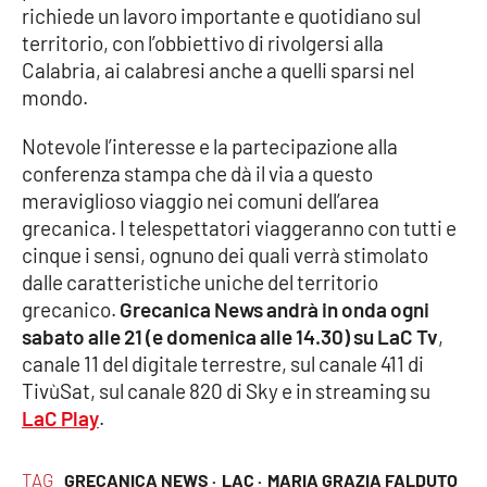
PROGETTI
SPECIALI
richiede un lavoro importante e quotidiano sul
territorio, con l’obbiettivo di rivolgersi alla
Buona Sanità Calabria
Calabria, ai calabresi anche a quelli sparsi nel
mondo.
LA
CALABRIAVISIONE
Notevole l’interesse e la partecipazione alla
conferenza stampa che dà il via a questo
Destinazioni
meraviglioso viaggio nei comuni dell’area
grecanica. I telespettatori viaggeranno con tutti e
Eventi
cinque i sensi, ognuno dei quali verrà stimolato
dalle caratteristiche uniche del territorio
Food
grecanico.
Grecanica News andrà in onda ogni
sabato alle 21 (e domenica alle 14.30) su LaC Tv
,
Storie
canale 11 del digitale terrestre, sul canale 411 di
TivùSat, sul canale 820 di Sky e in streaming su
LaC Play
.
LAC
NETWORK
TAG
GRECANICA NEWS ·
LAC ·
MARIA GRAZIA FALDUTO