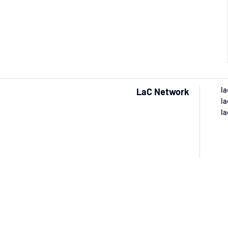
la
LaC Network
la
la