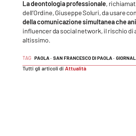
La deontologia professionale
, richiamat
dell’Ordine, Giuseppe Soluri, da usare
Reggio Calabria
della comunicazione simultanea che ani
Cosenza
influencer da social network, il rischio di a
altissimo.
Lamezia Terme
TAG
PAOLA ·
SAN FRANCESCO DI PAOLA ·
GIORNAL
Progetti
speciali
Tutti gli articoli di
Attualità
Buona Sanità Calabria
La
Calabriavisione
Destinazioni
Eventi