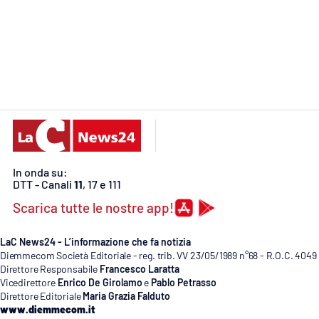
Cosenzachannel.it
Ilvibonese.it
Catanzarochannel.it
App
Android
In onda su:
DTT - Canali
11
, 17 e 111
Apple
Scarica tutte le nostre app!
LaC News24 - L’informazione che fa notizia
Diemmecom Società Editoriale - reg. trib. VV 23/05/1989 n°68 - R.O.C. 4049
Vai
Direttore Responsabile
Francesco Laratta
Vicedirettore
Enrico De Girolamo
e
Pablo Petrasso
Direttore Editoriale
Maria Grazia Falduto
www.diemmecom.it