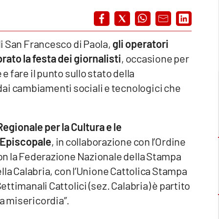
 di San Francesco di Paola,
gli operatori
ato la festa dei giornalisti
, occasione per
e fare il punto sullo stato della
ai cambiamenti sociali e tecnologici che
ionale per la Cultura e le
 Episcopale
, in collaborazione con l’Ordine
 con la Federazione Nazionale della Stampa
della Calabria, con l’Unione Cattolica Stampa
ettimanali Cattolici (sez. Calabria) è partito
a misericordia”.