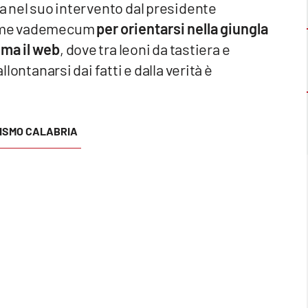
a nel suo intervento dal presidente
 come vademecum
per orientarsi nella giungla
ma il web
, dove tra leoni da tastiera e
llontanarsi dai fatti e dalla verità è
ISMO CALABRIA