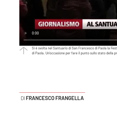
Politica
Sanità
Società
Sport
Si è svolta nel Santuario di San Francesco di Paola la Fest
di Paola. Un’occasione per fare il punto sullo stato della p
Rubriche
Good Morning Vietnam
Parchi Marini Calabria
Leggendo Alvaro insieme
FRANCESCO FRANGELLA
Imprese Di Calabria
Le perfidie di Antonella Grippo