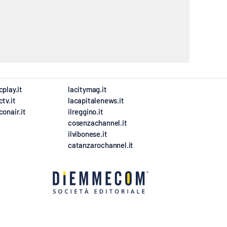
cplay.it
lacitymag.it
ctv.it
lacapitalenews.it
conair.it
ilreggino.it
cosenzachannel.it
ilvibonese.it
catanzarochannel.it