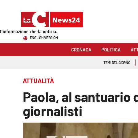
Sezioni
ENGLISH VERSION
Cronaca
CRONACA
POLITICA
AT
Politica
TEMI DEL GIORNO
Attualità
ATTUALITÀ
Economia e lavoro
Paola, al santuario 
Italia Mondo
giornalisti
Sanità
Sport