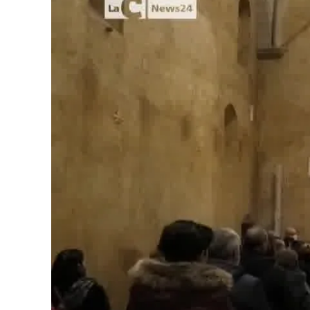
Cultura
Podcast
Meteo
Editoriali
Video
Ambiente
Cronaca
Cultura
Economia e Lavoro