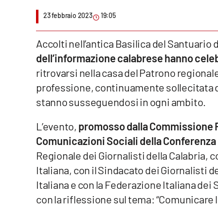
23 febbraio 2023
19:05
Venti di comunicazione
Accolti nell’antica Basilica del Santuario
Streaming
dell’informazione calabrese hanno celebr
LaC TV
ritrovarsi nella casa del Patrono regionale 
professione, continuamente sollecitata d
LaC Network
stanno susseguendosi in ogni ambito.
LaC OnAir
L’evento,
promosso dalla Commissione Reg
Comunicazioni Sociali della Conferenza
Edizioni
locali
Regionale dei Giornalisti della Calabria,
Italiana, con il Sindacato dei Giornalisti 
Catanzaro
Italiana e con la Federazione Italiana dei S
Crotone
con la riflessione sul tema: “Comunicare l
Vibo Valentia