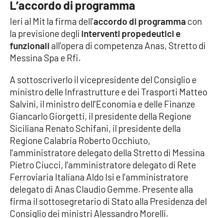
L’accordo di programma
Parchi Marini Calabria
Ieri al Mit la firma dell'
accordo di programma
con
la previsione degli
interventi propedeutici e
Leggendo Alvaro insieme
funzionali
all’opera di competenza Anas, Stretto di
Messina Spa e Rfi.
Imprese Di Calabria
A sottoscriverlo il vicepresidente del Consiglio e
Le perfidie di Antonella Grippo
ministro delle Infrastrutture e dei Trasporti Matteo
Salvini, il ministro dell'Economia e delle Finanze
Venti di comunicazione
Giancarlo Giorgetti, il presidente della Regione
Siciliana Renato Schifani, il presidente della
Regione Calabria Roberto Occhiuto,
STREAMING
l'amministratore delegato della Stretto di Messina
Pietro Ciucci, l'amministratore delegato di Rete
LaC TV
Ferroviaria Italiana Aldo Isi e l'amministratore
delegato di Anas Claudio Gemme. Presente alla
LaC Network
firma il sottosegretario di Stato alla Presidenza del
Consiglio dei ministri Alessandro Morelli.
LaC OnAir