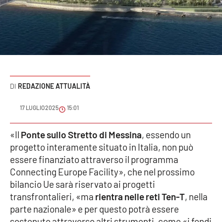
Sanità
Sport
Cultura
Podcast
REDAZIONE ATTUALITÀ
Meteo
17 LUGLIO 2025
15:01
Editoriali
«Il
Ponte sullo Stretto di Messina
, essendo un
progetto interamente situato in Italia, non può
essere finanziato attraverso il programma
Connecting Europe Facility», che nel prossimo
VIDEO
bilancio Ue sarà riservato ai progetti
Ambiente
transfrontalieri, «ma
rientra nelle reti Ten-T
, nella
parte nazionale» e per questo potrà essere
Cronaca
sostenuto attraverso altri strumenti, come «i fondi