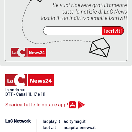
Se vuoi ricevere gratuitamente
tutte le notizie di
LaC News
APP
lascia il tuo indirizzo email e iscriviti
Android
Iscriviti
Apple
In onda su:
DTT - Canali
11
, 17 e 111
Scarica tutte le nostre app!
LaC Network
lacplay.it
lacitymag.it
lactv.it
lacapitalenews.it