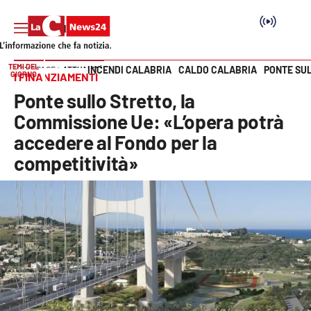
TEMI DEL
INCENDI CALABRIA
CALDO CALABRIA
PONTE SU
HOME PAGE
ATTUALITÀ
GIORNO
I FINANZIAMENTI
Vai
Ponte sullo Stretto, la
SEZIONI
Commissione Ue: «L’opera potrà
accedere al Fondo per la
Cronaca
competitività»
Politica
Attualità
Economia e lavoro
Italia Mondo