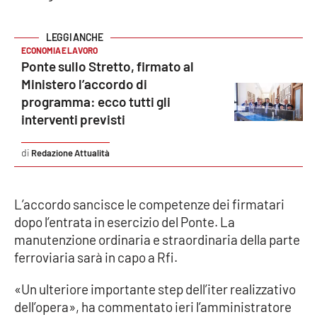
EDIZIONI
ECONOMIA E LAVORO
LOCALI
Ponte sullo Stretto, firmato al
Ministero l’accordo di
Catanzaro
programma: ecco tutti gli
interventi previsti
Crotone
Redazione Attualità
Vibo Valentia
Reggio Calabria
L’accordo sancisce le competenze dei firmatari
dopo l’entrata in esercizio del Ponte. La
Cosenza
manutenzione ordinaria e straordinaria della parte
ferroviaria sarà in capo a Rfi.
Lamezia Terme
«Un ulteriore importante step dell’iter realizzativo
dell’opera», ha commentato ieri l’amministratore