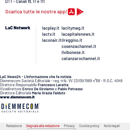
DTT - Canali
11
, 17 e 111
Scarica tutte le nostre app!
LaC Network
lacplay.it
lacitymag.it
lactv.it
lacapitalenews.it
laconair.it
ilreggino.it
cosenzachannel.it
ilvibonese.it
catanzarochannel.it
LaC News24 - L’informazione che fa notizia
Diemmecom Società Editoriale - reg. trib. VV 23/05/1989 n°68 - R.O.C. 4049
Direttore Responsabile
Francesco Laratta
Vicedirettore
Enrico De Girolamo
e
Pablo Petrasso
Direttore Editoriale
Maria Grazia Falduto
www.diemmecom.it
Redazione
Segnala alla redazione
Privacy
Cookie policy
Note legali