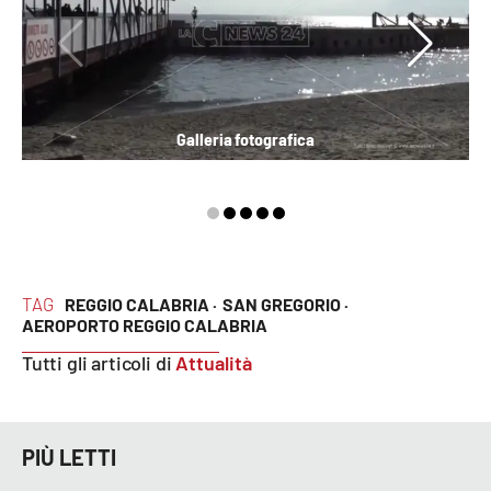
Lacplay.it
Lactv.it
Laconair.it
Galleria fotografica
Lacitymag.it
Lacapitalenews.it
Ilreggino.it
TAG
REGGIO CALABRIA ·
SAN GREGORIO ·
AEROPORTO REGGIO CALABRIA
Cosenzachannel.it
Tutti gli articoli di
Attualità
Ilvibonese.it
Catanzarochannel.it
PIÙ LETTI