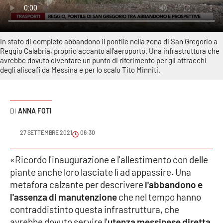
Sanità
Sport
In stato di completo abbandono il pontile nella zona di San Gregorio a
Reggio Calabria, proprio accanto all’aeroporto. Una infrastruttura che
Cultura
avrebbe dovuto diventare un punto di riferimento per gli attracchi
degli aliscafi da Messina e per lo scalo Tito Minniti.
Podcast
Meteo
ANNA FOTI
Editoriali
27 SETTEMBRE 2021
06:30
«Ricordo l'inaugurazione e l'allestimento con delle
piante anche loro lasciate lì ad appassire. Una
VIDEO
metafora calzante per descrivere
l'abbandono e
Ambiente
l'assenza di manutenzione
che nel tempo hanno
contraddistinto questa infrastruttura, che
Cronaca
avrebbe dovuto servire l'
utenza messinese diretta