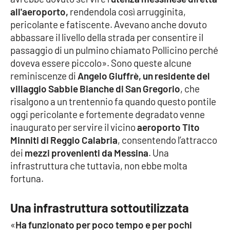
all'aeroporto,
rendendola così arrugginita,
Cultura
pericolante e fatiscente. Avevano anche dovuto
abbassare il livello della strada per consentire il
Economia e Lavoro
passaggio di un pulmino chiamato Pollicino perché
doveva essere piccolo». Sono queste alcune
Politica
reminiscenze di
Angelo Giuffrè, un residente del
villaggio Sabbie Bianche di San Gregorio
, che
Sanità
risalgono a un trentennio fa quando questo pontile
oggi pericolante e fortemente degradato venne
inaugurato per servire il vicino
Società
aeroporto Tito
Minniti di Reggio Calabria
, consentendo l’attracco
dei
mezzi provenienti da Messina
. Una
Sport
infrastruttura che tuttavia, non ebbe molta
fortuna.
RUBRICHE
Una infrastruttura sottoutilizzata
Good Morning Vietnam
«
Ha funzionato per poco tempo e per pochi