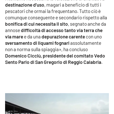
PROGETTI
SPECIALI
destinazione d'uso
, magari a beneficio di tutti i
pescatori che ormai la frequentano. Tutto ciò è
Buona Sanità Calabria
comunque conseguente e secondario rispetto alla
bonifica di cui necessita il sito
, segnato anche da
annose
difficoltà di accesso tanto via terra che
LA
CALABRIAVISIONE
via mare
e da una
depurazione carente
con uno
sversamento di liquami fognari
assolutamente
Destinazioni
non a norma sulla spiaggia», ha concluso
Domenico Cicciù, presidente del comitato Vedo
Eventi
Sento Parlo di San Gregorio di Reggio Calabria
.
Food
Storie
LAC
NETWORK