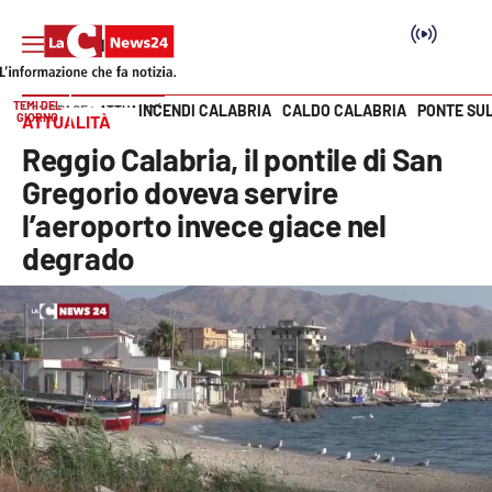
TEMI DEL
INCENDI CALABRIA
CALDO CALABRIA
PONTE SU
HOME PAGE
ATTUALITÀ
GIORNO
ATTUALITÀ
Vai
Reggio Calabria, il pontile di San
SEZIONI
Gregorio doveva servire
l’aeroporto invece giace nel
Cronaca
degrado
Politica
Attualità
Economia e lavoro
Italia Mondo