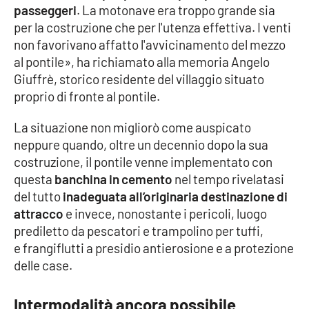
passeggeri
. La motonave era troppo grande sia
Parchi Marini Calabria
per la costruzione che per l'utenza effettiva. I venti
non favorivano affatto l'avvicinamento del mezzo
Leggendo Alvaro insieme
al pontile», ha richiamato alla memoria Angelo
Giuffrè, storico residente del villaggio situato
Imprese Di Calabria
proprio di fronte al pontile.
Le perfidie di Antonella Grippo
La situazione non migliorò come auspicato
neppure quando, oltre un decennio dopo la sua
Venti di comunicazione
costruzione, il pontile venne implementato con
questa
banchina in cemento
nel tempo rivelatasi
del tutto
inadeguata all’originaria destinazione di
STREAMING
attracco
e invece, nonostante i pericoli, luogo
prediletto da pescatori e trampolino per tuffi,
LaC TV
e frangiflutti a presidio antierosione e a protezione
delle case.
LaC Network
Intermodalità ancora possibile
LaC OnAir