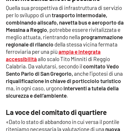
Quella sua prospettiva di infrastruttura di servizio
per lo sviluppo di un
trasporto intermodale,
EDIZIONI
combinando aliscafo, navetta bus e aeroporto da
LOCALI
Messina a Reggio
, potrebbe essere rivitalizzata e
Catanzaro
meglio attuata, rientrando nella
programmazione
regionale di rilancio
della stessa vicina fermata
Crotone
ferroviaria per una più
ampia e integrata
accessibilità
allo scalo Tito Minniti di Reggio
Vibo Valentia
Calabria. Da valutarsi, secondo il
comitato Vedo
Sento Parlo di San Gregorio,
anche l’ipotesi di una
Reggio Calabria
riqualificazione in chiave di porticciolo turistico
ma, in ogni caso, urgono
interventi a tutela della
Cosenza
sicurezza e dell’ambiente
.
Lamezia Terme
La voce del comitato di quartiere
«Dato lo stato di abbandono in cui versa il pontile
riteniamo necessaria la valutazione di una
nuova