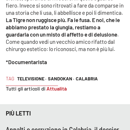
fiero. Invece si sono ritrovati a fare da comparse in
APP
una storia che li usa, li abbellisce e poi li dimentica.
La Tigre non ruggisce più. Fa le fusa. E noi, che le
Android
abbiamo prestato la giungla, restiamo a
guardarla con un misto di affetto e di delusione
.
Apple
Come quando vedi un vecchio amico rifatto dal
chirurgo estetico: lo riconosci, ma non è più lui.
*Documentarista
TAG
TELEVISIONE ·
SANDOKAN ·
CALABRIA
Tutti gli articoli di
Attualità
PIÙ LETTI
Appalti e corruzione in Calabria, il dossier