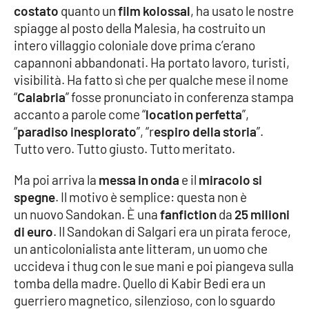
costato
quanto un
film kolossal
, ha usato le nostre
Parchi Marini Calabria
spiagge al posto della Malesia, ha costruito un
intero villaggio coloniale dove prima c’erano
Leggendo Alvaro insieme
capannoni abbandonati. Ha portato lavoro, turisti,
visibilità. Ha fatto sì che per qualche mese il nome
Imprese Di Calabria
“
Calabria
” fosse pronunciato in conferenza stampa
accanto a parole come “
location perfetta
”,
Le perfidie di Antonella Grippo
“
paradiso inesplorato
”, “r
espiro della storia
”.
Tutto vero. Tutto giusto. Tutto meritato.
Venti di comunicazione
Ma poi arriva la
messa in onda
e il
miracolo si
spegne
. Il motivo è semplice: questa non è
STREAMING
un nuovo Sandokan. È una
fanfiction
da
25 milioni
di euro
. Il Sandokan di Salgari era un pirata feroce,
LaC TV
un anticolonialista ante litteram, un uomo che
uccideva i thug con le sue mani e poi piangeva sulla
LaC Network
tomba della madre. Quello di Kabir Bedi era un
guerriero magnetico, silenzioso, con lo sguardo
LaC OnAir