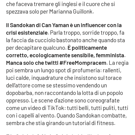
che faceva tremare gli inglesi e il cuore che si
spezzava solo per Marianna Guillonk.
EDIZIONI
LOCALI
Il Sandokan di Can Yaman è un influencer con la
crisi esistenziale
. Parla troppo, sorride troppo, fa
Catanzaro
la faccia da cucciolo bastonato anche quando sta
per decapitare qualcuno.
È politicamente
Crotone
corretto, ecologicamente sensibile, femminista
.
Manca solo che twitti #FreeMompracem
. La regia
Vibo Valentia
poi sembra un lungo spot di profumeria: rallenti,
luci calde, inquadrature che insistono sul torace
Reggio Calabria
dell’attore come se stessimo vendendo un
dopobarba, non raccontando la lotta di un popolo
Cosenza
oppresso. Le scene d’azione sono coreografate
come un video di TikTok: tutti belli, tutti puliti, tutti
Lamezia Terme
con i capelli al vento. Quando Sandokan combatte,
sembra che stia girando un tutorial di fitness.