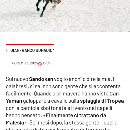
Sanità
Sport
Cultura
Podcast
GIANFRANCO DONADIO*
Meteo
4 DICEMBRE 2025
13:55
Editoriali
Sul nuovo
Sandokan
voglio anch’io dire la mia. I
calabresi, si sa, non sono gente che si accontenta
facilmente. Quando a primavera hanno visto
Can
Yaman
galoppare a cavallo sulla
spiaggia di Tropea
VIDEO
con la camicia sbottonata e il vento nei capelli,
Ambiente
hanno pensato: «
Finalmente ci trattano da
Malesia
». Sei mesi dopo, la stessa gente – quella
Cronaca
che ha fatto la fila per la mostra di Terina e ha