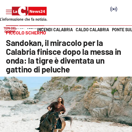
TEMI DEL
INCENDI CALABRIA
CALDO CALABRIA
PONTE SU
HOME PAGE
ATTUALITÀ
GIORNO
PICCOLO SCHERMO
Vai
Sandokan, il miracolo per la
SEZIONI
Calabria finisce dopo la messa in
onda: la tigre è diventata un
Cronaca
gattino di peluche
Politica
Attualità
Economia e lavoro
Italia Mondo