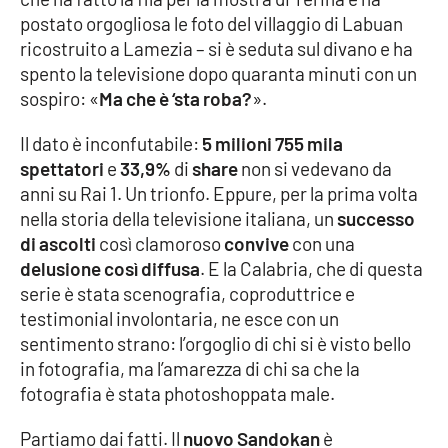
postato orgogliosa le foto del villaggio di Labuan
Cultura
ricostruito a Lamezia – si è seduta sul divano e ha
spento la televisione dopo quaranta minuti con un
Economia e Lavoro
sospiro: «
Ma che è ‘sta roba?
».
Il dato è inconfutabile:
5 milioni 755 mila
Politica
spettatori
e
33,9%
di
share
non si vedevano da
anni su Rai 1. Un trionfo. Eppure, per la prima volta
Sanità
nella storia della televisione italiana, un
successo
di ascolti
così clamoroso
convive
con una
Società
delusione così diffusa
. E la Calabria, che di questa
serie è stata scenografia, coproduttrice e
Sport
testimonial involontaria, ne esce con un
sentimento strano: l’orgoglio di chi si è visto bello
in fotografia, ma l’amarezza di chi sa che la
RUBRICHE
fotografia è stata photoshoppata male.
Good Morning Vietnam
Partiamo dai fatti. Il
nuovo Sandokan
è