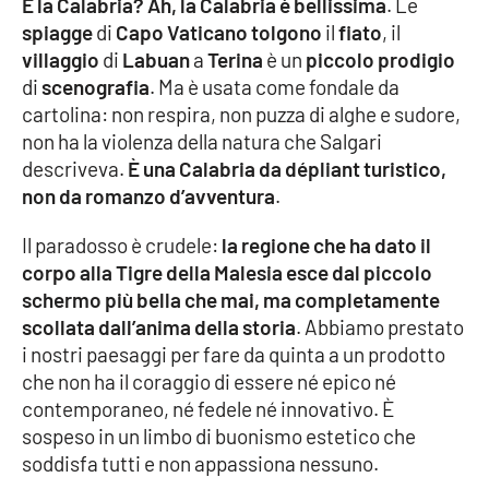
E la Calabria? Ah, la Calabria è bellissima
. Le
PROGETTI
SPECIALI
spiagge
di
Capo Vaticano
tolgono
il
fiato
, il
Buona Sanità Calabria
villaggio
di
Labuan
a
Terina
è un
piccolo prodigio
di
scenografia
. Ma è usata come fondale da
cartolina: non respira, non puzza di alghe e sudore,
LA
non ha la violenza della natura che Salgari
CALABRIAVISIONE
descriveva.
È una Calabria da dépliant turistico,
Destinazioni
non da romanzo d’avventura
.
Il paradosso è crudele:
la regione che ha dato il
Eventi
corpo alla Tigre della Malesia esce dal piccolo
schermo più bella che mai, ma completamente
Food
scollata dall’anima della storia
. Abbiamo prestato
i nostri paesaggi per fare da quinta a un prodotto
Storie
che non ha il coraggio di essere né epico né
contemporaneo, né fedele né innovativo. È
sospeso in un limbo di buonismo estetico che
LAC
NETWORK
soddisfa tutti e non appassiona nessuno.