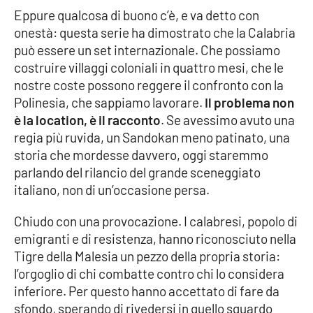
Lacplay.it
Eppure qualcosa di buono c’è, e va detto con
onestà: questa serie ha dimostrato che la Calabria
Lactv.it
può essere un set internazionale. Che possiamo
costruire villaggi coloniali in quattro mesi, che le
Laconair.it
nostre coste possono reggere il confronto con la
Polinesia, che sappiamo lavorare.
Il problema non
Lacitymag.it
è la location, è il racconto
. Se avessimo avuto una
regia più ruvida, un Sandokan meno patinato, una
Lacapitalenews.it
storia che mordesse davvero, oggi staremmo
parlando del rilancio del grande sceneggiato
Ilreggino.it
italiano, non di un’occasione persa.
Cosenzachannel.it
Chiudo con una provocazione. I calabresi, popolo di
emigranti e di resistenza, hanno riconosciuto nella
Ilvibonese.it
Tigre della Malesia un pezzo della propria storia:
l’orgoglio di chi combatte contro chi lo considera
Catanzarochannel.it
inferiore. Per questo hanno accettato di fare da
sfondo, sperando di rivedersi in quello sguardo